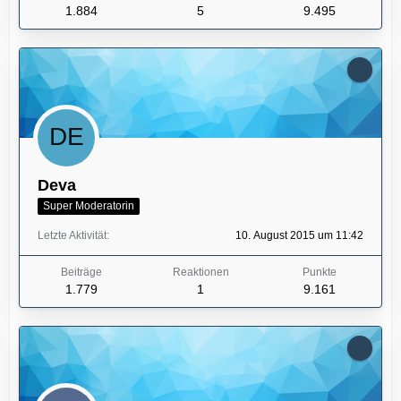
1.884
5
9.495
Deva
Super Moderatorin
Letzte Aktivität
10. August 2015 um 11:42
Beiträge
Reaktionen
Punkte
1.779
1
9.161