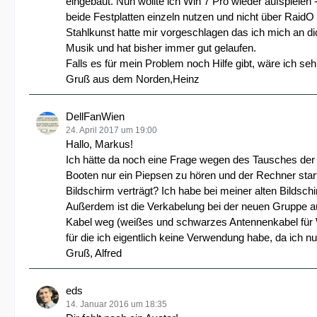
eingebaut. Nun wollte ich Win 7 Pro wieder aufspielen
beide Festplatten einzeln nutzen und nicht über RaidO ,
Stahlkunst hatte mir vorgeschlagen das ich mich an dic
Musik und hat bisher immer gut gelaufen.
Falls es für mein Problem noch Hilfe gibt, wäre ich seh
Gruß aus dem Norden,Heinz
DellFanWien
24. April 2017 um 19:00
Hallo, Markus!
Ich hätte da noch eine Frage wegen des Tausches de
Booten nur ein Piepsen zu hören und der Rechner st
Bildschirm verträgt? Ich habe bei meiner alten Bilds
Außerdem ist die Verkabelung bei der neuen Gruppe au
Kabel weg (weißes und schwarzes Antennenkabel für W
für die ich eigentlich keine Verwendung habe, da ic
Gruß, Alfred
eds
14. Januar 2016 um 18:35