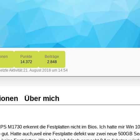
onen
Punkte
Beiträge
7
14.372
2.848
etzte Aktivität
21. August 2018 um 14:54
ionen
Über mich
XPS M1730 erkennt die Festplatten nicht im Bios. Ich hatte mir Win 10
 so gut. Hatte auch,weil eine Festplatte defekt war zwei neue 500GB S