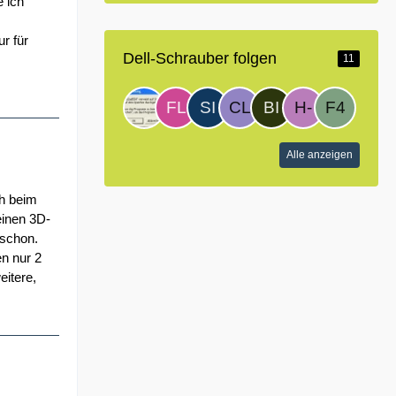
e ich
r für
Dell-Schrauber folgen
11
Alle anzeigen
ch beim
einen 3D-
 schon.
n nur 2
itere,