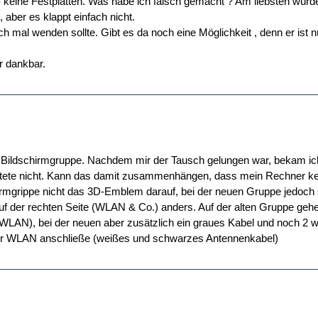
 - keine Festplatten. Was habe ich falsch gemacht ? Am liebsten würd
 aber es klappt einfach nicht.
h mal wenden sollte. Gibt es da noch eine Möglichkeit , denn er ist nu
r dankbar.
r Bildschirmgruppe. Nachdem mir der Tausch gelungen war, bekam i
artete nicht. Kann das damit zusammenhängen, dass mein Rechner k
chirmgrippe nicht das 3D-Emblem darauf, bei der neuen Gruppe jedoch
f der rechten Seite (WLAN & Co.) anders. Auf der alten Gruppe gehe
LAN), bei der neuen aber zusätzlich ein graues Kabel und noch 2 we
h nur WLAN anschließe (weißes und schwarzes Antennenkabel)