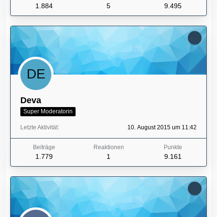
1.884
5
9.495
Deva
Super Moderatorin
Letzte Aktivität
10. August 2015 um 11:42
Beiträge
Reaktionen
Punkte
1.779
1
9.161