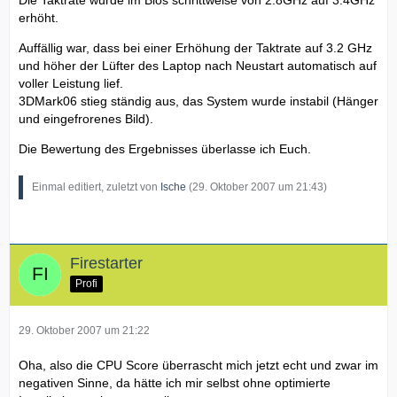
Die Taktrate wurde im Bios schrittweise von 2.8GHz auf 3.4GHz
erhöht.
Auffällig war, dass bei einer Erhöhung der Taktrate auf 3.2 GHz
und höher der Lüfter des Laptop nach Neustart automatisch auf
voller Leistung lief.
3DMark06 stieg ständig aus, das System wurde instabil (Hänger
und eingefrorenes Bild).
Die Bewertung des Ergebnisses überlasse ich Euch.
Einmal editiert, zuletzt von
Ische
(
29. Oktober 2007 um 21:43
)
Firestarter
Profi
29. Oktober 2007 um 21:22
Oha, also die CPU Score überrascht mich jetzt echt und zwar im
negativen Sinne, da hätte ich mir selbst ohne optimierte