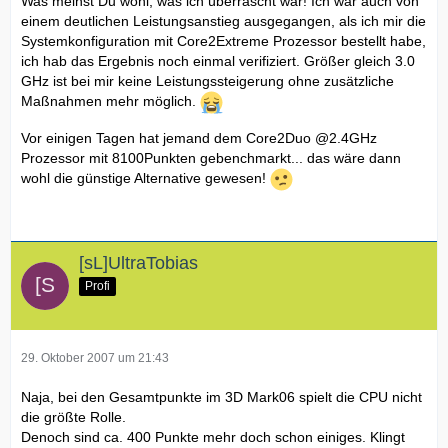
Was meinst Du wohl, was ich überrascht war! Ich war auch von
einem deutlichen Leistungsanstieg ausgegangen, als ich mir die
Systemkonfiguration mit Core2Extreme Prozessor bestellt habe,
ich hab das Ergebnis noch einmal verifiziert. Größer gleich 3.0
GHz ist bei mir keine Leistungssteigerung ohne zusätzliche
Maßnahmen mehr möglich.
Vor einigen Tagen hat jemand dem Core2Duo @2.4GHz
Prozessor mit 8100Punkten gebenchmarkt... das wäre dann
wohl die günstige Alternative gewesen!
[sL]UltraTobias
Profi
29. Oktober 2007 um 21:43
Naja, bei den Gesamtpunkte im 3D Mark06 spielt die CPU nicht
die größte Rolle.
Denoch sind ca. 400 Punkte mehr doch schon einiges. Klingt