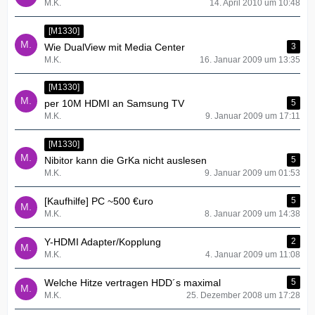
M.K.
14. April 2010 um 10:48
[M1330]
Wie DualView mit Media Center
3
M.K.
16. Januar 2009 um 13:35
[M1330]
per 10M HDMI an Samsung TV
5
M.K.
9. Januar 2009 um 17:11
[M1330]
Nibitor kann die GrKa nicht auslesen
5
M.K.
9. Januar 2009 um 01:53
[Kaufhilfe] PC ~500 €uro
5
M.K.
8. Januar 2009 um 14:38
Y-HDMI Adapter/Kopplung
2
M.K.
4. Januar 2009 um 11:08
Welche Hitze vertragen HDD´s maximal
5
M.K.
25. Dezember 2008 um 17:28