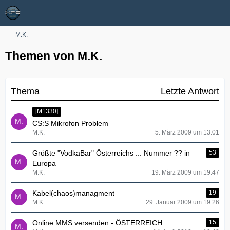
M.K.
Themen von M.K.
Thema
Letzte Antwort
[M1330]
CS:S Mikrofon Problem
M.K.
5. März 2009 um 13:01
Größte "VodkaBar" Österreichs ... Nummer ?? in
53
Europa
M.K.
19. März 2009 um 19:47
Kabel(chaos)managment
19
M.K.
29. Januar 2009 um 19:26
Online MMS versenden - ÖSTERREICH
15