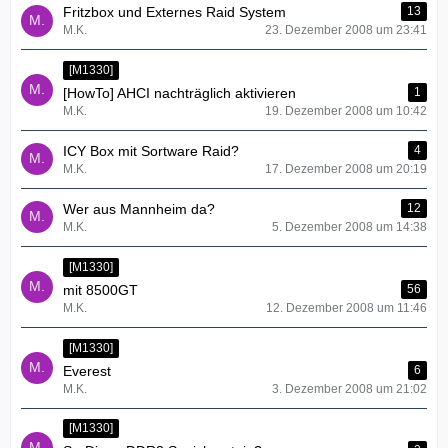
Fritzbox und Externes Raid System
13
M.K.
23. Dezember 2008 um 23:41
[M1330]
[HowTo] AHCI nachträglich aktivieren
1
M.K.
19. Dezember 2008 um 10:42
ICY Box mit Sortware Raid?
4
M.K.
17. Dezember 2008 um 20:19
Wer aus Mannheim da?
12
M.K.
5. Dezember 2008 um 14:38
[M1330]
mit 8500GT
56
M.K.
12. Dezember 2008 um 11:46
[M1330]
Everest
6
M.K.
3. Dezember 2008 um 21:02
[M1330]