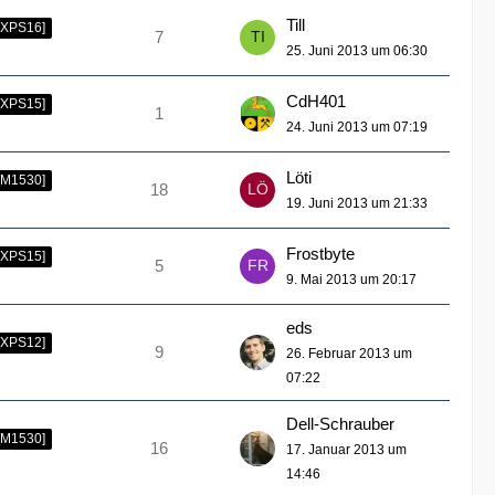
Till
SXPS16]
7
25. Juni 2013 um 06:30
CdH401
[XPS15]
1
24. Juni 2013 um 07:19
Löti
[M1530]
18
19. Juni 2013 um 21:33
Frostbyte
[XPS15]
5
9. Mai 2013 um 20:17
eds
[XPS12]
9
26. Februar 2013 um
07:22
Dell-Schrauber
[M1530]
16
17. Januar 2013 um
14:46