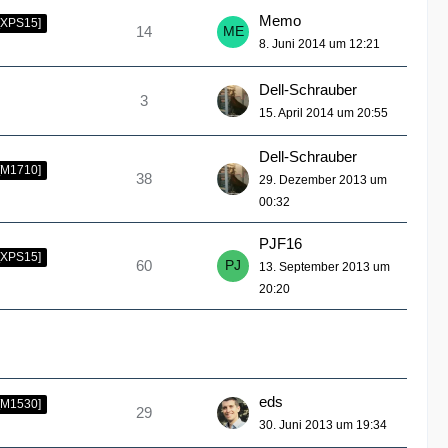
Memo
[XPS15]
14
8. Juni 2014 um 12:21
Dell-Schrauber
3
15. April 2014 um 20:55
Dell-Schrauber
[M1710]
38
29. Dezember 2013 um
00:32
PJF16
[XPS15]
60
13. September 2013 um
20:20
eds
[M1530]
29
30. Juni 2013 um 19:34