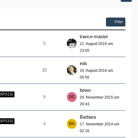
Filter
trance-master
5
21. August 2016 um
23:05
eds
30
10. August 2016 um
05:56
bewo
[XPS13]
9
20. November 2015 um
20:43
Barbara
[XPS15]
4
17. November 2014 um
02:16