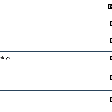
[
plays