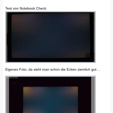
Test von Notebook Check:
Eigenes Foto, da sieht man schon die Ecken ziemlich gut....