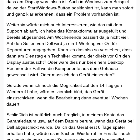
dass am Display was falsch ist. Auch in Windows zum Beispiel
da wo der Start/Windows-Button positioniert ist, kann man sofort
und ganz klar erkennen, dass ein Problem vorhanden ist.
Weiterhin würde mich auch Interessieren, wie das mit dem
Support abläuft, ich habe das Kontaktformular ausgefüllt und
Bereits abgesendet. Am Wochenende passiert da ja nicht viel.
Auf den Seiten von Dell wird ja ein 1 Werktag vor Ort für
Reparaturen angegeben. Kann ich das also so verstehen, dass
dann am Dienstag ein Techniker kommt, der direkt vor Ort den
Display austauscht? Oder wäre dies nur bei einem Desktop
Rechner der Fall wo die Komponente aus dem Gehäuse
gewechselt wird. Oder muss ich das Gerät einsenden?
Gerade wenn ich noch die Möglichkeit auf den 14 Tägigen
Wiederruf habe, wäre es ziemlich blöd, das Gerät
einzuschicken, wenn die Bearbeitung dann eventuell Wochen
dauert.
Schließlich ist natürlich auch Fraglich, in meinem Konto das
Garantiedatum usw. auf dem Datum beruht, wann das Gerät bei
Dell abgeschickt wurde. Da ich das Gerät erst 8 Tage später
erhalten habe, würde es in Sachen Wiederruf im Ernstfall auch
nur noch ein ganz kurzer Zeitraum sein, obwohl ja eigentlich