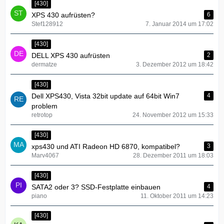
[430]
XPS 430 aufrüsten?
6
Stef128912
7. Januar 2014 um 17:02
[430]
DELL XPS 430 aufrüsten
2
dermatze
3. Dezember 2012 um 18:42
[430]
Dell XPS430, Vista 32bit update auf 64bit Win7
4
problem
retrotop
24. November 2012 um 15:33
[430]
xps430 und ATI Radeon HD 6870, kompatibel?
3
Marv4067
28. Dezember 2011 um 18:03
[430]
SATA2 oder 3? SSD-Festplatte einbauen
4
piano
11. Oktober 2011 um 14:23
[430]