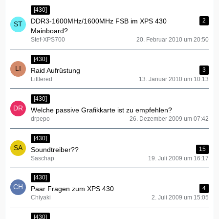
[430]
DDR3-1600MHz/1600MHz FSB im XPS 430
2
Mainboard?
Stef-XPS700
20. Februar 2010 um 20:50
[430]
Raid Aufrüstung
3
Littlered
13. Januar 2010 um 10:13
[430]
Welche passive Grafikkarte ist zu empfehlen?
drpepo
26. Dezember 2009 um 07:42
[430]
Soundtreiber??
15
Saschap
19. Juli 2009 um 16:17
[430]
Paar Fragen zum XPS 430
4
Chiyaki
2. Juli 2009 um 15:05
[430]