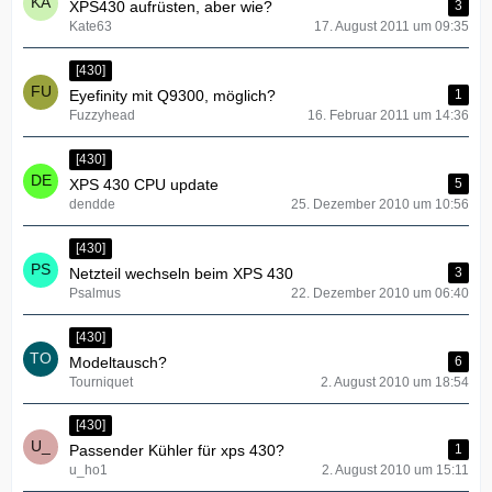
XPS430 aufrüsten, aber wie?
3
Kate63
17. August 2011 um 09:35
[430]
Eyefinity mit Q9300, möglich?
1
Fuzzyhead
16. Februar 2011 um 14:36
[430]
XPS 430 CPU update
5
dendde
25. Dezember 2010 um 10:56
[430]
Netzteil wechseln beim XPS 430
3
Psalmus
22. Dezember 2010 um 06:40
[430]
Modeltausch?
6
Tourniquet
2. August 2010 um 18:54
[430]
Passender Kühler für xps 430?
1
u_ho1
2. August 2010 um 15:11