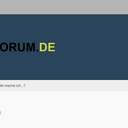
ie mache ich...?
8