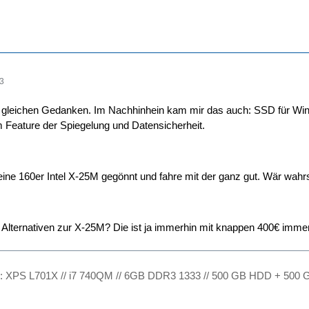
03
 gleichen Gedanken. Im Nachhinhein kam mir das auch: SSD für Wi
 Feature der Spiegelung und Datensicherheit.
eine 160er Intel X-25M gegönnt und fahre mit der ganz gut. Wär wahrs
e Alternativen zur X-25M? Die ist ja immerhin mit knappen 400€ imme
l: XPS L701X // i7 740QM // 6GB DDR3 1333 // 500 GB HDD + 500 G