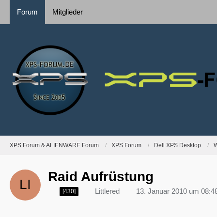
Forum
Mitglieder
XPS Forum & ALIENWARE Forum
XPS Forum
Dell XPS Desktop
W
Raid Aufrüstung
Littlered
13. Januar 2010 um 08:4
[430]