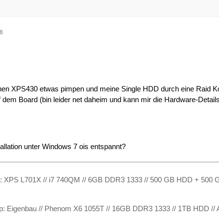
48
nen XPS430 etwas pimpen und meine Single HDD durch eine Raid Kon
uf dem Board (bin leider net daheim und kann mir die Hardware-Deta
tallation unter Windows 7 ois entspannt?
l: XPS L701X // i7 740QM // 6GB DDR3 1333 // 500 GB HDD + 500 G
op: Eigenbau // Phenom X6 1055T // 16GB DDR3 1333 // 1TB HDD //