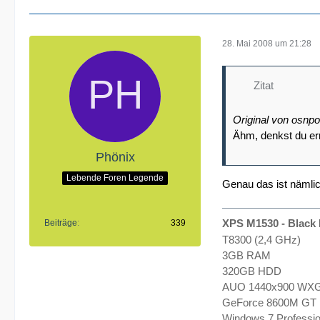
28. Mai 2008 um 21:28
Zitat
Original von osnp
Ähm, denkst du ern
Phönix
Lebende Foren Legende
Genau das ist nämli
XPS M1530 - Black 
Beiträge
339
T8300 (2,4 GHz)
3GB RAM
320GB HDD
AUO 1440x900 WX
GeForce 8600M GT
Windows 7 Professio