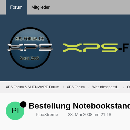
Forum
Mitglieder
XPS Forum & ALIENWARE Forum
XPS Forum
Was nicht passt...
O
Bestellung Notebookstand
PipoXtreme
28. Mai 2008 um 21:18