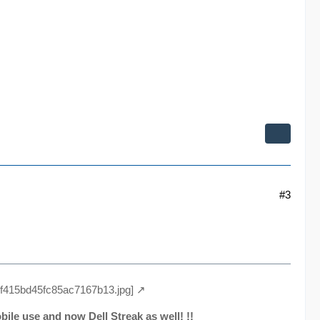
#3
4cf415bd45fc85ac7167b13.jpg]
ile use and now Dell Streak as well! !!