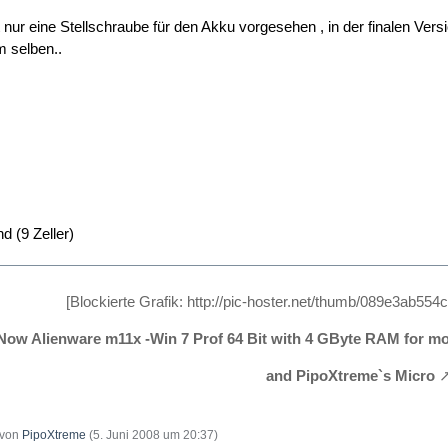
t nur eine Stellschraube für den Akku vorgesehen , in der finalen Ver
m selben..
d (9 Zeller)
[Blockierte Grafik: http://pic-hoster.net/thumb/089e3ab55
ow Alienware m11x -Win 7 Prof 64 Bit with 4 GByte RAM for mob
and PipoXtreme`s Micro
t von
PipoXtreme
(
5. Juni 2008 um 20:37
)