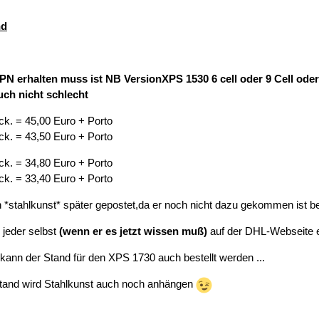
nd
 PN erhalten muss ist NB VersionXPS 1530 6 cell oder 9 Cell oder
ch nicht schlecht
ck. = 45,00 Euro + Porto
ck. = 43,50 Euro + Porto
ck. = 34,80 Euro + Porto
ck. = 33,40 Euro + Porto
n *stahlkunst* später gepostet,da er noch nicht dazu gekommen ist
jeder selbst
(wenn er es jetzt wissen muß)
auf der DHL-Webseite 
 kann der Stand für den XPS 1730 auch bestellt werden ...
 Stand wird Stahlkunst auch noch anhängen