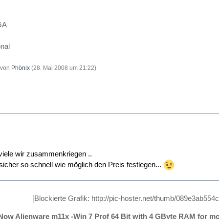
GA
nal
t von
Phönix
(
28. Mai 2008 um 21:22
)
viele wir zusammenkriegen ..
sicher so schnell wie möglich den Preis festlegen...
[Blockierte Grafik: http://pic-hoster.net/thumb/089e3ab55
ow Alienware m11x -Win 7 Prof 64 Bit with 4 GByte RAM for mob