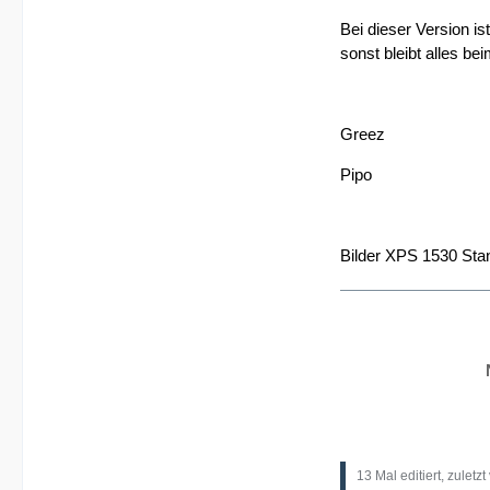
Bei dieser Version is
sonst bleibt alles bei
Greez
Pipo
Bilder XPS 1530 Stan
N
13 Mal editiert, zuletz