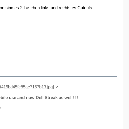
sion sind es 2 Laschen links und rechts es Cutouts.
4cf415bd45fc85ac7167b13.jpg]
ile use and now Dell Streak as well! !!