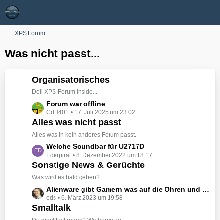
XPS Forum
Was nicht passt...
Organisatorisches
Dell XPS-Forum inside...
L
Forum war offline
CdH401
17. Juli 2025 um 23:02
e
Alles was nicht passt
t
z
Alles was in kein anderes Forum passt.
t
L
Welche Soundbar für U2717D
e
Ederpirat
8. Dezember 2022 um 18:17
e
B
Sonstige News & Gerüchte
t
e
z
Was wird es bald geben?
i
t
L
Alienware gibt Gamern was auf die Ohren und an die Hand
t
e
eds
6. März 2023 um 19:58
e
r
B
Smalltalk
t
ä
e
z