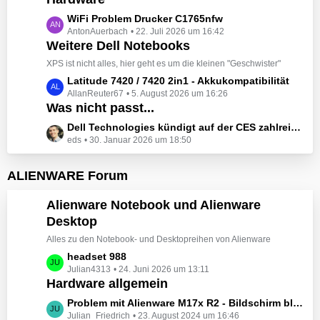
t
e
z
L
WiFi Problem Drucker C1765nfw
i
t
AntonAuerbach
22. Juli 2026 um 16:42
e
t
e
Weitere Dell Notebooks
t
r
B
z
XPS ist nicht alles, hier geht es um die kleinen "Geschwister"
ä
e
t
L
Latitude 7420 / 7420 2in1 - Akkukompatibilität
g
i
e
AllanReuter67
5. August 2026 um 16:26
e
e
t
B
Was nicht passt...
t
r
e
z
L
Dell Technologies kündigt auf der CES zahlreiche Alienware-Neuheiten an
ä
i
t
eds
30. Januar 2026 um 18:50
e
g
t
e
t
e
r
B
z
ALIENWARE Forum
ä
e
t
g
i
e
Alienware Notebook und Alienware
e
t
B
Desktop
r
e
ä
Alles zu den Notebook- und Desktopreihen von Alienware
i
g
t
L
headset 988
e
r
Julian4313
24. Juni 2026 um 13:11
e
Hardware allgemein
ä
t
g
z
L
Problem mit Alienware M17x R2 - Bildschirm bleibt schwarz beim Start
e
t
Julian_Friedrich
23. August 2024 um 16:46
e