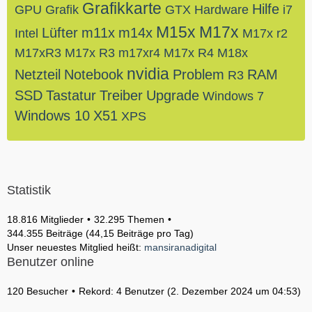
Grafikkarte
Hilfe
GPU
Grafik
GTX
Hardware
i7
M15x
M17x
Lüfter
m11x
m14x
Intel
M17x r2
M17xR3
M17x R3
m17xr4
M17x R4
M18x
nvidia
Netzteil
Notebook
Problem
RAM
R3
SSD
Tastatur
Treiber
Upgrade
Windows 7
Windows 10
X51
XPS
Statistik
18.816 Mitglieder
32.295 Themen
344.355 Beiträge (44,15 Beiträge pro Tag)
Unser neuestes Mitglied heißt:
mansiranadigital
Benutzer online
120 Besucher
Rekord: 4 Benutzer (
2. Dezember 2024 um 04:53
)