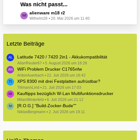
e
Was nicht passt...
t
B
z
L
alienware m18 r2
e
t
Wilhelm28
20. Mai 2026 um 11:40
e
i
e
t
t
B
z
r
e
t
ä
i
Letzte Beiträge
e
g
t
B
e
r
e
Latitude 7420 / 7420 2in1 - Akkukompatibilität
ä
i
AllanReuter67
5. August 2026 um 16:26
g
WiFi Problem Drucker C1765nfw
t
e
r
AntonAuerbach
22. Juli 2026 um 16:42
XPS 8300 mit drei Festplatten aufrüstbar?
ä
TillmannLind
g
21. Juli 2026 um 17:03
Kauftipps bezüglich W-Lan Multifunktionsdrucker
e
MilanWinterfeld
6. Juli 2026 um 21:12
[R.O.G.] "Build-Zocker-Bude""
NiklasBergmann
2. Juli 2026 um 19:11