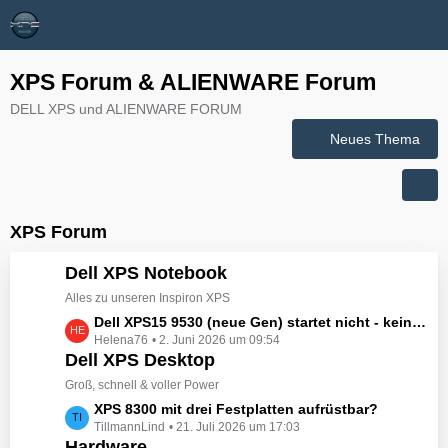
XPS Forum & ALIENWARE Forum
DELL XPS und ALIENWARE FORUM
Neues Thema
XPS Forum
Dell XPS Notebook
Alles zu unseren Inspiron XPS
L
Dell XPS15 9530 (neue Gen) startet nicht - kein booten, kein Licht - nichts tut sich - hat jemand eine Idee wie man ihn zum Leben erwecken könnte?
Helena76
2. Juni 2026 um 09:54
e
Dell XPS Desktop
t
z
Groß, schnell & voller Power
t
L
XPS 8300 mit drei Festplatten aufrüstbar?
e
TillmannLind
21. Juli 2026 um 17:03
e
B
Hardware