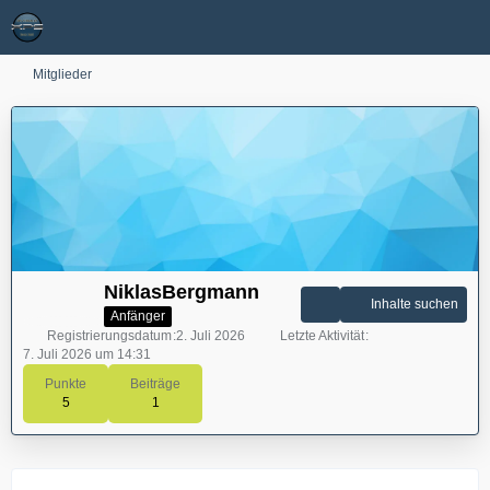
Mitglieder
NiklasBergmann
Inhalte suchen
Anfänger
Registrierungsdatum
2. Juli 2026
Letzte Aktivität
7. Juli 2026 um 14:31
Punkte
Beiträge
5
1