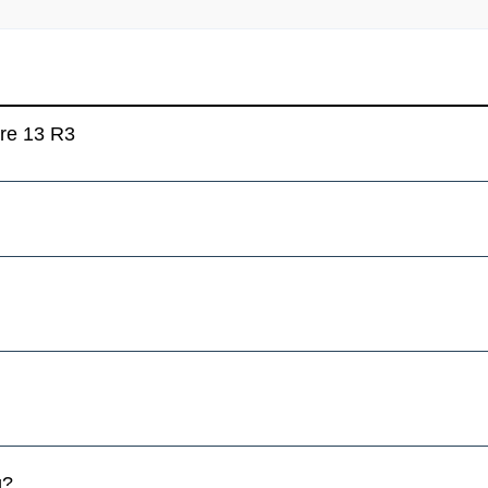
are 13 R3
g?