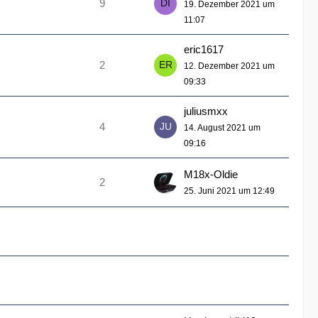
9
19. Dezember 2021 um
11:07
eric1617
2
12. Dezember 2021 um
09:33
juliusmxx
4
14. August 2021 um
09:16
M18x-Oldie
2
25. Juni 2021 um 12:49