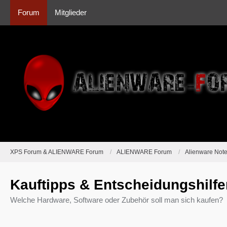
Forum
Mitglieder
XPS Forum & ALIENWARE Forum
ALIENWARE Forum
Alienware Not
Kauftipps & Entscheidungshilfen
Welche Hardware, Software oder Zubehör soll man sich kaufen?