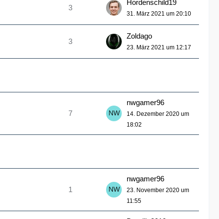
Hordenschild19
3
31. März 2021 um 20:10
Zoldago
3
23. März 2021 um 12:17
nwgamer96
7
14. Dezember 2020 um
18:02
nwgamer96
1
23. November 2020 um
11:55