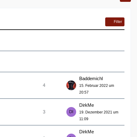
Filter
Baddemichl
4
15. Februar 2022 um
20:57
DirkMe
3
19. Dezember 2021 um
11:09
DirkMe