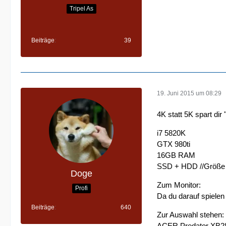
Tripel As
Beiträge
39
19. Juni 2015 um 08:29
4K statt 5K spart dir
i7 5820K
GTX 980ti
16GB RAM
SSD + HDD //Größe 
Doge
Zum Monitor:
Profi
Da du darauf spielen
Beiträge
640
Zur Auswahl stehen:
ACER Predator XB28