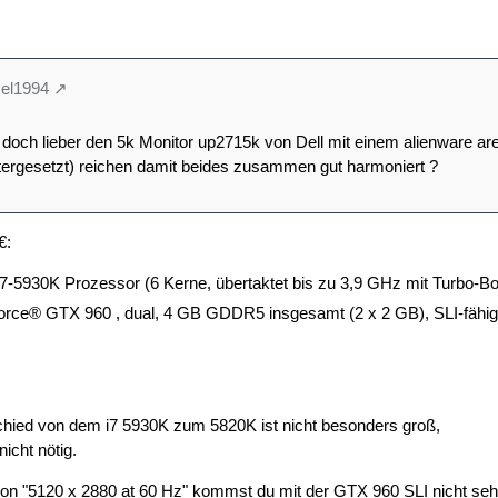
cel1994
doch lieber den 5k Monitor up2715k von Dell mit einem alienware ar
tergesetzt) reichen damit beides zusammen gut harmoniert ?
€:
7-5930K Prozessor (6 Kerne, übertaktet bis zu 3,9 GHz mit Turbo-B
ce® GTX 960 , dual, 4 GB GDDR5 insgesamt (2 x 2 GB), SLI-fähig
chied von dem i7 5930K zum 5820K ist nicht besonders groß,
icht nötig.
von "5120 x 2880 at 60 Hz" kommst du mit der GTX 960 SLI nicht sehr