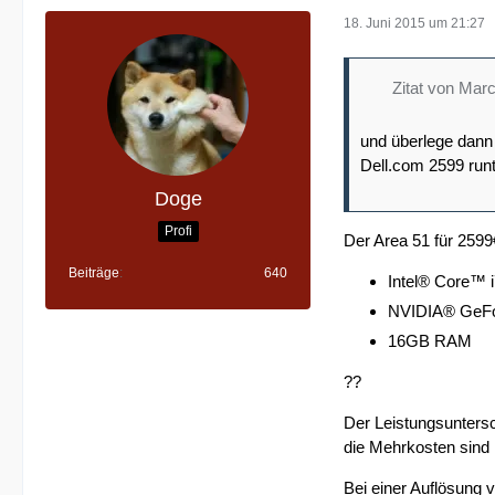
18. Juni 2015 um 21:27
Zitat von Mar
und überlege dann 
Dell.com 2599 run
Doge
Profi
Der Area 51 für 2599
Beiträge
640
Intel® Core™ i
NVIDIA® GeFor
16GB RAM
??
Der Leistungsunters
die Mehrkosten sind n
Bei einer Auflösung 