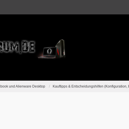
ebook und Alienware Desktop
Kauftipps & Entscheidungshilfen (Konfiguration, 