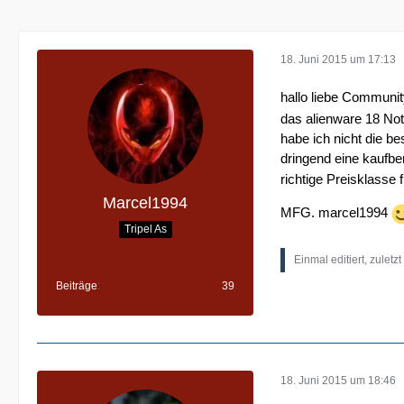
18. Juni 2015 um 17:13
hallo liebe Communit
das alienware 18 Not
habe ich nicht die be
dringend eine kaufb
richtige Preisklasse 
Marcel1994
MFG. marcel1994
Tripel As
Einmal editiert, zuletz
Beiträge
39
18. Juni 2015 um 18:46