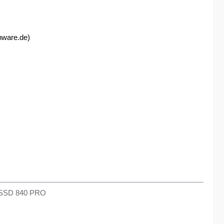
enware.de)
g SSD 840 PRO