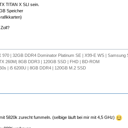
TX TITAN X SLI sein.
2GB Speicher
rafikkarten)
Zoll?
TX 970 | 32GB DDR4 Dominator Platinum SE | X99-E WS | Samsun
GTX 260M| 8GB DDR3 | 120GB SSD | FHD | BD-ROM
60s | i5 6200U | 8GB DDR4 | 120GB M.2 SSD
t 5820k zurecht fummeln. (selbige läuft bei mir mit 4,5 GHz)