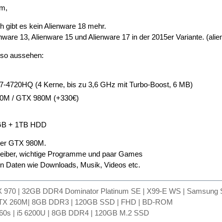
m,
 gibt es kein Alienware 18 mehr.
nware 13, Alienware 15 und Alienware 17 in der 2015er Variante. (ali
 so aussehen:
i7-4720HQ (4 Kerne, bis zu 3,6 GHz mit Turbo-Boost, 6 MB)
70M / GTX 980M (+330€)
GB + 1TB HDD
 der GTX 980M.
eiber, wichtige Programme und paar Games
n Daten wie Downloads, Musik, Videos etc.
TX 970 | 32GB DDR4 Dominator Platinum SE | X99-E WS | Samsun
GTX 260M| 8GB DDR3 | 120GB SSD | FHD | BD-ROM
60s | i5 6200U | 8GB DDR4 | 120GB M.2 SSD