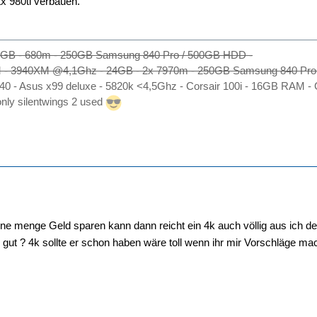
x 980ti verbauen.
6 GB - 680m - 250GB Samsung 840 Pro / 500GB HDD -
 - 3940XM @4,1Ghz - 24GB - 2x 7970m - 250GB Samsung 840 Pr
 540 - Asus x99 deluxe - 5820k <4,5Ghz - Corsair 100i - 16GB RA
ly silentwings 2 used
ne menge Geld sparen kann dann reicht ein 4k auch völlig aus ich den
l gut ? 4k sollte er schon haben wäre toll wenn ihr mir Vorschläge ma