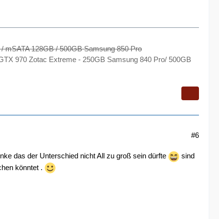
o / mSATA 128GB / 500GB Samsung 850 Pro
M - GTX 970 Zotac Extreme - 250GB Samsung 840 Pro/ 500GB
#6
ke das der Unterschied nicht All zu groß sein dürfte
sind
chen könntet .