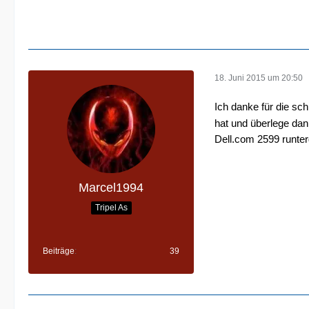
18. Juni 2015 um 20:50
Ich danke für die sch
hat und überlege dan
Dell.com 2599 runte
Marcel1994
Tripel As
Beiträge
39