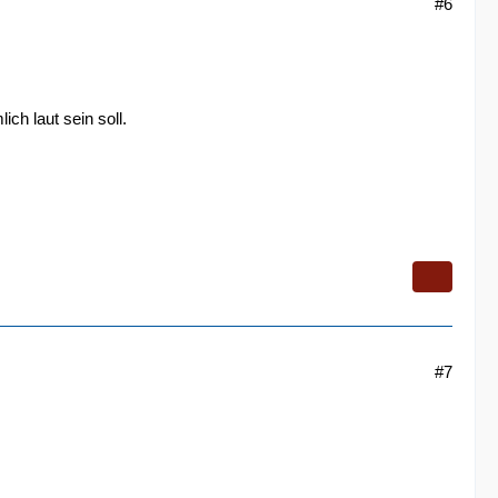
#6
ch laut sein soll.
#7