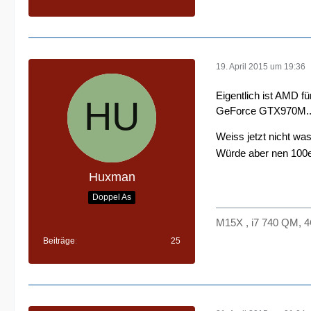
19. April 2015 um 19:36
Eigentlich ist AMD f
GeForce GTX970M..
Weiss jetzt nicht w
Würde aber nen 100er
Huxman
Doppel As
M15X , i7 740 QM,
Beiträge
25