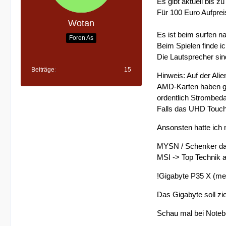
Es gibt aktuell bis z
Für 100 Euro Aufprei
Wotan
Es ist beim surfen nah
Foren As
Beim Spielen finde ic
Die Lautsprecher si
Beiträge
15
Hinweis: Auf der Ali
AMD-Karten haben gra
ordentlich Strombeda
Falls das UHD Touchpa
Ansonsten hatte ich m
MYSN / Schenker das
MSI -> Top Technik a
!Gigabyte P35 X (mei
Das Gigabyte soll zi
Schau mal bei Notebo