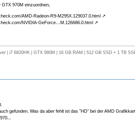
der GTX 970M einzuordnen,
kcheck.com/AMD-Radeon-R9-M295X.129037.0.html
kcheck.com/NVIDIA-GeForce…M.126686.0.html
lver | i7 6820HK | GTX 980M | 16 GB RAM | 512 GB SSD + 1 TB SSD
t.
auch gefunden. Was da aber fehlt ist das "HD" bei der AMD Grafikkart
970...