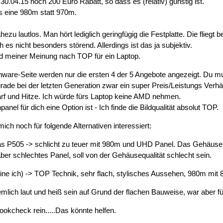
u 30.04.15 noch 200 Euro Rabatt, so dass es (relativ) günstig ist.
s eine 980m statt 970m.
ezu lautlos. Man hört lediglich geringfügig die Festplatte. Die fliegt b
h es nicht besonders störend. Allerdings ist das ja subjektiv.
nd meiner Meinung nach TOP für ein Laptop.
enware-Seite werden nur die ersten 4 der 5 Angebote angezeigt. Du mus
de bei der letzten Generation zwar ein super Preis/Leistungs Verhä
rf und Hitze. Ich würde fürs Laptop keine AMD nehmen.
nel für dich eine Option ist - Ich finde die Bildqualität absolut TOP.
ich noch für folgende Alternativen interessiert:
 P505 -> schlicht zu teuer mit 980m und UHD Panel. Das Gehäuse wir
ber schlechtes Panel, soll von der Gehäusequalität schlecht sein.
ne ich) -> TOP Technik, sehr flach, stylisches Aussehen, 980m mit
emlich laut und heiß sein auf Grund der flachen Bauweise, war aber 
okcheck rein.....Das könnte helfen.