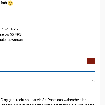
/ früh
D, 40-45 FPS
se bis 55 FPS.
lauter geworden.
#8
g geht recht ab , hat ein 3K Panel das wahrscheinlich
, den ich bis jetzt auf einem Laptop hören konnte. Gehäuse ist