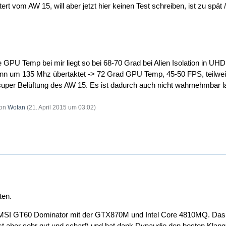
tert vom AW 15, will aber jetzt hier keinen Test schreiben, ist zu spät 
ie GPU Temp bei mir liegt so bei 68-70 Grad bei Alien Isolation in UH
nn um 135 Mhz übertaktet -> 72 Grad GPU Temp, 45-50 FPS, teilwei
 super Belüftung des AW 15. Es ist dadurch auch nicht wahrnehmbar 
von
Wotan
(
21. April 2015 um 03:02
)
ten.
SI GT60 Dominator mit der GTX870M und Intel Core 4810MQ. Das Din
ist aber sehr gut und scharf) und hat dank Dynaudio den besten Klang