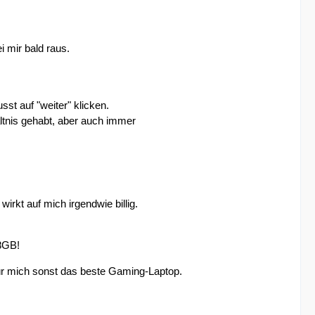
ei mir bald raus.
st auf "weiter" klicken.
ltnis gehabt, aber auch immer
kt auf mich irgendwie billig.
 8GB!
für mich sonst das beste Gaming-Laptop.