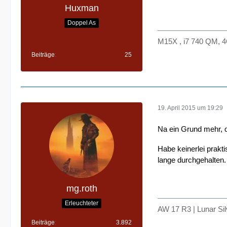
Huxman
Doppel As
M15X , i7 740 QM,
Beiträge
25
19. April 2015 um 19:29
Na ein Grund mehr, 
Habe keinerlei prakt
lange durchgehalten.
mg.roth
Erleuchteter
AW 17 R3 | Lunar Si
Beiträge
3.892