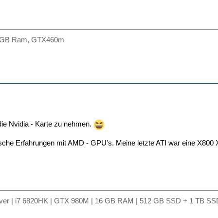
 4GB Ram, GTX460m
die Nvidia - Karte zu nehmen.
ische Erfahrungen mit AMD - GPU's. Meine letzte ATI war eine X800 
lver | i7 6820HK | GTX 980M | 16 GB RAM | 512 GB SSD + 1 TB SSD