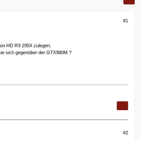
#1
eon HD R9 295X zulegen.
gt sie sich gegenüber der GTX980M ?
#2