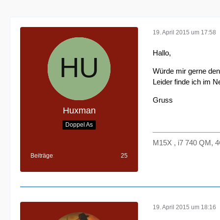
19. April 2015 um 17:58
Hallo,
Würde mir gerne de
Leider finde ich im 
Gruss
Huxman
Doppel As
M15X , i7 740 QM,
Beiträge
25
19. April 2015 um 18:16