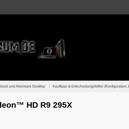
ebook und Alienware Desktop
Kauftipps & Entscheidungshilfen (Konfiguration, 
adeon™ HD R9 295X