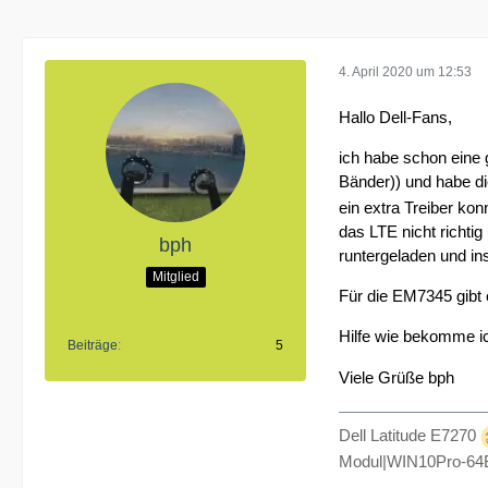
4. April 2020 um 12:53
Hallo Dell-Fans,
ich habe schon eine
Bänder)) und habe di
ein extra Treiber ko
das LTE nicht richtig
bph
runtergeladen und ins
Mitglied
Für die EM7345 gibt e
Hilfe wie bekomme 
Beiträge
5
Viele Grüße bph
Dell Latitude E7270
Modul|WIN10Pro-6