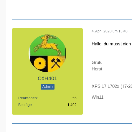
4. April 2020 um 13:40
Hallo, du musst dich 
Gruß
Horst
CdH401
_________________
XPS 17 L702x ( I7-
Admin
Win11
Reaktionen
55
Beiträge
1.492