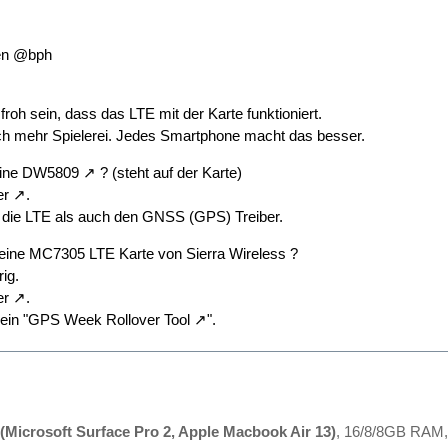
en
@bph
 froh sein, dass das LTE mit der Karte funktioniert.
ich mehr Spielerei. Jedes Smartphone macht das besser.
eine
DW5809
? (steht auf der Karte)
er
.
t die LTE als auch den GNSS (GPS) Treiber.
eine MC7305 LTE Karte von Sierra Wireless ?
ig.
er
.
ein "
GPS Week Rollover Tool
".
(Microsoft Surface Pro 2, Apple Macbook Air 13)
, 16/8/8GB RAM,