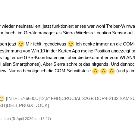
 wieder neuinstalliert, jetzt funktioniert er (es war wohl Treiber-Wir
 taucht im Gerätemanager als Sierra Wireless Location Sensor auf
sen jetzt
Mir fehlt irgendetwas
Ich denke immer an die COM-S
sbestimmung von Win 10 in der Karten App meine Position angezeigt be
fügt er die GPS-Koordinaten ein, aber die bekommt er vom WLAN/LTE
i allen Smartphones). Aber Sierra schreibt das nirgends. Und den
ew. Nur da benötige ich die COM-Schnittstelle
(und ja i
[INTEL i7-6600U|12,5" FHD|CRUCIAL 32GB DDR4-2133|SAM
4BIT|DELL PR03X DOCK]
von
bph
(
5. April 2020 um 18:27
)