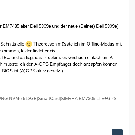
rwar EM7435 alter Dell 5809e und der neue (Deiner) Dell 5809e)
chnittstelle
Theoretisch müsste ich im Offline-Modus mit
kommen, leider findet er nix.
... und da liegt das Problem: es wird sich einfach um A-
noch müsste ich den A-GPS Empfänger doch anzapfen können
m BIOS ist (A)GPS aktiv gesetzt)
SUNG NVMe 512GB|SmartCard|SIERRA EM7305 LTE+GPS