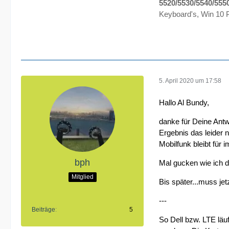
5520/5530/5540/555
Keyboard's, Win 10 P
5. April 2020 um 17:58
Hallo Al Bundy,
danke für Deine Antw
Ergebnis das leider 
Mobilfunk bleibt für 
bph
Mal gucken wie ich 
Mitglied
Bis später...muss je
---
Beiträge
5
So Dell bzw. LTE läuf