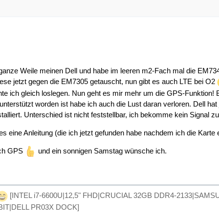
 ganze Weile meinen Dell und habe im leeren m2-Fach mal die EM734
ese jetzt gegen die EM7305 getauscht, nun gibt es auch LTE bei O2
nnte ich gleich loslegen. Nun geht es mir mehr um die GPS-Funktion! 
 unterstützt worden ist habe ich auch die Lust daran verloren. Dell ha
talliert. Unterschied ist nicht feststellbar, ich bekomme kein Signal
s eine Anleitung (die ich jetzt gefunden habe nachdem ich die Karte e
ich GPS
und ein sonnigen Samstag wünsche ich.
[INTEL i7-6600U|12,5" FHD|CRUCIAL 32GB DDR4-2133|SAM
4BIT|DELL PR03X DOCK]