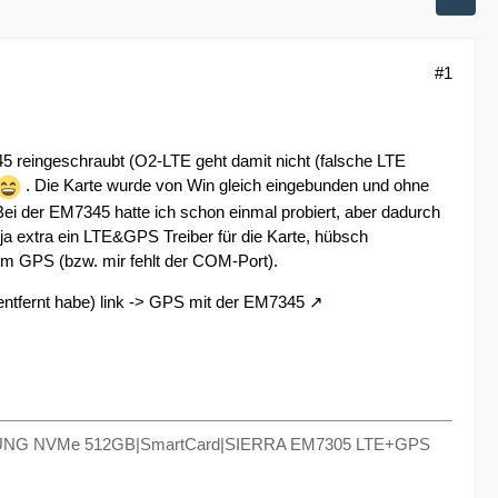
#1
5 reingeschraubt (O2-LTE geht damit nicht (falsche LTE
. Die Karte wurde von Win gleich eingebunden und ohne
Bei der EM7345 hatte ich schon einmal probiert, aber dadurch
t ja extra ein LTE&GPS Treiber für die Karte, hübsch
 zum GPS (bzw. mir fehlt der COM-Port).
ntfernt habe) link ->
GPS mit der EM7345
SUNG NVMe 512GB|SmartCard|SIERRA EM7305 LTE+GPS