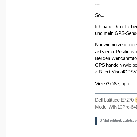
---
So...
Ich habe Dein Treiber
und mein GPS-Sensor
Nur wie nutze ich die
aktivierter Position
Bei den Webcamfotos 
GPS handeln (wie be
z.B. mit VisualGPSVi
Viele Grüße, bph
Dell Latitude E7270
Modul|WIN10Pro-6
3 Mal editiert, zuletzt 