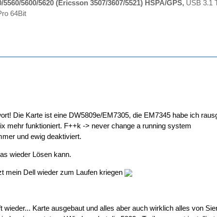
0/5560/5600/5620 (Ericsson 3507/3607/5521) HSPA/GPS,
USB 3.1 T
ro 64Bit
ort! Die Karte ist eine DW5809e/EM7305, die EM7345 habe ich rausge
nix mehr funktioniert. F++k -> never change a running system
immer und ewig deaktiviert.
das wieder Lösen kann.
tzt mein Dell wieder zum Laufen kriegen
t wieder... Karte ausgebaut und alles aber auch wirklich alles von Sier