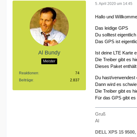
5. April 2020 um 14:45
Hallo und Willkomm
Das leidige GPS
Du solltest eigentlich
Das GPS ist eigentl
Al Bundy
Ist deine LTE Karte 
Die
Treiber gibt es hi
Meister
Dieses Paket enthäl
Reaktionen
74
Du hast/verwendest 
Beiträge
2.837
Dann wird es schwier
Die
Treiber gibt es hi
Für das GPS gibt es 
Gruß
Al
DELL XPS 15 9500, 