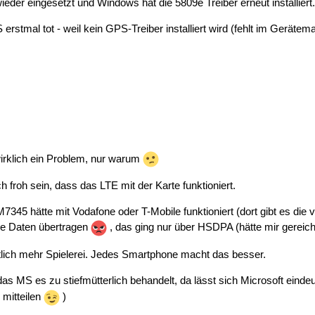
ieder eingesetzt und Windows hat die 5809e Treiber erneut installiert.
erstmal tot - weil kein GPS-Treiber installiert wird (fehlt im Gerätem
wirklich ein Problem, nur warum
ch froh sein, dass das LTE mit der Karte funktioniert.
7345 hätte mit Vodafone oder T-Mobile funktioniert (dort gibt es di
e Daten übertragen
, das ging nur über HSDPA (hätte mir gereich
tlich mehr Spielerei. Jedes Smartphone macht das besser.
das MS es zu stiefmütterlich behandelt, da lässt sich Microsoft eind
mitteilen
)