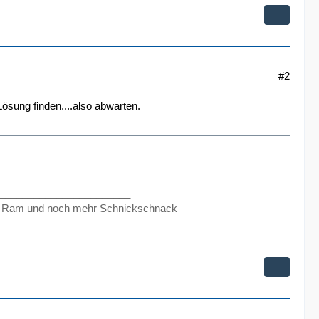
#2
Lösung finden....also abwarten.
_______________________
 Ram und noch mehr Schnickschnack