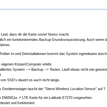
 Leid, dass dir die Karte soviel Stress macht.
ntlich ein funktionierendes Backup Grundvoraussetzung. Auch wenn d
fahren.
Treiber In-und Deinstallationen kommt das System irgendwann durchein
 eigenen Körper/Computer erlebt.
installiertes System --> Backup --> Testen. Läuft etwas nicht wie gewü
t.
von SSD's dauert es auch nicht lange.
s Gerätemanager taucht der "Sierra Wireless Location Sensor" auf ?
ie
DW5811e
LTE Karte für ein Latitude E7270 vorgesehen.
estet und funktioniert.