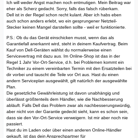
Ich will weder Angst machen noch entmutigen. Mein Beitrag war
eher als Scherz gedacht. Sorry, falls das falsch rüberkam.
Dell ist in der Regel schon recht kulant. Aber ich habs eben
auch schon anders erlebt, wo ein gesprungener Netzteil-
Stecker keinen Mangel darstellen sollte - weil er funktionierte.
P.S.: Ob du das Gerät einschicken musst, wenn das als
Garantiefall anerkannt wird, steht in deinem Kaufvertrag. Beim
Kauf von Dell-Geräten wählst du normalerweise einen
Servicevertrag mit dazu aus. Im Online-Shop ist das in der
Regel 1 Jahr Vor-Ort-Service, d.h. bei Problemen kommt ein
Techniker zu einem vereinbarten Termin mit den Ersatzteilen bei
dir vorbei und tauscht die Teile vor Ort aus. Hast du einen
andern Serviceplan ausgewählt, gilt natürlich der ausgewählte
Plan.
Die gesetzliche Gewährleistung ist davon unabhängig und
überlässt größtenteils dem Händler, wie die Nachbesserung
abläuft. Falls Dell das Problem zwar als nachbesserungswürdig,
aber nicht von der Garantie gedeckt sieht, kann es schon sein,
dass sie den Vor-Ort-Service verweigern. Ist mir aber noch nie
passiert.
Hast du im Laden oder über einen anderen Online-Händler
gekauft, ist das dein Ansprechpartner für