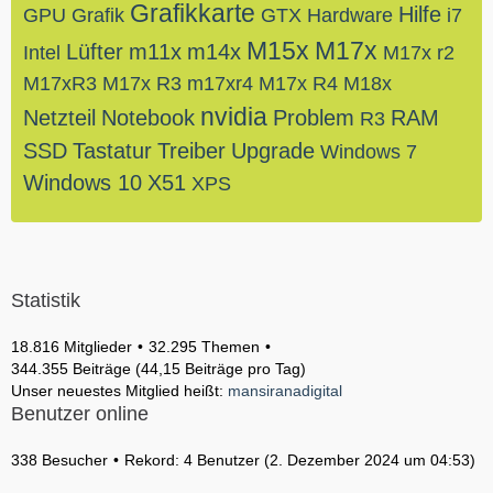
Grafikkarte
Hilfe
GPU
Grafik
GTX
Hardware
i7
M15x
M17x
Lüfter
m11x
m14x
Intel
M17x r2
M17xR3
M17x R3
m17xr4
M17x R4
M18x
nvidia
Netzteil
Notebook
Problem
RAM
R3
SSD
Tastatur
Treiber
Upgrade
Windows 7
Windows 10
X51
XPS
Statistik
18.816 Mitglieder
32.295 Themen
344.355 Beiträge (44,15 Beiträge pro Tag)
Unser neuestes Mitglied heißt:
mansiranadigital
Benutzer online
338 Besucher
Rekord: 4 Benutzer (
2. Dezember 2024 um 04:53
)