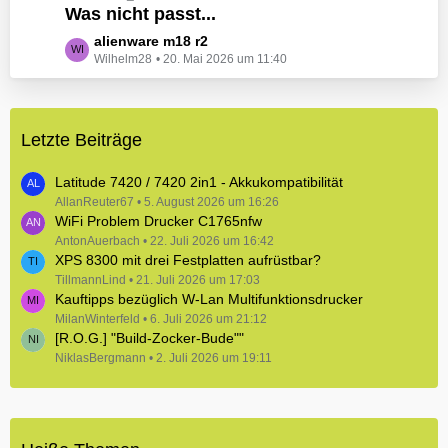
e
Was nicht passt...
t
B
z
L
alienware m18 r2
e
t
Wilhelm28
20. Mai 2026 um 11:40
e
i
e
t
t
B
z
r
e
t
ä
i
Letzte Beiträge
e
g
t
B
e
r
e
Latitude 7420 / 7420 2in1 - Akkukompatibilität
ä
i
AllanReuter67
5. August 2026 um 16:26
g
WiFi Problem Drucker C1765nfw
t
e
r
AntonAuerbach
22. Juli 2026 um 16:42
XPS 8300 mit drei Festplatten aufrüstbar?
ä
TillmannLind
g
21. Juli 2026 um 17:03
Kauftipps bezüglich W-Lan Multifunktionsdrucker
e
MilanWinterfeld
6. Juli 2026 um 21:12
[R.O.G.] "Build-Zocker-Bude""
NiklasBergmann
2. Juli 2026 um 19:11