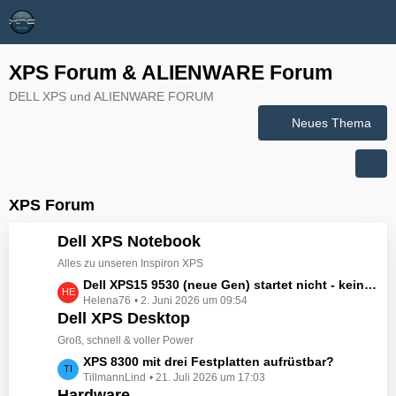
XPS Forum & ALIENWARE Forum
DELL XPS und ALIENWARE FORUM
Neues Thema
XPS Forum
Dell XPS Notebook
Alles zu unseren Inspiron XPS
L
Dell XPS15 9530 (neue Gen) startet nicht - kein booten, kein Licht - nichts tut sich - hat jemand eine Idee wie man ihn zum Leben erwecken könnte?
Helena76
2. Juni 2026 um 09:54
e
Dell XPS Desktop
t
z
Groß, schnell & voller Power
t
L
XPS 8300 mit drei Festplatten aufrüstbar?
e
TillmannLind
21. Juli 2026 um 17:03
e
B
Hardware