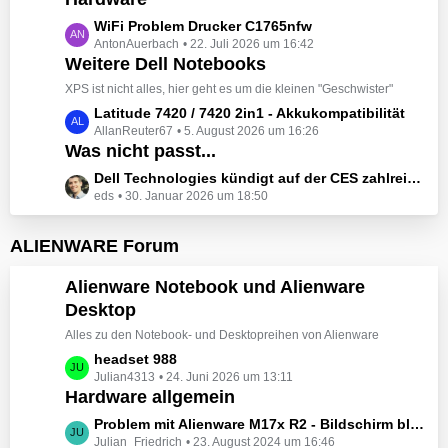
t
e
z
L
WiFi Problem Drucker C1765nfw
i
t
AntonAuerbach
22. Juli 2026 um 16:42
e
t
e
Weitere Dell Notebooks
t
r
B
z
XPS ist nicht alles, hier geht es um die kleinen "Geschwister"
ä
e
t
L
Latitude 7420 / 7420 2in1 - Akkukompatibilität
g
i
e
AllanReuter67
5. August 2026 um 16:26
e
e
t
B
Was nicht passt...
t
r
e
z
L
Dell Technologies kündigt auf der CES zahlreiche Alienware-Neuheiten an
ä
i
t
eds
30. Januar 2026 um 18:50
e
g
t
e
t
e
r
B
z
ALIENWARE Forum
ä
e
t
g
i
e
Alienware Notebook und Alienware
e
t
B
Desktop
r
e
ä
Alles zu den Notebook- und Desktopreihen von Alienware
i
g
t
L
headset 988
e
r
Julian4313
24. Juni 2026 um 13:11
e
Hardware allgemein
ä
t
g
z
L
Problem mit Alienware M17x R2 - Bildschirm bleibt schwarz beim Start
e
t
Julian_Friedrich
23. August 2024 um 16:46
e