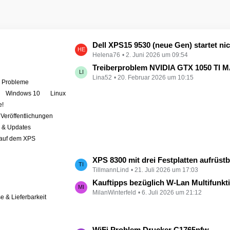
L
Dell XPS15 9530 (neue Gen) startet nicht - kein booten, kein Licht - nichts tut sich - hat jemand eine Idee wie man ihn zum 
Helena76
2. Juni 2026 um 09:54
e
t
Treiberproblem NVIDIA GTX 1050 TI MAX auf XPS 9570 
Lina52
20. Februar 2026 um 10:15
z
e Probleme
t
Windows 10
Linux
e
e!
B
Veröffentlichungen
e
r & Updates
i
 auf dem XPS
t
r
L
XPS 8300 mit drei Festplatten aufrüst
ä
TillmannLind
21. Juli 2026 um 17:03
e
g
t
Kauftipps bezüglich W-Lan Multifunktion
e
MilanWinterfeld
6. Juli 2026 um 21:12
z
se & Lieferbarkeit
t
e
B
L
WiFi Problem Drucker C1765nfw