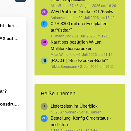
AllanReuter67
5. August 2026 um 16:26
WiFi Problem Drucker C1765nfw
AntonAuerbach
22. Juli 2026 um 16:42
XPS 8300 mit drei Festplatten
Leben erwecken könnte?
aufrüstbar?
TillmannLind
21. Juli 2026 um 17:03
Windows 11
Kauftipps bezüglich W-Lan
Multifunktionsdrucker
MilanWinterfeld
6. Juli 2026 um 21:12
[R.O.G.] "Build-Zocker-Bude""
NiklasBergmann
2. Juli 2026 um 19:11
bar?
Heiße Themen
sdrucker
Lieferzeiten im Überblick
4.393 Antworten
Vor 18 Jahren
Bestellung, Konfig Orderstatus -
endlich :)
2.137 Antworten
Vor 15 Jahren