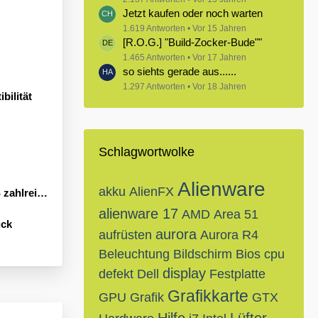
Jetzt kaufen oder noch warten
1.619 Antworten
Vor 15 Jahren
[R.O.G.] "Build-Zocker-Bude""
1.465 Antworten
Vor 17 Jahren
so siehts gerade aus......
1.297 Antworten
Vor 18 Jahren
bilität
Schlagwortwolke
Alienware
akku
AlienFX
Neuheiten an
alienware 17
AMD
Area 51
ück
aurora
aufrüsten
Aurora R4
Beleuchtung
Bildschirm
Bios
cpu
display
defekt
Dell
Festplatte
Grafikkarte
GPU
Grafik
GTX