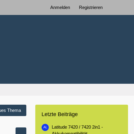
Anmelden
Registrieren
ues Thema
Letzte Beiträge
Latitude 7420 / 7420 2in1 -
Akkukompatibilität