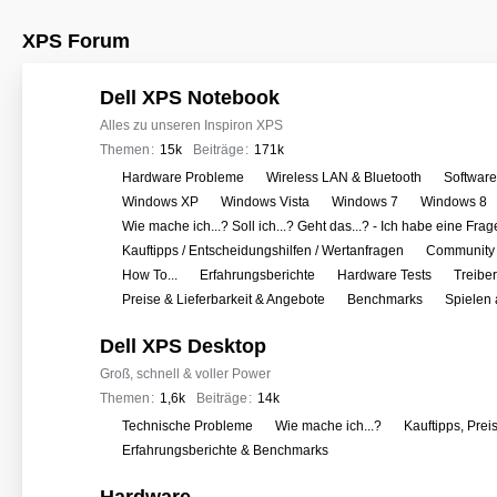
XPS Forum
Dell XPS Notebook
Alles zu unseren Inspiron XPS
Themen
15k
Beiträge
171k
U
Hardware Probleme
Wireless LAN & Bluetooth
Softwar
n
Windows XP
Windows Vista
Windows 7
Windows 8
t
Wie mache ich...? Soll ich...? Geht das...? - Ich habe eine Frag
e
Kauftipps / Entscheidungshilfen / Wertanfragen
Community 
r
How To...
Erfahrungsberichte
Hardware Tests
Treibe
f
Preise & Lieferbarkeit & Angebote
Benchmarks
Spielen
o
Dell XPS Desktop
r
e
Groß, schnell & voller Power
n
Themen
1,6k
Beiträge
14k
U
Technische Probleme
Wie mache ich...?
Kauftipps, Prei
n
Erfahrungsberichte & Benchmarks
t