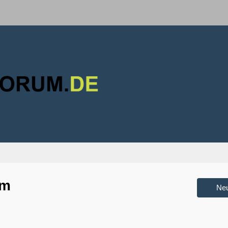
um
Ne