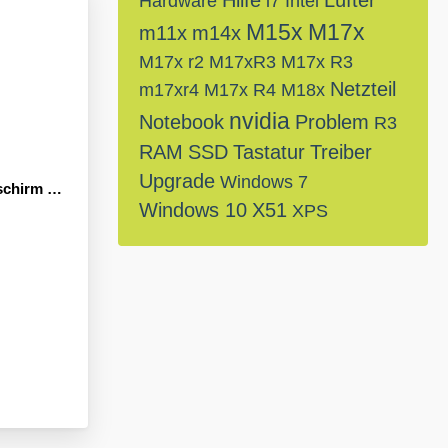
Hilfe
Lüfter
Hardware
i7
Intel
M15x
M17x
m11x
m14x
M17x r2
M17xR3
M17x R3
Netzteil
m17xr4
M17x R4
M18x
nvidia
Notebook
Problem
R3
RAM
SSD
Tastatur
Treiber
Upgrade
Windows 7
 beim Start
Windows 10
X51
XPS