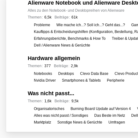
o
Alienware Notebook und Alienware Deskt
r
Alles zu den Notebook- und Desktopreihen von Alienware
e
Themen
6,5k
Beiträge
61k
n
U
Probleme
Wie mache ich...? Soll ich...? Geht das...?
Gam
n
Kauftipps & Entscheidungshilfen (Konfiguration, Bestellung, R
t
Erfahrungsberichte, Benchmarks & How To
Treiber & Upda
e
Dell / Alienware News & Gerüchte
r
Hardware allgemein
f
o
Themen
377
Beiträge
2,9k
r
U
Notebooks
Desktops
Clevo Data Base
Clevo Produc
e
n
Nvidia Driver
Smartphones & Tablets
Peripherie
n
t
Was nicht passt...
e
r
Themen
1,6k
Beiträge
9,5k
f
U
Organisatorisches
Burning Board Update auf Version 4
o
n
Alles was nicht passt / Sonstiges
Das Beste im Netz
Del
r
t
Marktplatz
Sonstige News & Gerüchte
Umfragen
e
e
n
r