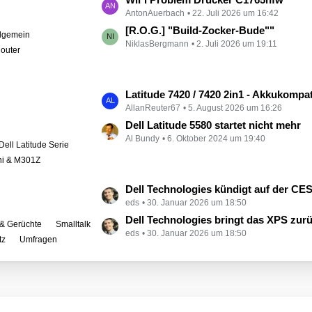
e
AntonAuerbach
22. Juli 2026 um 16:42
e
i
t
[R.O.G.] "Build-Zocker-Bude""
llgemein
t
NiklasBergmann
2. Juli 2026 um 19:11
z
outer
r
t
ä
e
g
B
L
Latitude 7420 / 7420 2in1 - Akkukompati
e
e
AllanReuter67
5. August 2026 um 16:26
e
i
t
Dell Latitude 5580 startet nicht mehr
t
Al Bundy
6. Oktober 2024 um 19:40
z
Dell Latitude Serie
r
t
ini & M301Z
ä
e
g
B
L
Dell Technologies kündigt auf der CES zahlreiche Alienware-
e
e
eds
30. Januar 2026 um 18:50
e
i
t
Dell Technologies bringt das XPS zur
& Gerüchte
Smalltalk
t
eds
30. Januar 2026 um 18:50
z
tz
Umfragen
r
t
ä
e
g
B
e
e
i