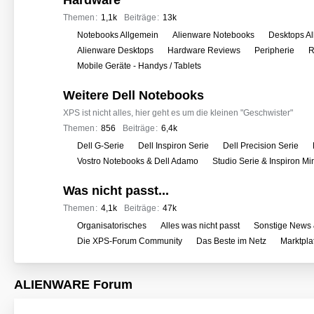
Hardware
e
r
Themen
1,1k
Beiträge
13k
f
U
Notebooks Allgemein
Alienware Notebooks
Desktops A
o
n
Alienware Desktops
Hardware Reviews
Peripherie
R
r
t
Mobile Geräte - Handys / Tablets
e
e
n
Weitere Dell Notebooks
r
f
XPS ist nicht alles, hier geht es um die kleinen "Geschwister"
o
Themen
856
Beiträge
6,4k
r
U
Dell G-Serie
Dell Inspiron Serie
Dell Precision Serie
e
n
Vostro Notebooks & Dell Adamo
Studio Serie & Inspiron M
n
t
Was nicht passt...
e
r
Themen
4,1k
Beiträge
47k
f
U
Organisatorisches
Alles was nicht passt
Sonstige News 
o
n
Die XPS-Forum Community
Das Beste im Netz
Marktpla
r
t
e
e
ALIENWARE Forum
n
r
f