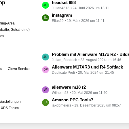
op
L
headset 988
t
Julian4313
24. Juni 2026 um 13:11
e
r
t
instagram
ä
Elias29
19. März 2026 um 11:41
z
ing-Area
g
t
abatte, Gutscheine)
e
e
tes
B
e
i
L
Problem mit Alienware M17x R2 - Bildschirm bleibt schwarz
t
Julian_Friedrich
23. August 2024 um 16:46
e
r
t
Alienware M17XR3 und R4 Softlack
ts
Clevo Service
ä
Duplicate Pedi
20. Mai 2024 um 21:45
z
g
t
e
e
L
alienware m18 r2
B
Wilhelm28
20. Mai 2026 um 11:40
e
e
t
Amazon PPC Tools?
Vorstellungen
i
jakobmeiers
19. Dezember 2025 um 08:57
z
l XPS Forum
t
t
r
e
ä
B