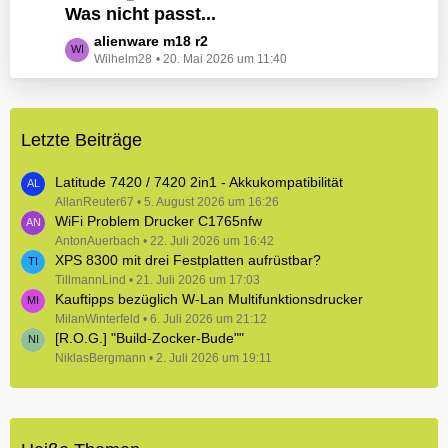
e
Was nicht passt...
t
B
z
L
alienware m18 r2
e
t
Wilhelm28
20. Mai 2026 um 11:40
e
i
e
t
t
B
z
r
e
t
ä
i
Letzte Beiträge
e
g
t
B
e
r
e
Latitude 7420 / 7420 2in1 - Akkukompatibilität
ä
i
AllanReuter67
5. August 2026 um 16:26
g
WiFi Problem Drucker C1765nfw
t
e
r
AntonAuerbach
22. Juli 2026 um 16:42
XPS 8300 mit drei Festplatten aufrüstbar?
ä
TillmannLind
g
21. Juli 2026 um 17:03
Kauftipps bezüglich W-Lan Multifunktionsdrucker
e
MilanWinterfeld
6. Juli 2026 um 21:12
[R.O.G.] "Build-Zocker-Bude""
NiklasBergmann
2. Juli 2026 um 19:11