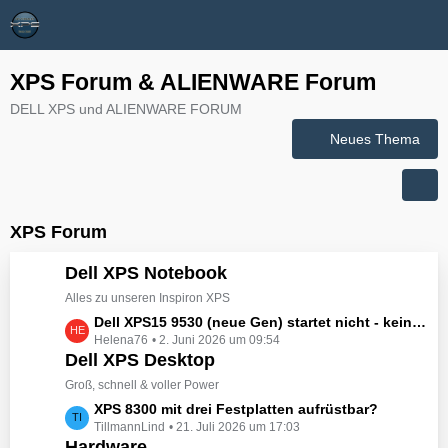
XPS Forum & ALIENWARE Forum
DELL XPS und ALIENWARE FORUM
Neues Thema
XPS Forum
Dell XPS Notebook
Alles zu unseren Inspiron XPS
L
Dell XPS15 9530 (neue Gen) startet nicht - kein booten, kein Licht - nichts tut sich - hat jemand eine Idee wie man ihn zum Leben erwecken könnte?
Helena76
2. Juni 2026 um 09:54
e
Dell XPS Desktop
t
z
Groß, schnell & voller Power
t
L
XPS 8300 mit drei Festplatten aufrüstbar?
e
TillmannLind
21. Juli 2026 um 17:03
e
B
Hardware