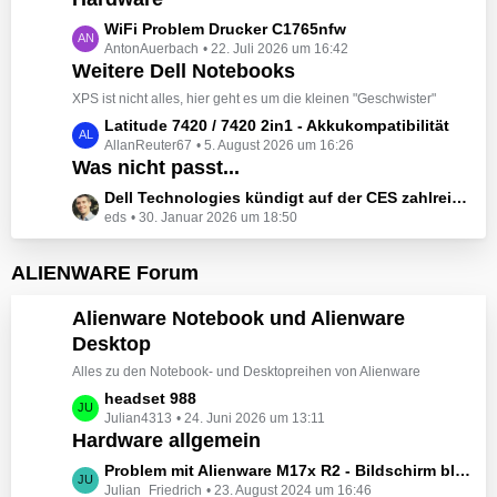
t
e
z
L
WiFi Problem Drucker C1765nfw
i
t
AntonAuerbach
22. Juli 2026 um 16:42
e
t
e
Weitere Dell Notebooks
t
r
B
z
XPS ist nicht alles, hier geht es um die kleinen "Geschwister"
ä
e
t
L
Latitude 7420 / 7420 2in1 - Akkukompatibilität
g
i
e
AllanReuter67
5. August 2026 um 16:26
e
e
t
B
Was nicht passt...
t
r
e
z
L
Dell Technologies kündigt auf der CES zahlreiche Alienware-Neuheiten an
ä
i
t
eds
30. Januar 2026 um 18:50
e
g
t
e
t
e
r
B
z
ALIENWARE Forum
ä
e
t
g
i
e
Alienware Notebook und Alienware
e
t
B
Desktop
r
e
ä
Alles zu den Notebook- und Desktopreihen von Alienware
i
g
t
L
headset 988
e
r
Julian4313
24. Juni 2026 um 13:11
e
Hardware allgemein
ä
t
g
z
L
Problem mit Alienware M17x R2 - Bildschirm bleibt schwarz beim Start
e
t
Julian_Friedrich
23. August 2024 um 16:46
e