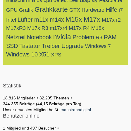
display
Bildschirm
Bios
cpu
defekt
Dell
Festplatte
Grafikkarte
Hilfe
GPU
Grafik
GTX
Hardware
i7
M15x
M17x
Lüfter
m11x
m14x
Intel
M17x r2
M17xR3
M17x R3
m17xr4
M17x R4
M18x
nvidia
Netzteil
Notebook
Problem
RAM
R3
SSD
Tastatur
Treiber
Upgrade
Windows 7
Windows 10
X51
XPS
Statistik
18.816 Mitglieder
32.295 Themen
344.355 Beiträge (44,15 Beiträge pro Tag)
Unser neuestes Mitglied heißt:
mansiranadigital
Benutzer online
1 Mitglied und 497 Besucher