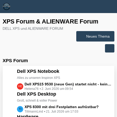
XPS Forum & ALIENWARE Forum
DELL XPS und ALIENWARE FORUM
Neues Thema
XPS Forum
Dell XPS Notebook
Alles zu unseren Inspiron XPS
L
Dell XPS15 9530 (neue Gen) startet nicht - kein booten, kein Licht - nichts tut sich - hat jemand eine Idee wie man ihn zum Leben erwecken könnte?
Helena76
2. Juni 2026 um 09:54
e
Dell XPS Desktop
t
z
Groß, schnell & voller Power
t
L
XPS 8300 mit drei Festplatten aufrüstbar?
e
TillmannLind
21. Juli 2026 um 17:03
e
B
Hardware