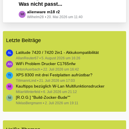
e
Was nicht passt...
t
B
z
L
alienware m18 r2
e
t
Wilhelm28
20. Mai 2026 um 11:40
e
i
e
t
t
B
z
r
e
t
ä
i
Letzte Beiträge
e
g
t
B
e
r
e
Latitude 7420 / 7420 2in1 - Akkukompatibilität
ä
i
AllanReuter67
5. August 2026 um 16:26
g
WiFi Problem Drucker C1765nfw
t
e
r
AntonAuerbach
22. Juli 2026 um 16:42
XPS 8300 mit drei Festplatten aufrüstbar?
ä
TillmannLind
g
21. Juli 2026 um 17:03
Kauftipps bezüglich W-Lan Multifunktionsdrucker
e
MilanWinterfeld
6. Juli 2026 um 21:12
[R.O.G.] "Build-Zocker-Bude""
NiklasBergmann
2. Juli 2026 um 19:11