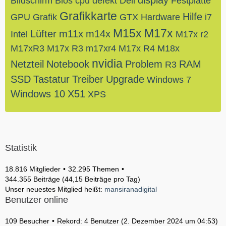
display
Bildschirm
Bios
cpu
defekt
Dell
Festplatte
Grafikkarte
Hilfe
GPU
Grafik
GTX
Hardware
i7
M15x
M17x
Lüfter
m11x
m14x
Intel
M17x r2
M17xR3
M17x R3
m17xr4
M17x R4
M18x
nvidia
Netzteil
Notebook
Problem
RAM
R3
SSD
Tastatur
Treiber
Upgrade
Windows 7
Windows 10
X51
XPS
Statistik
18.816 Mitglieder
32.295 Themen
344.355 Beiträge (44,15 Beiträge pro Tag)
Unser neuestes Mitglied heißt:
mansiranadigital
Benutzer online
109 Besucher
Rekord: 4 Benutzer (
2. Dezember 2024 um 04:53
)