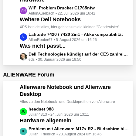
t
e
z
L
WiFi Problem Drucker C1765nfw
i
t
AntonAuerbach
22. Juli 2026 um 16:42
e
t
e
Weitere Dell Notebooks
t
r
B
z
XPS ist nicht alles, hier geht es um die kleinen "Geschwister"
ä
e
t
L
Latitude 7420 / 7420 2in1 - Akkukompatibilität
g
i
e
AllanReuter67
5. August 2026 um 16:26
e
e
t
B
Was nicht passt...
t
r
e
z
L
Dell Technologies kündigt auf der CES zahlreiche Alienware-Neuheiten an
ä
i
t
eds
30. Januar 2026 um 18:50
e
g
t
e
t
e
r
B
z
ALIENWARE Forum
ä
e
t
g
i
e
Alienware Notebook und Alienware
e
t
B
Desktop
r
e
ä
Alles zu den Notebook- und Desktopreihen von Alienware
i
g
t
L
headset 988
e
r
Julian4313
24. Juni 2026 um 13:11
e
Hardware allgemein
ä
t
g
z
L
Problem mit Alienware M17x R2 - Bildschirm bleibt schwarz beim Start
e
t
Julian_Friedrich
23. August 2024 um 16:46
e