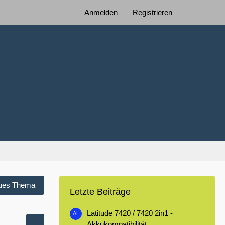
Anmelden
Registrieren
ues Thema
Letzte Beiträge
Latitude 7420 / 7420 2in1 -
Akkukompatibilität