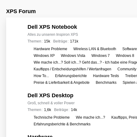
XPS Forum
Dell XPS Notebook
Alles zu unseren Inspiron XPS
Themen
15k
Beiträge
171k
U
Hardware Probleme
Wireless LAN & Bluetooth
Softwar
n
Windows XP
Windows Vista
Windows 7
Windows 8
t
Wie mache ich...? Soll ich...? Geht das...? - Ich habe eine Frag
e
Kauftipps / Entscheidungshilfen / Wertanfragen
Community 
r
How To...
Erfahrungsberichte
Hardware Tests
Treibe
f
Preise & Lieferbarkeit & Angebote
Benchmarks
Spielen
o
Dell XPS Desktop
r
e
Groß, schnell & voller Power
n
Themen
1,6k
Beiträge
14k
U
Technische Probleme
Wie mache ich...?
Kauftipps, Prei
n
Erfahrungsberichte & Benchmarks
t