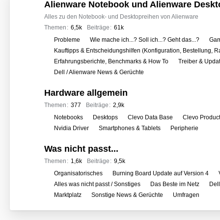
o
Alienware Notebook und Alienware Deskt
r
Alles zu den Notebook- und Desktopreihen von Alienware
e
Themen
6,5k
Beiträge
61k
n
U
Probleme
Wie mache ich...? Soll ich...? Geht das...?
Gam
n
Kauftipps & Entscheidungshilfen (Konfiguration, Bestellung, R
t
Erfahrungsberichte, Benchmarks & How To
Treiber & Upda
e
Dell / Alienware News & Gerüchte
r
Hardware allgemein
f
o
Themen
377
Beiträge
2,9k
r
U
Notebooks
Desktops
Clevo Data Base
Clevo Produc
e
n
Nvidia Driver
Smartphones & Tablets
Peripherie
n
t
Was nicht passt...
e
r
Themen
1,6k
Beiträge
9,5k
f
U
Organisatorisches
Burning Board Update auf Version 4
o
n
Alles was nicht passt / Sonstiges
Das Beste im Netz
Del
r
t
Marktplatz
Sonstige News & Gerüchte
Umfragen
e
e
n
r