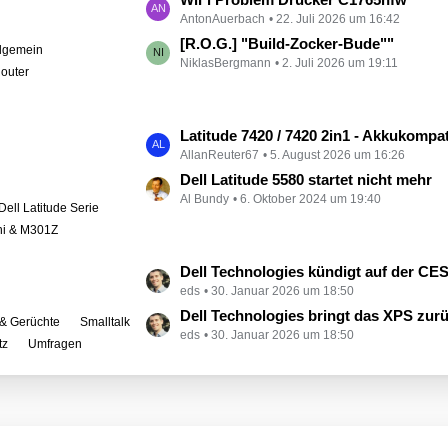
e
AntonAuerbach
22. Juli 2026 um 16:42
e
i
t
[R.O.G.] "Build-Zocker-Bude""
llgemein
t
NiklasBergmann
2. Juli 2026 um 19:11
z
outer
r
t
ä
e
g
B
L
Latitude 7420 / 7420 2in1 - Akkukompati
e
e
AllanReuter67
5. August 2026 um 16:26
e
i
t
Dell Latitude 5580 startet nicht mehr
t
Al Bundy
6. Oktober 2024 um 19:40
z
Dell Latitude Serie
r
t
ini & M301Z
ä
e
g
B
L
Dell Technologies kündigt auf der CES zahlreiche Alienware-
e
e
eds
30. Januar 2026 um 18:50
e
i
t
Dell Technologies bringt das XPS zur
& Gerüchte
Smalltalk
t
eds
30. Januar 2026 um 18:50
z
tz
Umfragen
r
t
ä
e
g
B
e
e
i