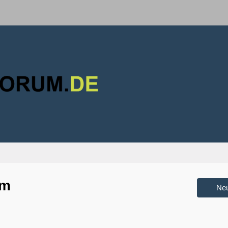
um
Ne