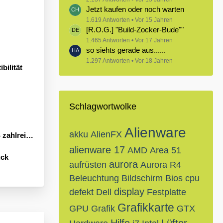
Jetzt kaufen oder noch warten
1.619 Antworten
Vor 15 Jahren
[R.O.G.] "Build-Zocker-Bude""
1.465 Antworten
Vor 17 Jahren
so siehts gerade aus......
1.297 Antworten
Vor 18 Jahren
bilität
Schlagwortwolke
Alienware
akku
AlienFX
Neuheiten an
alienware 17
AMD
Area 51
ück
aurora
aufrüsten
Aurora R4
Beleuchtung
Bildschirm
Bios
cpu
display
defekt
Dell
Festplatte
Grafikkarte
GPU
Grafik
GTX