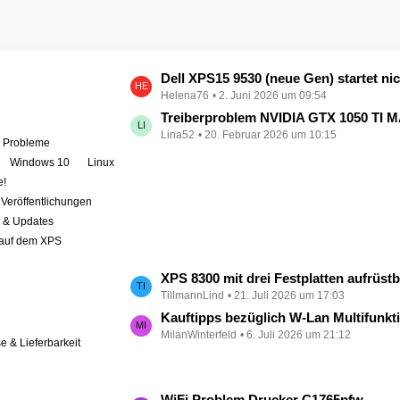
L
Dell XPS15 9530 (neue Gen) startet nicht - kein booten, kein Licht - nichts tut sich - hat jemand eine Idee wie man ihn zum 
Helena76
2. Juni 2026 um 09:54
e
t
Treiberproblem NVIDIA GTX 1050 TI MAX auf XPS 9570 
Lina52
20. Februar 2026 um 10:15
z
e Probleme
t
Windows 10
Linux
e
e!
B
Veröffentlichungen
e
r & Updates
i
 auf dem XPS
t
r
L
XPS 8300 mit drei Festplatten aufrüst
ä
TillmannLind
21. Juli 2026 um 17:03
e
g
t
Kauftipps bezüglich W-Lan Multifunktion
e
MilanWinterfeld
6. Juli 2026 um 21:12
z
se & Lieferbarkeit
t
e
B
L
WiFi Problem Drucker C1765nfw