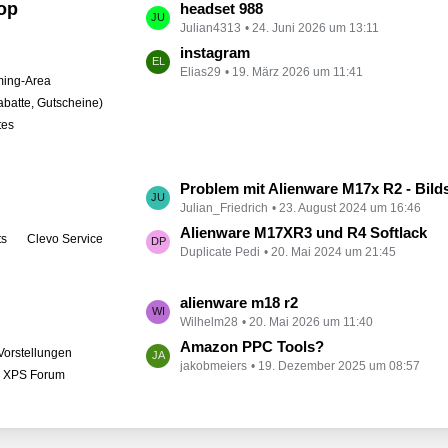
op
L
headset 988
t
Julian4313
24. Juni 2026 um 13:11
e
r
t
instagram
ä
Elias29
19. März 2026 um 11:41
z
ing-Area
g
t
abatte, Gutscheine)
e
e
tes
B
e
i
L
Problem mit Alienware M17x R2 - Bildschirm bleibt schwarz
t
Julian_Friedrich
23. August 2024 um 16:46
e
r
t
Alienware M17XR3 und R4 Softlack
ts
Clevo Service
ä
Duplicate Pedi
20. Mai 2024 um 21:45
z
g
t
e
e
L
alienware m18 r2
B
Wilhelm28
20. Mai 2026 um 11:40
e
e
t
Amazon PPC Tools?
Vorstellungen
i
jakobmeiers
19. Dezember 2025 um 08:57
z
l XPS Forum
t
t
r
e
ä
B