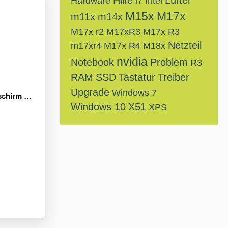
Hilfe
Lüfter
Hardware
i7
Intel
M15x
M17x
m11x
m14x
M17x r2
M17xR3
M17x R3
Netzteil
m17xr4
M17x R4
M18x
nvidia
Notebook
Problem
R3
RAM
SSD
Tastatur
Treiber
Upgrade
Windows 7
 beim Start
Windows 10
X51
XPS