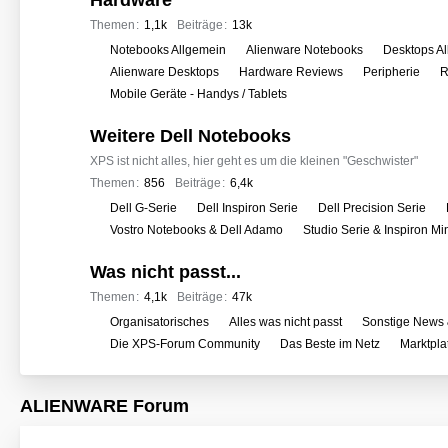
Hardware
e
r
Themen
1,1k
Beiträge
13k
f
U
Notebooks Allgemein
Alienware Notebooks
Desktops A
o
n
Alienware Desktops
Hardware Reviews
Peripherie
R
r
t
Mobile Geräte - Handys / Tablets
e
e
n
Weitere Dell Notebooks
r
f
XPS ist nicht alles, hier geht es um die kleinen "Geschwister"
o
Themen
856
Beiträge
6,4k
r
U
Dell G-Serie
Dell Inspiron Serie
Dell Precision Serie
e
n
Vostro Notebooks & Dell Adamo
Studio Serie & Inspiron M
n
t
Was nicht passt...
e
r
Themen
4,1k
Beiträge
47k
f
U
Organisatorisches
Alles was nicht passt
Sonstige News 
o
n
Die XPS-Forum Community
Das Beste im Netz
Marktpla
r
t
e
e
ALIENWARE Forum
n
r
f