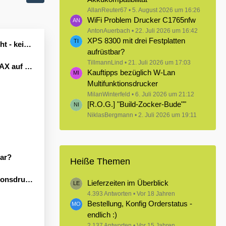
AllanReuter67
5. August 2026 um 16:26
WiFi Problem Drucker C1765nfw
AntonAuerbach
22. Juli 2026 um 16:42
XPS 8300 mit drei Festplatten
Leben erwecken könnte?
aufrüstbar?
TillmannLind
21. Juli 2026 um 17:03
Windows 11
Kauftipps bezüglich W-Lan
Multifunktionsdrucker
MilanWinterfeld
6. Juli 2026 um 21:12
[R.O.G.] "Build-Zocker-Bude""
NiklasBergmann
2. Juli 2026 um 19:11
bar?
Heiße Themen
sdrucker
Lieferzeiten im Überblick
4.393 Antworten
Vor 18 Jahren
Bestellung, Konfig Orderstatus -
endlich :)
2.137 Antworten
Vor 15 Jahren