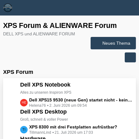
XPS Forum & ALIENWARE Forum
DELL XPS und ALIENWARE FORUM
Neues Thema
XPS Forum
Dell XPS Notebook
Alles zu unseren Inspiron XPS
L
Dell XPS15 9530 (neue Gen) startet nicht - kein booten, kein Licht - nichts tut sich - hat jemand eine Idee wie man ihn zum Leben erwecken könnte?
Helena76
2. Juni 2026 um 09:54
e
Dell XPS Desktop
t
z
Groß, schnell & voller Power
t
L
XPS 8300 mit drei Festplatten aufrüstbar?
e
TillmannLind
21. Juli 2026 um 17:03
e
B
Hardware