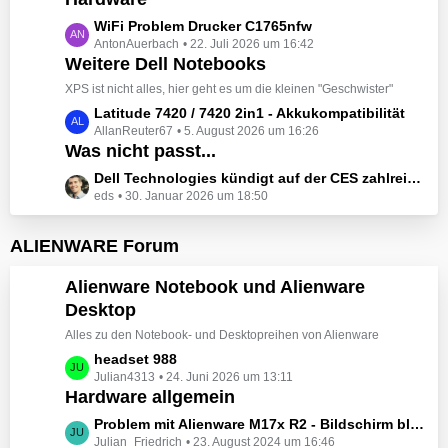
t
e
z
L
WiFi Problem Drucker C1765nfw
i
t
AntonAuerbach
22. Juli 2026 um 16:42
e
t
e
Weitere Dell Notebooks
t
r
B
z
XPS ist nicht alles, hier geht es um die kleinen "Geschwister"
ä
e
t
L
Latitude 7420 / 7420 2in1 - Akkukompatibilität
g
i
e
AllanReuter67
5. August 2026 um 16:26
e
e
t
B
Was nicht passt...
t
r
e
z
L
Dell Technologies kündigt auf der CES zahlreiche Alienware-Neuheiten an
ä
i
t
eds
30. Januar 2026 um 18:50
e
g
t
e
t
e
r
B
z
ALIENWARE Forum
ä
e
t
g
i
e
Alienware Notebook und Alienware
e
t
B
Desktop
r
e
ä
Alles zu den Notebook- und Desktopreihen von Alienware
i
g
t
L
headset 988
e
r
Julian4313
24. Juni 2026 um 13:11
e
Hardware allgemein
ä
t
g
z
L
Problem mit Alienware M17x R2 - Bildschirm bleibt schwarz beim Start
e
t
Julian_Friedrich
23. August 2024 um 16:46
e