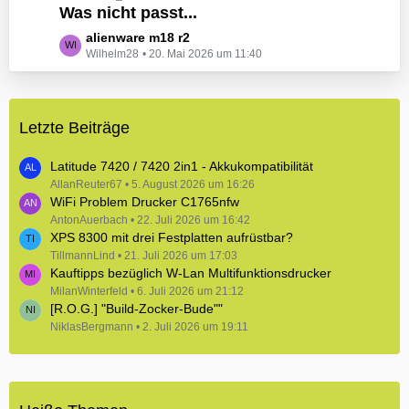
e
Was nicht passt...
t
B
z
L
alienware m18 r2
e
t
Wilhelm28
20. Mai 2026 um 11:40
e
i
e
t
t
B
z
r
e
t
ä
i
Letzte Beiträge
e
g
t
B
e
r
e
Latitude 7420 / 7420 2in1 - Akkukompatibilität
ä
i
AllanReuter67
5. August 2026 um 16:26
g
WiFi Problem Drucker C1765nfw
t
e
r
AntonAuerbach
22. Juli 2026 um 16:42
XPS 8300 mit drei Festplatten aufrüstbar?
ä
TillmannLind
g
21. Juli 2026 um 17:03
Kauftipps bezüglich W-Lan Multifunktionsdrucker
e
MilanWinterfeld
6. Juli 2026 um 21:12
[R.O.G.] "Build-Zocker-Bude""
NiklasBergmann
2. Juli 2026 um 19:11