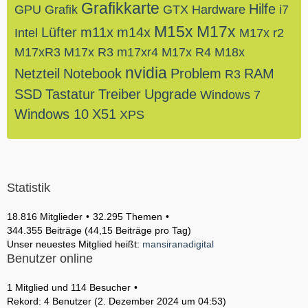
Grafikkarte
Hilfe
GPU
Grafik
GTX
Hardware
i7
M15x
M17x
Lüfter
m11x
m14x
Intel
M17x r2
M17xR3
M17x R3
m17xr4
M17x R4
M18x
nvidia
Netzteil
Notebook
Problem
RAM
R3
SSD
Tastatur
Treiber
Upgrade
Windows 7
Windows 10
X51
XPS
Statistik
18.816 Mitglieder
32.295 Themen
344.355 Beiträge (44,15 Beiträge pro Tag)
Unser neuestes Mitglied heißt:
mansiranadigital
Benutzer online
1 Mitglied und 114 Besucher
Rekord: 4 Benutzer (
2. Dezember 2024 um 04:53
)