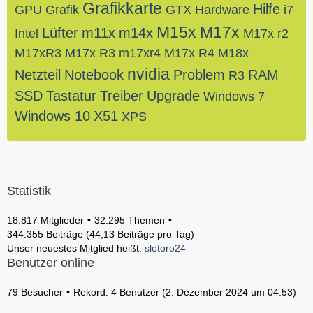
Grafikkarte
Hilfe
GPU
Grafik
GTX
Hardware
i7
M15x
M17x
Lüfter
m11x
m14x
Intel
M17x r2
M17xR3
M17x R3
m17xr4
M17x R4
M18x
nvidia
Netzteil
Notebook
Problem
RAM
R3
SSD
Tastatur
Treiber
Upgrade
Windows 7
Windows 10
X51
XPS
Statistik
18.817 Mitglieder
32.295 Themen
344.355 Beiträge (44,13 Beiträge pro Tag)
Unser neuestes Mitglied heißt:
slotoro24
Benutzer online
79 Besucher
Rekord: 4 Benutzer (
2. Dezember 2024 um 04:53
)