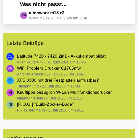
e
Was nicht passt...
t
B
z
L
alienware m18 r2
e
t
Wilhelm28
20. Mai 2026 um 11:40
e
i
e
t
t
B
z
r
e
t
ä
i
Letzte Beiträge
e
g
t
B
e
r
e
Latitude 7420 / 7420 2in1 - Akkukompatibilität
ä
i
AllanReuter67
5. August 2026 um 16:26
g
WiFi Problem Drucker C1765nfw
t
e
r
AntonAuerbach
22. Juli 2026 um 16:42
XPS 8300 mit drei Festplatten aufrüstbar?
ä
TillmannLind
g
21. Juli 2026 um 17:03
Kauftipps bezüglich W-Lan Multifunktionsdrucker
e
MilanWinterfeld
6. Juli 2026 um 21:12
[R.O.G.] "Build-Zocker-Bude""
NiklasBergmann
2. Juli 2026 um 19:11