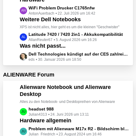
t
e
z
L
WiFi Problem Drucker C1765nfw
i
t
AntonAuerbach
22. Juli 2026 um 16:42
e
t
e
Weitere Dell Notebooks
t
r
B
z
XPS ist nicht alles, hier geht es um die kleinen "Geschwister"
ä
e
t
L
Latitude 7420 / 7420 2in1 - Akkukompatibilität
g
i
e
AllanReuter67
5. August 2026 um 16:26
e
e
t
B
Was nicht passt...
t
r
e
z
L
Dell Technologies kündigt auf der CES zahlreiche Alienware-Neuheiten an
ä
i
t
eds
30. Januar 2026 um 18:50
e
g
t
e
t
e
r
B
z
ALIENWARE Forum
ä
e
t
g
i
e
Alienware Notebook und Alienware
e
t
B
Desktop
r
e
ä
Alles zu den Notebook- und Desktopreihen von Alienware
i
g
t
L
headset 988
e
r
Julian4313
24. Juni 2026 um 13:11
e
Hardware allgemein
ä
t
g
z
L
Problem mit Alienware M17x R2 - Bildschirm bleibt schwarz beim Start
e
t
Julian_Friedrich
23. August 2024 um 16:46
e