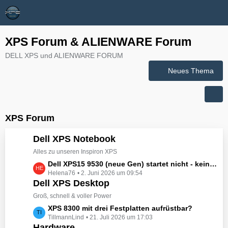
XPS Forum & ALIENWARE Forum
DELL XPS und ALIENWARE FORUM
Neues Thema
XPS Forum
Dell XPS Notebook
Alles zu unseren Inspiron XPS
L
Dell XPS15 9530 (neue Gen) startet nicht - kein booten, kein Licht - nichts tut sich - hat jemand eine Idee wie man ihn zum Leben erwecken könnte?
Helena76
2. Juni 2026 um 09:54
e
Dell XPS Desktop
t
z
Groß, schnell & voller Power
t
L
XPS 8300 mit drei Festplatten aufrüstbar?
e
TillmannLind
21. Juli 2026 um 17:03
e
B
Hardware