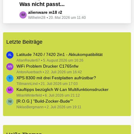
e
Was nicht passt...
t
B
z
L
alienware m18 r2
e
t
Wilhelm28
20. Mai 2026 um 11:40
e
i
e
t
t
B
z
r
e
t
ä
i
Letzte Beiträge
e
g
t
B
e
r
e
Latitude 7420 / 7420 2in1 - Akkukompatibilität
ä
i
AllanReuter67
5. August 2026 um 16:26
g
WiFi Problem Drucker C1765nfw
t
e
r
AntonAuerbach
22. Juli 2026 um 16:42
XPS 8300 mit drei Festplatten aufrüstbar?
ä
TillmannLind
g
21. Juli 2026 um 17:03
Kauftipps bezüglich W-Lan Multifunktionsdrucker
e
MilanWinterfeld
6. Juli 2026 um 21:12
[R.O.G.] "Build-Zocker-Bude""
NiklasBergmann
2. Juli 2026 um 19:11