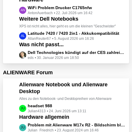
t
e
z
L
WiFi Problem Drucker C1765nfw
i
t
AntonAuerbach
22. Juli 2026 um 16:42
e
t
e
Weitere Dell Notebooks
t
r
B
z
XPS ist nicht alles, hier geht es um die kleinen "Geschwister"
ä
e
t
L
Latitude 7420 / 7420 2in1 - Akkukompatibilität
g
i
e
AllanReuter67
5. August 2026 um 16:26
e
e
t
B
Was nicht passt...
t
r
e
z
L
Dell Technologies kündigt auf der CES zahlreiche Alienware-Neuheiten an
ä
i
t
eds
30. Januar 2026 um 18:50
e
g
t
e
t
e
r
B
z
ALIENWARE Forum
ä
e
t
g
i
e
Alienware Notebook und Alienware
e
t
B
Desktop
r
e
ä
Alles zu den Notebook- und Desktopreihen von Alienware
i
g
t
L
headset 988
e
r
Julian4313
24. Juni 2026 um 13:11
e
Hardware allgemein
ä
t
g
z
L
Problem mit Alienware M17x R2 - Bildschirm bleibt schwarz beim Start
e
t
Julian_Friedrich
23. August 2024 um 16:46
e