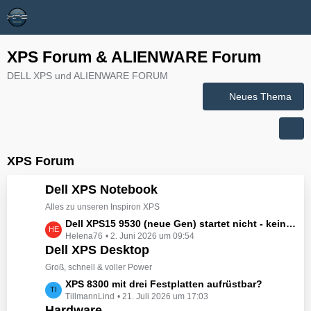
XPS Forum & ALIENWARE Forum
DELL XPS und ALIENWARE FORUM
Neues Thema
XPS Forum
Dell XPS Notebook
Alles zu unseren Inspiron XPS
L
Dell XPS15 9530 (neue Gen) startet nicht - kein booten, kein Licht - nichts tut sich - hat jemand eine Idee wie man ihn zum Leben erwecken könnte?
Helena76
2. Juni 2026 um 09:54
e
Dell XPS Desktop
t
z
Groß, schnell & voller Power
t
L
XPS 8300 mit drei Festplatten aufrüstbar?
e
TillmannLind
21. Juli 2026 um 17:03
e
B
Hardware