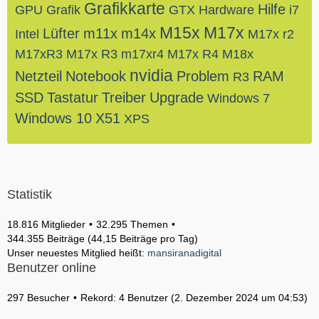
Grafikkarte
Hilfe
GPU
Grafik
GTX
Hardware
i7
M15x
M17x
Lüfter
m11x
m14x
Intel
M17x r2
M17xR3
M17x R3
m17xr4
M17x R4
M18x
nvidia
Netzteil
Notebook
Problem
RAM
R3
SSD
Tastatur
Treiber
Upgrade
Windows 7
Windows 10
X51
XPS
Statistik
18.816 Mitglieder
32.295 Themen
344.355 Beiträge (44,15 Beiträge pro Tag)
Unser neuestes Mitglied heißt:
mansiranadigital
Benutzer online
297 Besucher
Rekord: 4 Benutzer (
2. Dezember 2024 um 04:53
)