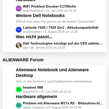
t
e
z
L
WiFi Problem Drucker C1765nfw
i
t
AntonAuerbach
22. Juli 2026 um 16:42
e
t
e
Weitere Dell Notebooks
t
r
B
z
XPS ist nicht alles, hier geht es um die kleinen "Geschwister"
ä
e
t
L
Latitude 7420 / 7420 2in1 - Akkukompatibilität
g
i
e
AllanReuter67
5. August 2026 um 16:26
e
e
t
B
Was nicht passt...
t
r
e
z
L
Dell Technologies kündigt auf der CES zahlreiche Alienware-Neuheiten an
ä
i
t
eds
30. Januar 2026 um 18:50
e
g
t
e
t
e
r
B
z
ALIENWARE Forum
ä
e
t
g
i
e
Alienware Notebook und Alienware
e
t
B
Desktop
r
e
ä
Alles zu den Notebook- und Desktopreihen von Alienware
i
g
t
L
headset 988
e
r
Julian4313
24. Juni 2026 um 13:11
e
Hardware allgemein
ä
t
g
z
L
Problem mit Alienware M17x R2 - Bildschirm bleibt schwarz beim Start
e
t
Julian_Friedrich
23. August 2024 um 16:46
e