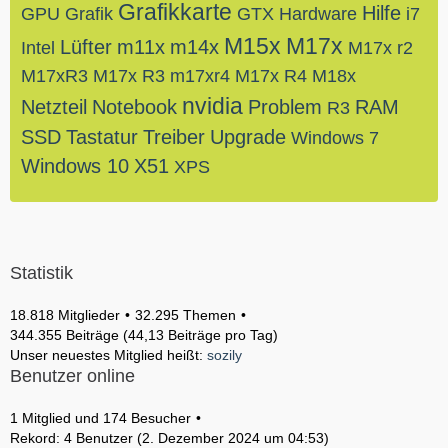
Grafikkarte
Hilfe
GPU
Grafik
GTX
Hardware
i7
M15x
M17x
Lüfter
m11x
m14x
Intel
M17x r2
M17xR3
M17x R3
m17xr4
M17x R4
M18x
nvidia
Netzteil
Notebook
Problem
RAM
R3
SSD
Tastatur
Treiber
Upgrade
Windows 7
Windows 10
X51
XPS
Statistik
18.818 Mitglieder
32.295 Themen
344.355 Beiträge (44,13 Beiträge pro Tag)
Unser neuestes Mitglied heißt:
sozily
Benutzer online
1 Mitglied und 174 Besucher
Rekord: 4 Benutzer (
2. Dezember 2024 um 04:53
)