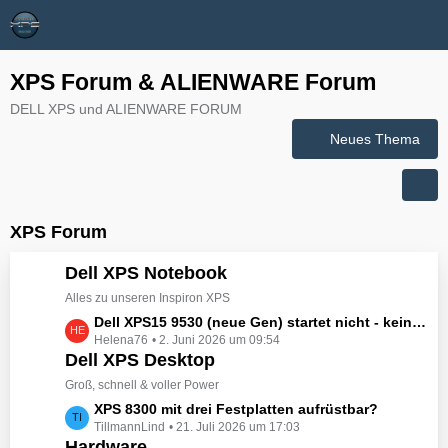
XPS Forum & ALIENWARE Forum
DELL XPS und ALIENWARE FORUM
Neues Thema
XPS Forum
Dell XPS Notebook
Alles zu unseren Inspiron XPS
L
Dell XPS15 9530 (neue Gen) startet nicht - kein booten, kein Licht - nichts tut sich - hat jemand eine Idee wie man ihn zum Leben erwecken könnte?
Helena76
2. Juni 2026 um 09:54
e
Dell XPS Desktop
t
z
Groß, schnell & voller Power
t
L
XPS 8300 mit drei Festplatten aufrüstbar?
e
TillmannLind
21. Juli 2026 um 17:03
e
B
Hardware