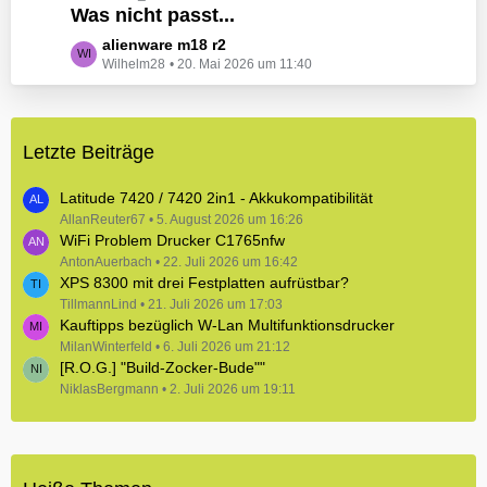
e
Was nicht passt...
t
B
z
L
alienware m18 r2
e
t
Wilhelm28
20. Mai 2026 um 11:40
e
i
e
t
t
B
z
r
e
t
ä
i
Letzte Beiträge
e
g
t
B
e
r
e
Latitude 7420 / 7420 2in1 - Akkukompatibilität
ä
i
AllanReuter67
5. August 2026 um 16:26
g
WiFi Problem Drucker C1765nfw
t
e
r
AntonAuerbach
22. Juli 2026 um 16:42
XPS 8300 mit drei Festplatten aufrüstbar?
ä
TillmannLind
g
21. Juli 2026 um 17:03
Kauftipps bezüglich W-Lan Multifunktionsdrucker
e
MilanWinterfeld
6. Juli 2026 um 21:12
[R.O.G.] "Build-Zocker-Bude""
NiklasBergmann
2. Juli 2026 um 19:11