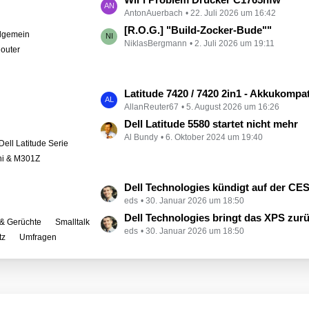
e
AntonAuerbach
22. Juli 2026 um 16:42
e
i
t
[R.O.G.] "Build-Zocker-Bude""
llgemein
t
NiklasBergmann
2. Juli 2026 um 19:11
z
outer
r
t
ä
e
g
B
L
Latitude 7420 / 7420 2in1 - Akkukompati
e
e
AllanReuter67
5. August 2026 um 16:26
e
i
t
Dell Latitude 5580 startet nicht mehr
t
Al Bundy
6. Oktober 2024 um 19:40
z
Dell Latitude Serie
r
t
ini & M301Z
ä
e
g
B
L
Dell Technologies kündigt auf der CES zahlreiche Alienware-
e
e
eds
30. Januar 2026 um 18:50
e
i
t
Dell Technologies bringt das XPS zur
& Gerüchte
Smalltalk
t
eds
30. Januar 2026 um 18:50
z
tz
Umfragen
r
t
ä
e
g
B
e
e
i