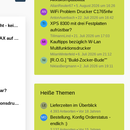
AllanReuter67
5. August 2026 um 16:26
WiFi Problem Drucker C1765nfw
AntonAuerbach
22. Juli 2026 um 16:42
XPS 8300 mit drei Festplatten
Leben erwecken könnte?
aufrüstbar?
TillmannLind
21. Juli 2026 um 17:03
Windows 11
Kauftipps bezüglich W-Lan
Multifunktionsdrucker
MilanWinterfeld
6. Juli 2026 um 21:12
[R.O.G.] "Build-Zocker-Bude""
NiklasBergmann
2. Juli 2026 um 19:11
bar?
Heiße Themen
sdrucker
Lieferzeiten im Überblick
4.393 Antworten
Vor 18 Jahren
Bestellung, Konfig Orderstatus -
endlich :)
2.137 Antworten
Vor 15 Jahren