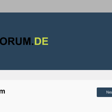
um
Ne