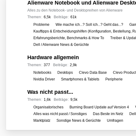
o
Alienware Notebook und Alienware Deskt
r
Alles zu den Notebook- und Desktopreihen von Alienware
e
Themen
6,5k
Beiträge
61k
n
U
Probleme
Wie mache ich...? Soll ich...? Geht das...?
Gam
n
Kauftipps & Entscheidungshilfen (Konfiguration, Bestellung, R
t
Erfahrungsberichte, Benchmarks & How To
Treiber & Upda
e
Dell / Alienware News & Gerüchte
r
Hardware allgemein
f
o
Themen
377
Beiträge
2,9k
r
U
Notebooks
Desktops
Clevo Data Base
Clevo Produc
e
n
Nvidia Driver
Smartphones & Tablets
Peripherie
n
t
Was nicht passt...
e
r
Themen
1,6k
Beiträge
9,5k
f
U
Organisatorisches
Burning Board Update auf Version 4
o
n
Alles was nicht passt / Sonstiges
Das Beste im Netz
Del
r
t
Marktplatz
Sonstige News & Gerüchte
Umfragen
e
e
n
r