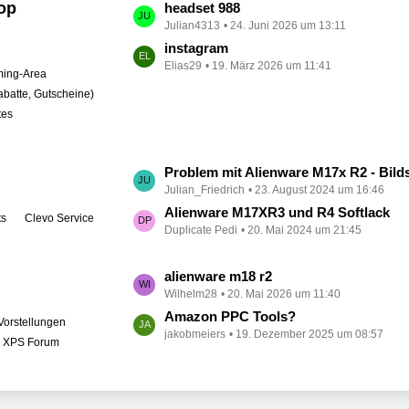
op
L
headset 988
t
Julian4313
24. Juni 2026 um 13:11
e
r
t
instagram
ä
Elias29
19. März 2026 um 11:41
z
ing-Area
g
t
abatte, Gutscheine)
e
e
tes
B
e
i
L
Problem mit Alienware M17x R2 - Bildschirm bleibt schwarz
t
Julian_Friedrich
23. August 2024 um 16:46
e
r
t
Alienware M17XR3 und R4 Softlack
ts
Clevo Service
ä
Duplicate Pedi
20. Mai 2024 um 21:45
z
g
t
e
e
L
alienware m18 r2
B
Wilhelm28
20. Mai 2026 um 11:40
e
e
t
Amazon PPC Tools?
Vorstellungen
i
jakobmeiers
19. Dezember 2025 um 08:57
z
l XPS Forum
t
t
r
e
ä
B