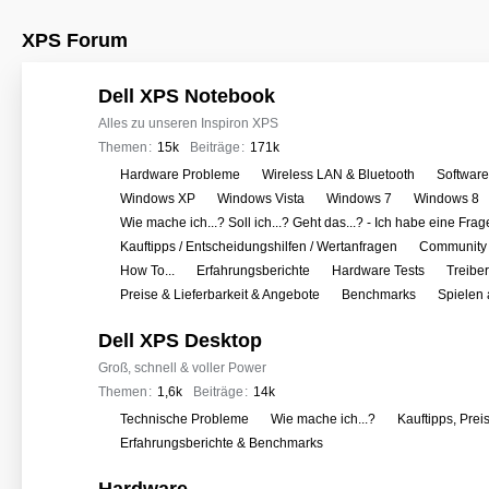
XPS Forum
Dell XPS Notebook
Alles zu unseren Inspiron XPS
Themen
15k
Beiträge
171k
U
Hardware Probleme
Wireless LAN & Bluetooth
Softwar
n
Windows XP
Windows Vista
Windows 7
Windows 8
t
Wie mache ich...? Soll ich...? Geht das...? - Ich habe eine Frag
e
Kauftipps / Entscheidungshilfen / Wertanfragen
Community 
r
How To...
Erfahrungsberichte
Hardware Tests
Treibe
f
Preise & Lieferbarkeit & Angebote
Benchmarks
Spielen
o
Dell XPS Desktop
r
e
Groß, schnell & voller Power
n
Themen
1,6k
Beiträge
14k
U
Technische Probleme
Wie mache ich...?
Kauftipps, Prei
n
Erfahrungsberichte & Benchmarks
t