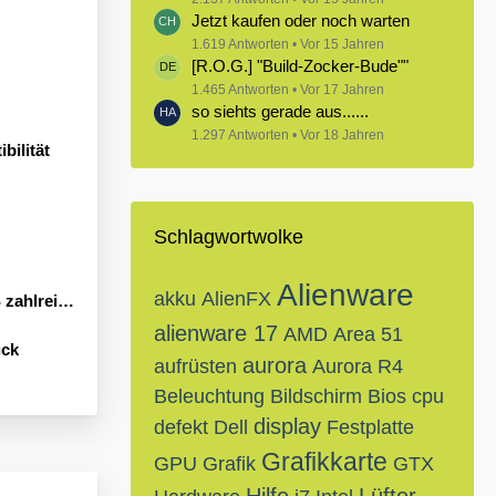
Jetzt kaufen oder noch warten
1.619 Antworten
Vor 15 Jahren
[R.O.G.] "Build-Zocker-Bude""
1.465 Antworten
Vor 17 Jahren
so siehts gerade aus......
1.297 Antworten
Vor 18 Jahren
bilität
Schlagwortwolke
Alienware
akku
AlienFX
Neuheiten an
alienware 17
AMD
Area 51
ück
aurora
aufrüsten
Aurora R4
Beleuchtung
Bildschirm
Bios
cpu
display
defekt
Dell
Festplatte
Grafikkarte
GPU
Grafik
GTX