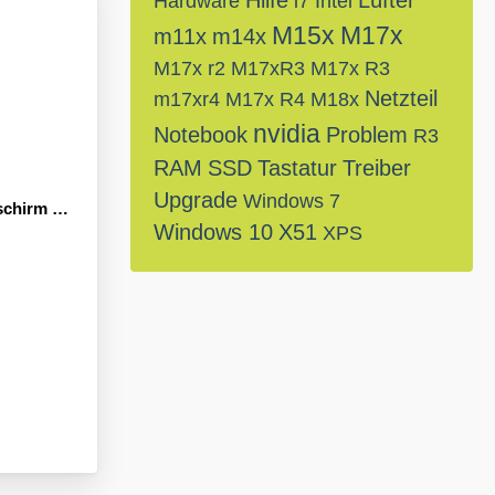
Hilfe
Lüfter
Hardware
i7
Intel
M15x
M17x
m11x
m14x
M17x r2
M17xR3
M17x R3
Netzteil
m17xr4
M17x R4
M18x
nvidia
Notebook
Problem
R3
RAM
SSD
Tastatur
Treiber
Upgrade
Windows 7
 beim Start
Windows 10
X51
XPS