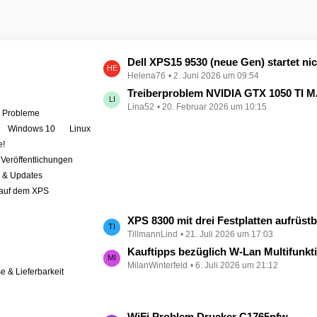
L
Dell XPS15 9530 (neue Gen) startet nicht - kein booten, kein Licht - nichts tut sich - hat jemand eine Idee wie man ihn zum 
Helena76
2. Juni 2026 um 09:54
e
t
Treiberproblem NVIDIA GTX 1050 TI MAX auf XPS 9570 
Lina52
20. Februar 2026 um 10:15
z
e Probleme
t
Windows 10
Linux
e
e!
B
Veröffentlichungen
e
r & Updates
i
 auf dem XPS
t
r
L
XPS 8300 mit drei Festplatten aufrüst
ä
TillmannLind
21. Juli 2026 um 17:03
e
g
t
Kauftipps bezüglich W-Lan Multifunktion
e
MilanWinterfeld
6. Juli 2026 um 21:12
z
se & Lieferbarkeit
t
e
B
L
WiFi Problem Drucker C1765nfw