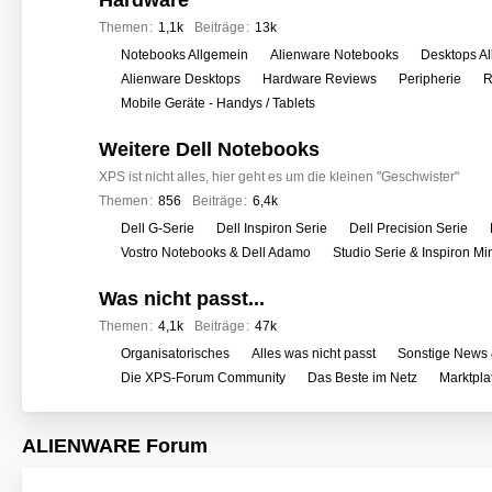
Hardware
e
r
Themen
1,1k
Beiträge
13k
f
U
Notebooks Allgemein
Alienware Notebooks
Desktops A
o
n
Alienware Desktops
Hardware Reviews
Peripherie
R
r
t
Mobile Geräte - Handys / Tablets
e
e
n
Weitere Dell Notebooks
r
f
XPS ist nicht alles, hier geht es um die kleinen "Geschwister"
o
Themen
856
Beiträge
6,4k
r
U
Dell G-Serie
Dell Inspiron Serie
Dell Precision Serie
e
n
Vostro Notebooks & Dell Adamo
Studio Serie & Inspiron M
n
t
Was nicht passt...
e
r
Themen
4,1k
Beiträge
47k
f
U
Organisatorisches
Alles was nicht passt
Sonstige News 
o
n
Die XPS-Forum Community
Das Beste im Netz
Marktpla
r
t
e
e
ALIENWARE Forum
n
r
f