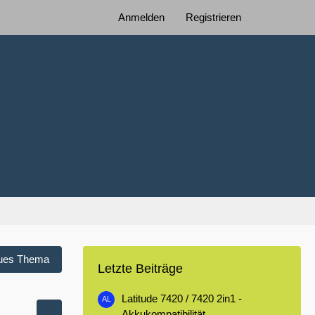
Anmelden
Registrieren
ues Thema
Letzte Beiträge
Latitude 7420 / 7420 2in1 -
Akkukompatibilität