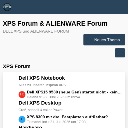
XPS Forum & ALIENWARE Forum
DELL XPS und ALIENWARE FORUM
Neues Thema
XPS Forum
Dell XPS Notebook
Alles zu unseren Inspiron XPS
L
Dell XPS15 9530 (neue Gen) startet nicht - kein booten, kein Licht - nichts tut sich - hat jemand eine Idee wie man ihn zum Leben erwecken könnte?
Helena76
2. Juni 2026 um 09:54
e
Dell XPS Desktop
t
z
Groß, schnell & voller Power
t
L
XPS 8300 mit drei Festplatten aufrüstbar?
e
TillmannLind
21. Juli 2026 um 17:03
e
B
Hardware