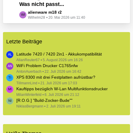
e
Was nicht passt...
t
B
z
L
alienware m18 r2
e
t
Wilhelm28
20. Mai 2026 um 11:40
e
i
e
t
t
B
z
r
e
t
ä
i
Letzte Beiträge
e
g
t
B
e
r
e
Latitude 7420 / 7420 2in1 - Akkukompatibilität
ä
i
AllanReuter67
5. August 2026 um 16:26
g
WiFi Problem Drucker C1765nfw
t
e
r
AntonAuerbach
22. Juli 2026 um 16:42
XPS 8300 mit drei Festplatten aufrüstbar?
ä
TillmannLind
g
21. Juli 2026 um 17:03
Kauftipps bezüglich W-Lan Multifunktionsdrucker
e
MilanWinterfeld
6. Juli 2026 um 21:12
[R.O.G.] "Build-Zocker-Bude""
NiklasBergmann
2. Juli 2026 um 19:11