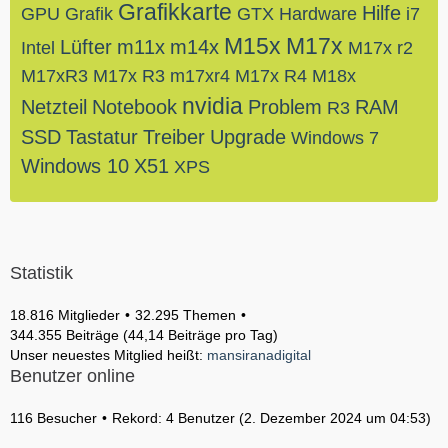
Grafikkarte
Hilfe
GPU
Grafik
GTX
Hardware
i7
M15x
M17x
Lüfter
m11x
m14x
Intel
M17x r2
M17xR3
M17x R3
m17xr4
M17x R4
M18x
nvidia
Netzteil
Notebook
Problem
RAM
R3
SSD
Tastatur
Treiber
Upgrade
Windows 7
Windows 10
X51
XPS
Statistik
18.816 Mitglieder
32.295 Themen
344.355 Beiträge (44,14 Beiträge pro Tag)
Unser neuestes Mitglied heißt:
mansiranadigital
Benutzer online
116 Besucher
Rekord: 4 Benutzer (
2. Dezember 2024 um 04:53
)