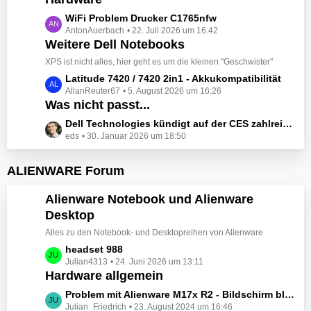
t
e
z
L
WiFi Problem Drucker C1765nfw
i
t
AntonAuerbach
22. Juli 2026 um 16:42
e
t
e
Weitere Dell Notebooks
t
r
B
z
XPS ist nicht alles, hier geht es um die kleinen "Geschwister"
ä
e
t
L
Latitude 7420 / 7420 2in1 - Akkukompatibilität
g
i
e
AllanReuter67
5. August 2026 um 16:26
e
e
t
B
Was nicht passt...
t
r
e
z
L
Dell Technologies kündigt auf der CES zahlreiche Alienware-Neuheiten an
ä
i
t
eds
30. Januar 2026 um 18:50
e
g
t
e
t
e
r
B
z
ALIENWARE Forum
ä
e
t
g
i
e
Alienware Notebook und Alienware
e
t
B
Desktop
r
e
ä
Alles zu den Notebook- und Desktopreihen von Alienware
i
g
t
L
headset 988
e
r
Julian4313
24. Juni 2026 um 13:11
e
Hardware allgemein
ä
t
g
z
L
Problem mit Alienware M17x R2 - Bildschirm bleibt schwarz beim Start
e
t
Julian_Friedrich
23. August 2024 um 16:46
e