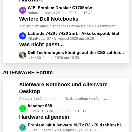
t
e
z
L
WiFi Problem Drucker C1765nfw
i
t
AntonAuerbach
22. Juli 2026 um 16:42
e
t
e
Weitere Dell Notebooks
t
r
B
z
XPS ist nicht alles, hier geht es um die kleinen "Geschwister"
ä
e
t
L
Latitude 7420 / 7420 2in1 - Akkukompatibilität
g
i
e
AllanReuter67
5. August 2026 um 16:26
e
e
t
B
Was nicht passt...
t
r
e
z
L
Dell Technologies kündigt auf der CES zahlreiche Alienware-Neuheiten an
ä
i
t
eds
30. Januar 2026 um 18:50
e
g
t
e
t
e
r
B
z
ALIENWARE Forum
ä
e
t
g
i
e
Alienware Notebook und Alienware
e
t
B
Desktop
r
e
ä
Alles zu den Notebook- und Desktopreihen von Alienware
i
g
t
L
headset 988
e
r
Julian4313
24. Juni 2026 um 13:11
e
Hardware allgemein
ä
t
g
z
L
Problem mit Alienware M17x R2 - Bildschirm bleibt schwarz beim Start
e
t
Julian_Friedrich
23. August 2024 um 16:46
e