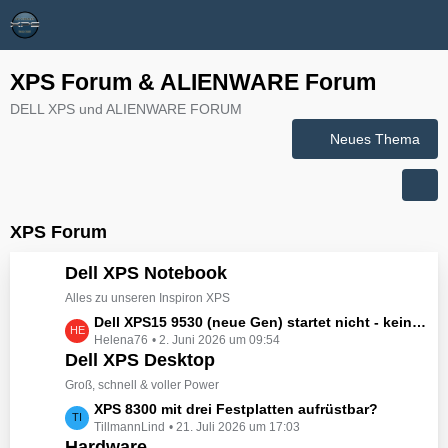
XPS Forum & ALIENWARE Forum
DELL XPS und ALIENWARE FORUM
Neues Thema
XPS Forum
Dell XPS Notebook
Alles zu unseren Inspiron XPS
L
Dell XPS15 9530 (neue Gen) startet nicht - kein booten, kein Licht - nichts tut sich - hat jemand eine Idee wie man ihn zum Leben erwecken könnte?
Helena76
2. Juni 2026 um 09:54
e
Dell XPS Desktop
t
z
Groß, schnell & voller Power
t
L
XPS 8300 mit drei Festplatten aufrüstbar?
e
TillmannLind
21. Juli 2026 um 17:03
e
B
Hardware