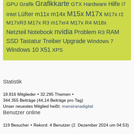
Grafikkarte
Hilfe
GPU
Grafik
GTX
Hardware
i7
M15x
M17x
Lüfter
m11x
m14x
Intel
M17x r2
M17xR3
M17x R3
m17xr4
M17x R4
M18x
nvidia
Netzteil
Notebook
Problem
RAM
R3
SSD
Tastatur
Treiber
Upgrade
Windows 7
Windows 10
X51
XPS
Statistik
18.816 Mitglieder
32.295 Themen
344.355 Beiträge (44,14 Beiträge pro Tag)
Unser neuestes Mitglied heißt:
mansiranadigital
Benutzer online
119 Besucher
Rekord: 4 Benutzer (
2. Dezember 2024 um 04:53
)