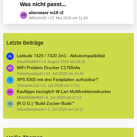
e
Was nicht passt...
t
B
z
L
alienware m18 r2
e
t
Wilhelm28
20. Mai 2026 um 11:40
e
i
e
t
t
B
z
r
e
t
ä
i
Letzte Beiträge
e
g
t
B
e
r
e
Latitude 7420 / 7420 2in1 - Akkukompatibilität
ä
i
AllanReuter67
5. August 2026 um 16:26
g
WiFi Problem Drucker C1765nfw
t
e
r
AntonAuerbach
22. Juli 2026 um 16:42
XPS 8300 mit drei Festplatten aufrüstbar?
ä
TillmannLind
g
21. Juli 2026 um 17:03
Kauftipps bezüglich W-Lan Multifunktionsdrucker
e
MilanWinterfeld
6. Juli 2026 um 21:12
[R.O.G.] "Build-Zocker-Bude""
NiklasBergmann
2. Juli 2026 um 19:11