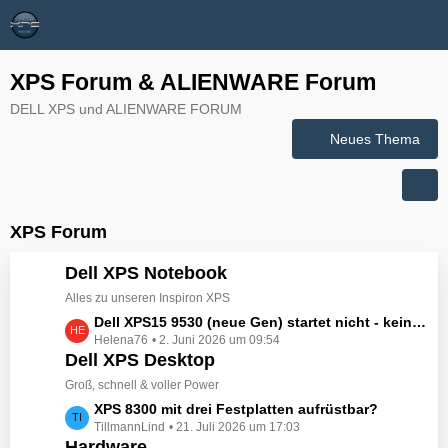
XPS Forum & ALIENWARE Forum
DELL XPS und ALIENWARE FORUM
Neues Thema
XPS Forum
Dell XPS Notebook
Alles zu unseren Inspiron XPS
L
Dell XPS15 9530 (neue Gen) startet nicht - kein booten, kein Licht - nichts tut sich - hat jemand eine Idee wie man ihn zum Leben erwecken könnte?
Helena76
2. Juni 2026 um 09:54
e
Dell XPS Desktop
t
z
Groß, schnell & voller Power
t
L
XPS 8300 mit drei Festplatten aufrüstbar?
e
TillmannLind
21. Juli 2026 um 17:03
e
B
Hardware