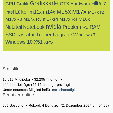
Grafikkarte
Hilfe
GPU
Grafik
GTX
Hardware
i7
M15x
M17x
Lüfter
m11x
m14x
Intel
M17x r2
M17xR3
M17x R3
m17xr4
M17x R4
M18x
nvidia
Netzteil
Notebook
Problem
RAM
R3
SSD
Tastatur
Treiber
Upgrade
Windows 7
Windows 10
X51
XPS
Statistik
18.816 Mitglieder
32.295 Themen
344.355 Beiträge (44,14 Beiträge pro Tag)
Unser neuestes Mitglied heißt:
mansiranadigital
Benutzer online
386 Besucher
Rekord: 4 Benutzer (
2. Dezember 2024 um 04:53
)