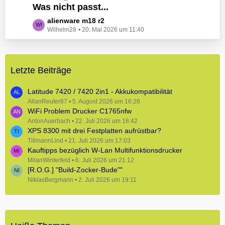
e
Was nicht passt...
t
B
z
L
alienware m18 r2
e
t
Wilhelm28
20. Mai 2026 um 11:40
e
i
e
t
t
B
z
r
e
t
ä
i
Letzte Beiträge
e
g
t
B
e
r
e
Latitude 7420 / 7420 2in1 - Akkukompatibilität
ä
i
AllanReuter67
5. August 2026 um 16:26
g
WiFi Problem Drucker C1765nfw
t
e
r
AntonAuerbach
22. Juli 2026 um 16:42
XPS 8300 mit drei Festplatten aufrüstbar?
ä
TillmannLind
g
21. Juli 2026 um 17:03
Kauftipps bezüglich W-Lan Multifunktionsdrucker
e
MilanWinterfeld
6. Juli 2026 um 21:12
[R.O.G.] "Build-Zocker-Bude""
NiklasBergmann
2. Juli 2026 um 19:11