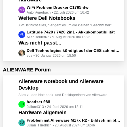
t
e
z
L
WiFi Problem Drucker C1765nfw
i
t
AntonAuerbach
22. Juli 2026 um 16:42
e
t
e
Weitere Dell Notebooks
t
r
B
z
XPS ist nicht alles, hier geht es um die kleinen "Geschwister"
ä
e
t
L
Latitude 7420 / 7420 2in1 - Akkukompatibilität
g
i
e
AllanReuter67
5. August 2026 um 16:26
e
e
t
B
Was nicht passt...
t
r
e
z
L
Dell Technologies kündigt auf der CES zahlreiche Alienware-Neuheiten an
ä
i
t
eds
30. Januar 2026 um 18:50
e
g
t
e
t
e
r
B
z
ALIENWARE Forum
ä
e
t
g
i
e
Alienware Notebook und Alienware
e
t
B
Desktop
r
e
ä
Alles zu den Notebook- und Desktopreihen von Alienware
i
g
t
L
headset 988
e
r
Julian4313
24. Juni 2026 um 13:11
e
Hardware allgemein
ä
t
g
z
L
Problem mit Alienware M17x R2 - Bildschirm bleibt schwarz beim Start
e
t
Julian_Friedrich
23. August 2024 um 16:46
e