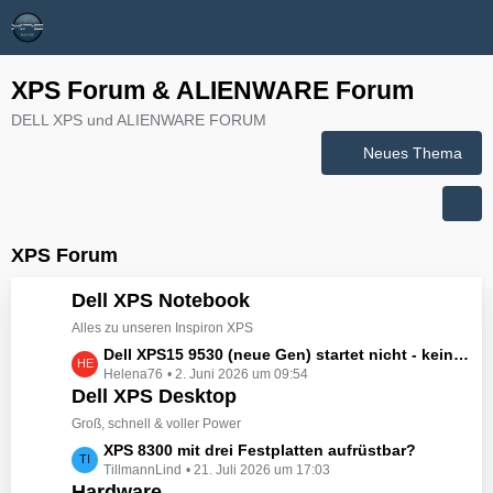
XPS Forum & ALIENWARE Forum
DELL XPS und ALIENWARE FORUM
Neues Thema
XPS Forum
Dell XPS Notebook
Alles zu unseren Inspiron XPS
L
Dell XPS15 9530 (neue Gen) startet nicht - kein booten, kein Licht - nichts tut sich - hat jemand eine Idee wie man ihn zum Leben erwecken könnte?
Helena76
2. Juni 2026 um 09:54
e
Dell XPS Desktop
t
z
Groß, schnell & voller Power
t
L
XPS 8300 mit drei Festplatten aufrüstbar?
e
TillmannLind
21. Juli 2026 um 17:03
e
B
Hardware