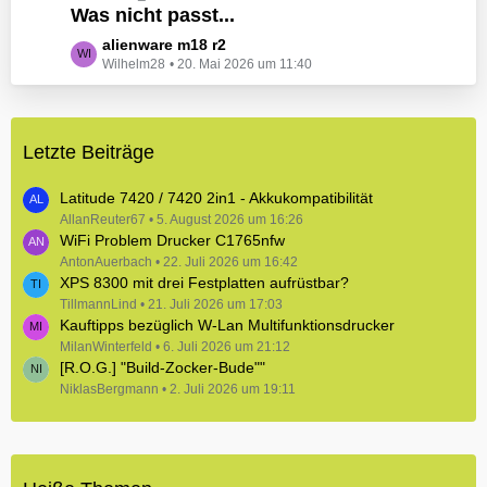
e
Was nicht passt...
t
B
z
L
alienware m18 r2
e
t
Wilhelm28
20. Mai 2026 um 11:40
e
i
e
t
t
B
z
r
e
t
ä
i
Letzte Beiträge
e
g
t
B
e
r
e
Latitude 7420 / 7420 2in1 - Akkukompatibilität
ä
i
AllanReuter67
5. August 2026 um 16:26
g
WiFi Problem Drucker C1765nfw
t
e
r
AntonAuerbach
22. Juli 2026 um 16:42
XPS 8300 mit drei Festplatten aufrüstbar?
ä
TillmannLind
g
21. Juli 2026 um 17:03
Kauftipps bezüglich W-Lan Multifunktionsdrucker
e
MilanWinterfeld
6. Juli 2026 um 21:12
[R.O.G.] "Build-Zocker-Bude""
NiklasBergmann
2. Juli 2026 um 19:11