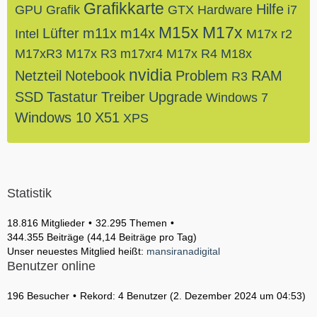
Grafikkarte
Hilfe
GPU
Grafik
GTX
Hardware
i7
M15x
M17x
Lüfter
m11x
m14x
Intel
M17x r2
M17xR3
M17x R3
m17xr4
M17x R4
M18x
nvidia
Netzteil
Notebook
Problem
RAM
R3
SSD
Tastatur
Treiber
Upgrade
Windows 7
Windows 10
X51
XPS
Statistik
18.816 Mitglieder
32.295 Themen
344.355 Beiträge (44,14 Beiträge pro Tag)
Unser neuestes Mitglied heißt:
mansiranadigital
Benutzer online
196 Besucher
Rekord: 4 Benutzer (
2. Dezember 2024 um 04:53
)