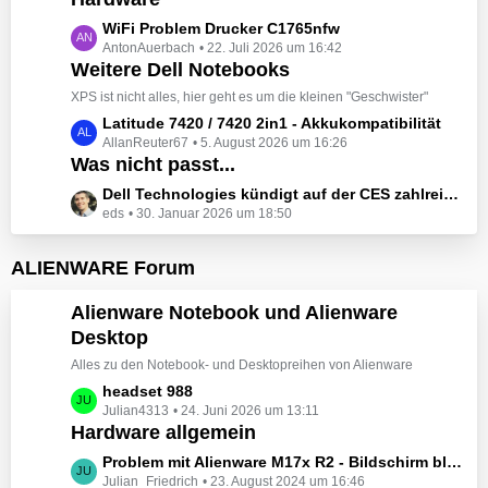
t
e
z
L
WiFi Problem Drucker C1765nfw
i
t
AntonAuerbach
22. Juli 2026 um 16:42
e
t
e
Weitere Dell Notebooks
t
r
B
z
XPS ist nicht alles, hier geht es um die kleinen "Geschwister"
ä
e
t
L
Latitude 7420 / 7420 2in1 - Akkukompatibilität
g
i
e
AllanReuter67
5. August 2026 um 16:26
e
e
t
B
Was nicht passt...
t
r
e
z
L
Dell Technologies kündigt auf der CES zahlreiche Alienware-Neuheiten an
ä
i
t
eds
30. Januar 2026 um 18:50
e
g
t
e
t
e
r
B
z
ALIENWARE Forum
ä
e
t
g
i
e
Alienware Notebook und Alienware
e
t
B
Desktop
r
e
ä
Alles zu den Notebook- und Desktopreihen von Alienware
i
g
t
L
headset 988
e
r
Julian4313
24. Juni 2026 um 13:11
e
Hardware allgemein
ä
t
g
z
L
Problem mit Alienware M17x R2 - Bildschirm bleibt schwarz beim Start
e
t
Julian_Friedrich
23. August 2024 um 16:46
e