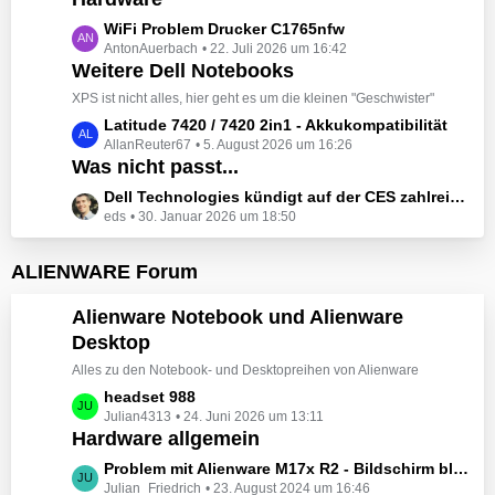
t
e
z
L
WiFi Problem Drucker C1765nfw
i
t
AntonAuerbach
22. Juli 2026 um 16:42
e
t
e
Weitere Dell Notebooks
t
r
B
z
XPS ist nicht alles, hier geht es um die kleinen "Geschwister"
ä
e
t
L
Latitude 7420 / 7420 2in1 - Akkukompatibilität
g
i
e
AllanReuter67
5. August 2026 um 16:26
e
e
t
B
Was nicht passt...
t
r
e
z
L
Dell Technologies kündigt auf der CES zahlreiche Alienware-Neuheiten an
ä
i
t
eds
30. Januar 2026 um 18:50
e
g
t
e
t
e
r
B
z
ALIENWARE Forum
ä
e
t
g
i
e
Alienware Notebook und Alienware
e
t
B
Desktop
r
e
ä
Alles zu den Notebook- und Desktopreihen von Alienware
i
g
t
L
headset 988
e
r
Julian4313
24. Juni 2026 um 13:11
e
Hardware allgemein
ä
t
g
z
L
Problem mit Alienware M17x R2 - Bildschirm bleibt schwarz beim Start
e
t
Julian_Friedrich
23. August 2024 um 16:46
e