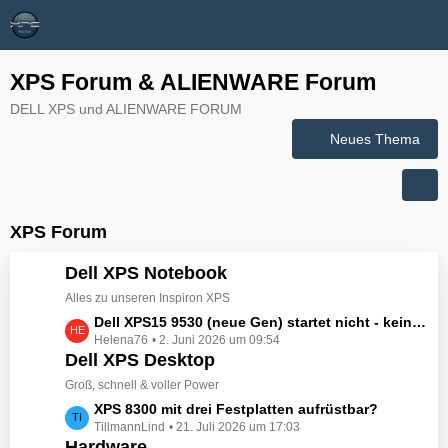
XPS Forum & ALIENWARE Forum
DELL XPS und ALIENWARE FORUM
Neues Thema
XPS Forum
Dell XPS Notebook
Alles zu unseren Inspiron XPS
L
Dell XPS15 9530 (neue Gen) startet nicht - kein booten, kein Licht - nichts tut sich - hat jemand eine Idee wie man ihn zum Leben erwecken könnte?
Helena76
2. Juni 2026 um 09:54
e
Dell XPS Desktop
t
z
Groß, schnell & voller Power
t
L
XPS 8300 mit drei Festplatten aufrüstbar?
e
TillmannLind
21. Juli 2026 um 17:03
e
B
Hardware