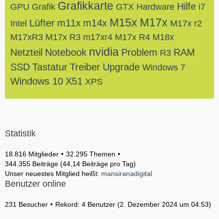
Grafikkarte
Hilfe
GPU
Grafik
GTX
Hardware
i7
M15x
M17x
Lüfter
m11x
m14x
Intel
M17x r2
M17xR3
M17x R3
m17xr4
M17x R4
M18x
nvidia
Netzteil
Notebook
Problem
RAM
R3
SSD
Tastatur
Treiber
Upgrade
Windows 7
Windows 10
X51
XPS
Statistik
18.816 Mitglieder
32.295 Themen
344.355 Beiträge (44,14 Beiträge pro Tag)
Unser neuestes Mitglied heißt:
mansiranadigital
Benutzer online
231 Besucher
Rekord: 4 Benutzer (
2. Dezember 2024 um 04:53
)