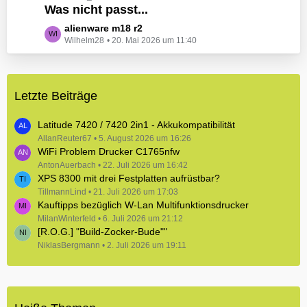
e
Was nicht passt...
t
B
z
L
alienware m18 r2
e
t
Wilhelm28
20. Mai 2026 um 11:40
e
i
e
t
t
B
z
r
e
t
ä
i
Letzte Beiträge
e
g
t
B
e
r
e
Latitude 7420 / 7420 2in1 - Akkukompatibilität
ä
i
AllanReuter67
5. August 2026 um 16:26
g
WiFi Problem Drucker C1765nfw
t
e
r
AntonAuerbach
22. Juli 2026 um 16:42
XPS 8300 mit drei Festplatten aufrüstbar?
ä
TillmannLind
g
21. Juli 2026 um 17:03
Kauftipps bezüglich W-Lan Multifunktionsdrucker
e
MilanWinterfeld
6. Juli 2026 um 21:12
[R.O.G.] "Build-Zocker-Bude""
NiklasBergmann
2. Juli 2026 um 19:11