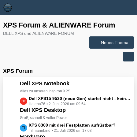
XPS Forum & ALIENWARE Forum
DELL XPS und ALIENWARE FORUM
Neues Thema
XPS Forum
Dell XPS Notebook
Alles zu unseren Inspiron XPS
L
Dell XPS15 9530 (neue Gen) startet nicht - kein booten, kein Licht - nichts tut sich - hat jemand eine Idee wie man ihn zum Leben erwecken könnte?
Helena76
2. Juni 2026 um 09:54
e
Dell XPS Desktop
t
z
Groß, schnell & voller Power
t
L
XPS 8300 mit drei Festplatten aufrüstbar?
e
TillmannLind
21. Juli 2026 um 17:03
e
B
Hardware