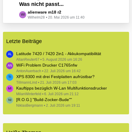
e
Was nicht passt...
t
B
z
L
alienware m18 r2
e
t
Wilhelm28
20. Mai 2026 um 11:40
e
i
e
t
t
B
z
r
e
t
ä
i
Letzte Beiträge
e
g
t
B
e
r
e
Latitude 7420 / 7420 2in1 - Akkukompatibilität
ä
i
AllanReuter67
5. August 2026 um 16:26
g
WiFi Problem Drucker C1765nfw
t
e
r
AntonAuerbach
22. Juli 2026 um 16:42
XPS 8300 mit drei Festplatten aufrüstbar?
ä
TillmannLind
g
21. Juli 2026 um 17:03
Kauftipps bezüglich W-Lan Multifunktionsdrucker
e
MilanWinterfeld
6. Juli 2026 um 21:12
[R.O.G.] "Build-Zocker-Bude""
NiklasBergmann
2. Juli 2026 um 19:11