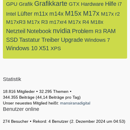
Grafikkarte
Hilfe
GPU
Grafik
GTX
Hardware
i7
M15x
M17x
Lüfter
m11x
m14x
Intel
M17x r2
M17xR3
M17x R3
m17xr4
M17x R4
M18x
nvidia
Netzteil
Notebook
Problem
RAM
R3
SSD
Tastatur
Treiber
Upgrade
Windows 7
Windows 10
X51
XPS
Statistik
18.816 Mitglieder
32.295 Themen
344.355 Beiträge (44,14 Beiträge pro Tag)
Unser neuestes Mitglied heißt:
mansiranadigital
Benutzer online
274 Besucher
Rekord: 4 Benutzer (
2. Dezember 2024 um 04:53
)