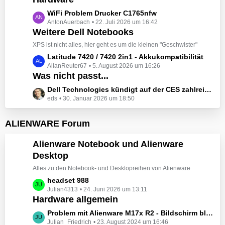
t
e
z
L
WiFi Problem Drucker C1765nfw
i
t
AntonAuerbach
22. Juli 2026 um 16:42
e
t
e
Weitere Dell Notebooks
t
r
B
z
XPS ist nicht alles, hier geht es um die kleinen "Geschwister"
ä
e
t
L
Latitude 7420 / 7420 2in1 - Akkukompatibilität
g
i
e
AllanReuter67
5. August 2026 um 16:26
e
e
t
B
Was nicht passt...
t
r
e
z
L
Dell Technologies kündigt auf der CES zahlreiche Alienware-Neuheiten an
ä
i
t
eds
30. Januar 2026 um 18:50
e
g
t
e
t
e
r
B
z
ALIENWARE Forum
ä
e
t
g
i
e
Alienware Notebook und Alienware
e
t
B
Desktop
r
e
ä
Alles zu den Notebook- und Desktopreihen von Alienware
i
g
t
L
headset 988
e
r
Julian4313
24. Juni 2026 um 13:11
e
Hardware allgemein
ä
t
g
z
L
Problem mit Alienware M17x R2 - Bildschirm bleibt schwarz beim Start
e
t
Julian_Friedrich
23. August 2024 um 16:46
e