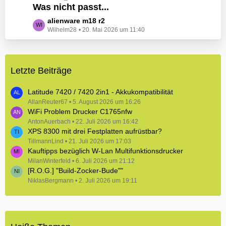
e
Was nicht passt...
t
B
z
L
alienware m18 r2
e
t
Wilhelm28
20. Mai 2026 um 11:40
e
i
e
t
t
B
z
r
e
t
ä
i
Letzte Beiträge
e
g
t
B
e
r
e
Latitude 7420 / 7420 2in1 - Akkukompatibilität
ä
i
AllanReuter67
5. August 2026 um 16:26
g
WiFi Problem Drucker C1765nfw
t
e
r
AntonAuerbach
22. Juli 2026 um 16:42
XPS 8300 mit drei Festplatten aufrüstbar?
ä
TillmannLind
g
21. Juli 2026 um 17:03
Kauftipps bezüglich W-Lan Multifunktionsdrucker
e
MilanWinterfeld
6. Juli 2026 um 21:12
[R.O.G.] "Build-Zocker-Bude""
NiklasBergmann
2. Juli 2026 um 19:11