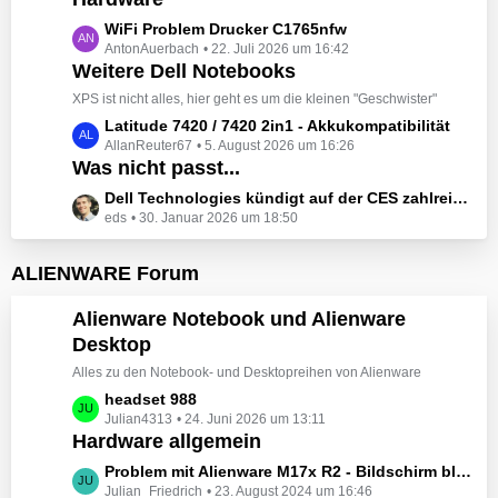
t
e
z
L
WiFi Problem Drucker C1765nfw
i
t
AntonAuerbach
22. Juli 2026 um 16:42
e
t
e
Weitere Dell Notebooks
t
r
B
z
XPS ist nicht alles, hier geht es um die kleinen "Geschwister"
ä
e
t
L
Latitude 7420 / 7420 2in1 - Akkukompatibilität
g
i
e
AllanReuter67
5. August 2026 um 16:26
e
e
t
B
Was nicht passt...
t
r
e
z
L
Dell Technologies kündigt auf der CES zahlreiche Alienware-Neuheiten an
ä
i
t
eds
30. Januar 2026 um 18:50
e
g
t
e
t
e
r
B
z
ALIENWARE Forum
ä
e
t
g
i
e
Alienware Notebook und Alienware
e
t
B
Desktop
r
e
ä
Alles zu den Notebook- und Desktopreihen von Alienware
i
g
t
L
headset 988
e
r
Julian4313
24. Juni 2026 um 13:11
e
Hardware allgemein
ä
t
g
z
L
Problem mit Alienware M17x R2 - Bildschirm bleibt schwarz beim Start
e
t
Julian_Friedrich
23. August 2024 um 16:46
e