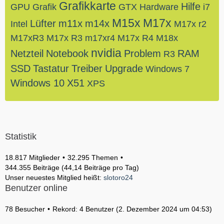
Grafikkarte
Hilfe
GPU
Grafik
GTX
Hardware
i7
M15x
M17x
Lüfter
m11x
m14x
Intel
M17x r2
M17xR3
M17x R3
m17xr4
M17x R4
M18x
nvidia
Netzteil
Notebook
Problem
RAM
R3
SSD
Tastatur
Treiber
Upgrade
Windows 7
Windows 10
X51
XPS
Statistik
18.817 Mitglieder
32.295 Themen
344.355 Beiträge (44,14 Beiträge pro Tag)
Unser neuestes Mitglied heißt:
slotoro24
Benutzer online
78 Besucher
Rekord: 4 Benutzer (
2. Dezember 2024 um 04:53
)