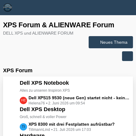
XPS Forum & ALIENWARE Forum
DELL XPS und ALIENWARE FORUM
Neues Thema
XPS Forum
Dell XPS Notebook
Alles zu unseren Inspiron XPS
L
Dell XPS15 9530 (neue Gen) startet nicht - kein booten, kein Licht - nichts tut sich - hat jemand eine Idee wie man ihn zum Leben erwecken könnte?
Helena76
2. Juni 2026 um 09:54
e
Dell XPS Desktop
t
z
Groß, schnell & voller Power
t
L
XPS 8300 mit drei Festplatten aufrüstbar?
e
TillmannLind
21. Juli 2026 um 17:03
e
B
Hardware