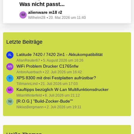
e
Was nicht passt...
t
B
z
L
alienware m18 r2
e
t
Wilhelm28
20. Mai 2026 um 11:40
e
i
e
t
t
B
z
r
e
t
ä
i
Letzte Beiträge
e
g
t
B
e
r
e
Latitude 7420 / 7420 2in1 - Akkukompatibilität
ä
i
AllanReuter67
5. August 2026 um 16:26
g
WiFi Problem Drucker C1765nfw
t
e
r
AntonAuerbach
22. Juli 2026 um 16:42
XPS 8300 mit drei Festplatten aufrüstbar?
ä
TillmannLind
g
21. Juli 2026 um 17:03
Kauftipps bezüglich W-Lan Multifunktionsdrucker
e
MilanWinterfeld
6. Juli 2026 um 21:12
[R.O.G.] "Build-Zocker-Bude""
NiklasBergmann
2. Juli 2026 um 19:11