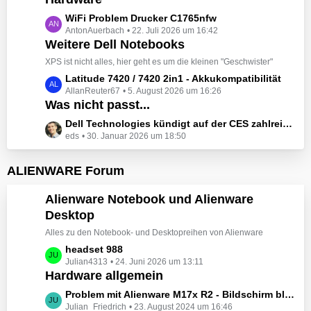
t
e
z
L
WiFi Problem Drucker C1765nfw
i
t
AntonAuerbach
22. Juli 2026 um 16:42
e
t
e
Weitere Dell Notebooks
t
r
B
z
XPS ist nicht alles, hier geht es um die kleinen "Geschwister"
ä
e
t
L
Latitude 7420 / 7420 2in1 - Akkukompatibilität
g
i
e
AllanReuter67
5. August 2026 um 16:26
e
e
t
B
Was nicht passt...
t
r
e
z
L
Dell Technologies kündigt auf der CES zahlreiche Alienware-Neuheiten an
ä
i
t
eds
30. Januar 2026 um 18:50
e
g
t
e
t
e
r
B
z
ALIENWARE Forum
ä
e
t
g
i
e
Alienware Notebook und Alienware
e
t
B
Desktop
r
e
ä
Alles zu den Notebook- und Desktopreihen von Alienware
i
g
t
L
headset 988
e
r
Julian4313
24. Juni 2026 um 13:11
e
Hardware allgemein
ä
t
g
z
L
Problem mit Alienware M17x R2 - Bildschirm bleibt schwarz beim Start
e
t
Julian_Friedrich
23. August 2024 um 16:46
e