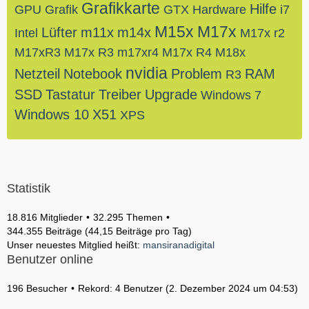
Grafikkarte
Hilfe
GPU
Grafik
GTX
Hardware
i7
M15x
M17x
Lüfter
m11x
m14x
Intel
M17x r2
M17xR3
M17x R3
m17xr4
M17x R4
M18x
nvidia
Netzteil
Notebook
Problem
RAM
R3
SSD
Tastatur
Treiber
Upgrade
Windows 7
Windows 10
X51
XPS
Statistik
18.816 Mitglieder
32.295 Themen
344.355 Beiträge (44,15 Beiträge pro Tag)
Unser neuestes Mitglied heißt:
mansiranadigital
Benutzer online
196 Besucher
Rekord: 4 Benutzer (
2. Dezember 2024 um 04:53
)