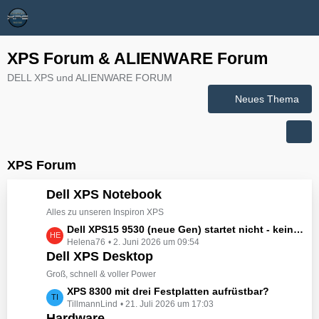
XPS Forum & ALIENWARE Forum
DELL XPS und ALIENWARE FORUM
Neues Thema
XPS Forum
Dell XPS Notebook
Alles zu unseren Inspiron XPS
L
Dell XPS15 9530 (neue Gen) startet nicht - kein booten, kein Licht - nichts tut sich - hat jemand eine Idee wie man ihn zum Leben erwecken könnte?
Helena76
2. Juni 2026 um 09:54
e
Dell XPS Desktop
t
z
Groß, schnell & voller Power
t
L
XPS 8300 mit drei Festplatten aufrüstbar?
e
TillmannLind
21. Juli 2026 um 17:03
e
B
Hardware