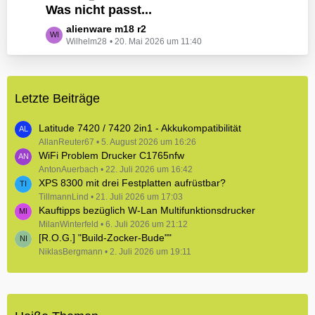
e
Was nicht passt...
t
B
z
L
alienware m18 r2
e
t
Wilhelm28
20. Mai 2026 um 11:40
e
i
e
t
t
B
z
r
e
t
ä
i
Letzte Beiträge
e
g
t
B
e
r
e
Latitude 7420 / 7420 2in1 - Akkukompatibilität
ä
i
AllanReuter67
5. August 2026 um 16:26
g
WiFi Problem Drucker C1765nfw
t
e
r
AntonAuerbach
22. Juli 2026 um 16:42
XPS 8300 mit drei Festplatten aufrüstbar?
ä
TillmannLind
g
21. Juli 2026 um 17:03
Kauftipps bezüglich W-Lan Multifunktionsdrucker
e
MilanWinterfeld
6. Juli 2026 um 21:12
[R.O.G.] "Build-Zocker-Bude""
NiklasBergmann
2. Juli 2026 um 19:11