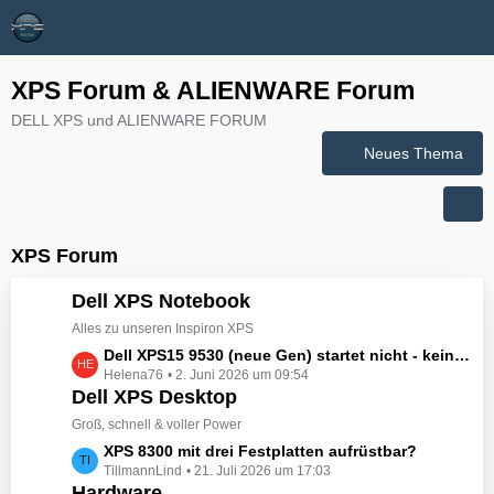
XPS Forum & ALIENWARE Forum
DELL XPS und ALIENWARE FORUM
Neues Thema
XPS Forum
Dell XPS Notebook
Alles zu unseren Inspiron XPS
L
Dell XPS15 9530 (neue Gen) startet nicht - kein booten, kein Licht - nichts tut sich - hat jemand eine Idee wie man ihn zum Leben erwecken könnte?
Helena76
2. Juni 2026 um 09:54
e
Dell XPS Desktop
t
z
Groß, schnell & voller Power
t
L
XPS 8300 mit drei Festplatten aufrüstbar?
e
TillmannLind
21. Juli 2026 um 17:03
e
B
Hardware