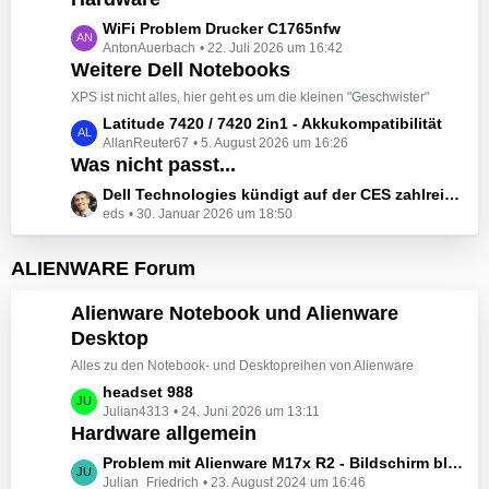
t
e
z
L
WiFi Problem Drucker C1765nfw
i
t
AntonAuerbach
22. Juli 2026 um 16:42
e
t
e
Weitere Dell Notebooks
t
r
B
z
XPS ist nicht alles, hier geht es um die kleinen "Geschwister"
ä
e
t
L
Latitude 7420 / 7420 2in1 - Akkukompatibilität
g
i
e
AllanReuter67
5. August 2026 um 16:26
e
e
t
B
Was nicht passt...
t
r
e
z
L
Dell Technologies kündigt auf der CES zahlreiche Alienware-Neuheiten an
ä
i
t
eds
30. Januar 2026 um 18:50
e
g
t
e
t
e
r
B
z
ALIENWARE Forum
ä
e
t
g
i
e
Alienware Notebook und Alienware
e
t
B
Desktop
r
e
ä
Alles zu den Notebook- und Desktopreihen von Alienware
i
g
t
L
headset 988
e
r
Julian4313
24. Juni 2026 um 13:11
e
Hardware allgemein
ä
t
g
z
L
Problem mit Alienware M17x R2 - Bildschirm bleibt schwarz beim Start
e
t
Julian_Friedrich
23. August 2024 um 16:46
e