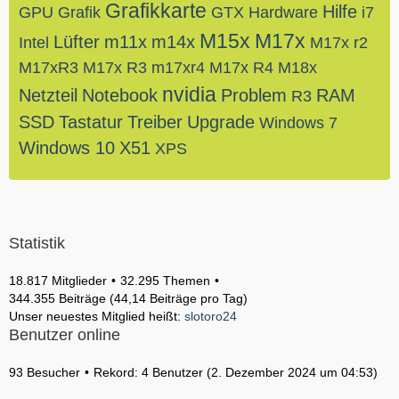
Grafikkarte
Hilfe
GPU
Grafik
GTX
Hardware
i7
M15x
M17x
Lüfter
m11x
m14x
Intel
M17x r2
M17xR3
M17x R3
m17xr4
M17x R4
M18x
nvidia
Netzteil
Notebook
Problem
RAM
R3
SSD
Tastatur
Treiber
Upgrade
Windows 7
Windows 10
X51
XPS
Statistik
18.817 Mitglieder
32.295 Themen
344.355 Beiträge (44,14 Beiträge pro Tag)
Unser neuestes Mitglied heißt:
slotoro24
Benutzer online
93 Besucher
Rekord: 4 Benutzer (
2. Dezember 2024 um 04:53
)