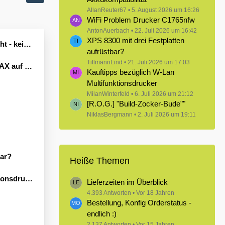
AllanReuter67
5. August 2026 um 16:26
WiFi Problem Drucker C1765nfw
AntonAuerbach
22. Juli 2026 um 16:42
XPS 8300 mit drei Festplatten
Leben erwecken könnte?
aufrüstbar?
TillmannLind
21. Juli 2026 um 17:03
Windows 11
Kauftipps bezüglich W-Lan
Multifunktionsdrucker
MilanWinterfeld
6. Juli 2026 um 21:12
[R.O.G.] "Build-Zocker-Bude""
NiklasBergmann
2. Juli 2026 um 19:11
bar?
Heiße Themen
sdrucker
Lieferzeiten im Überblick
4.393 Antworten
Vor 18 Jahren
Bestellung, Konfig Orderstatus -
endlich :)
2.137 Antworten
Vor 15 Jahren