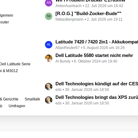
e
AntonAuerbach
22. Juli 2026 um 16:42
e
i
t
[R.O.G.] "Build-Zocker-Bude""
llgemein
t
NiklasBergmann
2. Juli 2026 um 19:11
z
outer
r
t
ä
e
g
B
L
Latitude 7420 / 7420 2in1 - Akkukompati
e
e
AllanReuter67
5. August 2026 um 16:26
e
i
t
Dell Latitude 5580 startet nicht mehr
t
Al Bundy
6. Oktober 2024 um 19:40
z
Dell Latitude Serie
r
t
ini & M301Z
ä
e
g
B
L
Dell Technologies kündigt auf der CES zahlreiche Alienware-
e
e
eds
30. Januar 2026 um 18:50
e
i
t
Dell Technologies bringt das XPS zur
& Gerüchte
Smalltalk
t
eds
30. Januar 2026 um 18:50
z
tz
Umfragen
r
t
ä
e
g
B
e
e
i