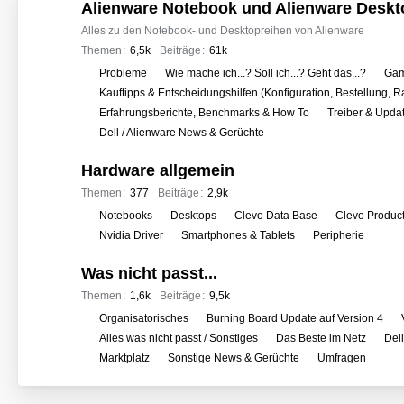
o
Alienware Notebook und Alienware Deskt
r
Alles zu den Notebook- und Desktopreihen von Alienware
e
Themen
6,5k
Beiträge
61k
n
U
Probleme
Wie mache ich...? Soll ich...? Geht das...?
Gam
n
Kauftipps & Entscheidungshilfen (Konfiguration, Bestellung, R
t
Erfahrungsberichte, Benchmarks & How To
Treiber & Upda
e
Dell / Alienware News & Gerüchte
r
Hardware allgemein
f
o
Themen
377
Beiträge
2,9k
r
U
Notebooks
Desktops
Clevo Data Base
Clevo Produc
e
n
Nvidia Driver
Smartphones & Tablets
Peripherie
n
t
Was nicht passt...
e
r
Themen
1,6k
Beiträge
9,5k
f
U
Organisatorisches
Burning Board Update auf Version 4
o
n
Alles was nicht passt / Sonstiges
Das Beste im Netz
Del
r
t
Marktplatz
Sonstige News & Gerüchte
Umfragen
e
e
n
r