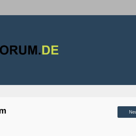
um
Ne