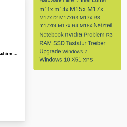
Hilfe
Lüfter
Hardware
i7
Intel
M15x
M17x
m11x
m14x
M17x r2
M17xR3
M17x R3
Netzteil
m17xr4
M17x R4
M18x
nvidia
Notebook
Problem
R3
RAM
SSD
Tastatur
Treiber
Upgrade
Windows 7
 beim Start
Windows 10
X51
XPS