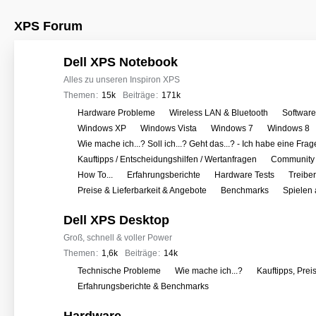
XPS Forum
Dell XPS Notebook
Alles zu unseren Inspiron XPS
Themen
15k
Beiträge
171k
U
Hardware Probleme
Wireless LAN & Bluetooth
Softwar
n
Windows XP
Windows Vista
Windows 7
Windows 8
t
Wie mache ich...? Soll ich...? Geht das...? - Ich habe eine Frag
e
Kauftipps / Entscheidungshilfen / Wertanfragen
Community 
r
How To...
Erfahrungsberichte
Hardware Tests
Treibe
f
Preise & Lieferbarkeit & Angebote
Benchmarks
Spielen
o
Dell XPS Desktop
r
e
Groß, schnell & voller Power
n
Themen
1,6k
Beiträge
14k
U
Technische Probleme
Wie mache ich...?
Kauftipps, Prei
n
Erfahrungsberichte & Benchmarks
t