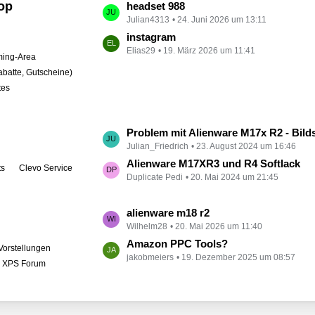
op
L
headset 988
t
Julian4313
24. Juni 2026 um 13:11
e
r
t
instagram
ä
Elias29
19. März 2026 um 11:41
z
ing-Area
g
t
abatte, Gutscheine)
e
e
tes
B
e
i
L
Problem mit Alienware M17x R2 - Bildschirm bleibt schwarz
t
Julian_Friedrich
23. August 2024 um 16:46
e
r
t
Alienware M17XR3 und R4 Softlack
ts
Clevo Service
ä
Duplicate Pedi
20. Mai 2024 um 21:45
z
g
t
e
e
L
alienware m18 r2
B
Wilhelm28
20. Mai 2026 um 11:40
e
e
t
Amazon PPC Tools?
Vorstellungen
i
jakobmeiers
19. Dezember 2025 um 08:57
z
l XPS Forum
t
t
r
e
ä
B