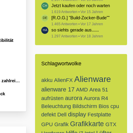
Jetzt kaufen oder noch warten
1.619 Antworten
Vor 15 Jahren
[R.O.G.] "Build-Zocker-Bude""
1.465 Antworten
Vor 17 Jahren
so siehts gerade aus......
1.297 Antworten
Vor 18 Jahren
bilität
Schlagwortwolke
Alienware
akku
AlienFX
Neuheiten an
alienware 17
AMD
Area 51
ück
aurora
aufrüsten
Aurora R4
Beleuchtung
Bildschirm
Bios
cpu
display
defekt
Dell
Festplatte
Grafikkarte
GPU
Grafik
GTX