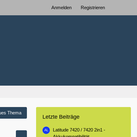
Anmelden
Registrieren
ues Thema
Letzte Beiträge
Latitude 7420 / 7420 2in1 -
Akkukompatibilität