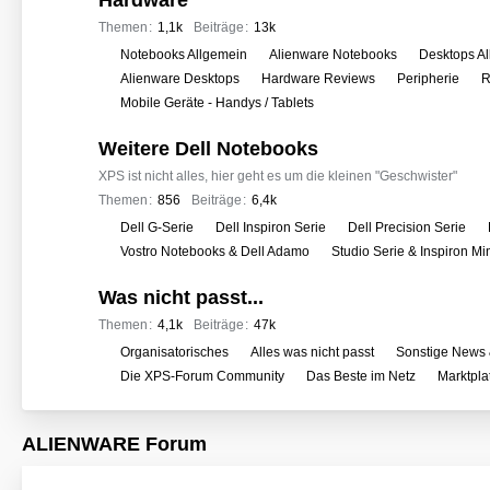
Hardware
e
r
Themen
1,1k
Beiträge
13k
f
U
Notebooks Allgemein
Alienware Notebooks
Desktops A
o
n
Alienware Desktops
Hardware Reviews
Peripherie
R
r
t
Mobile Geräte - Handys / Tablets
e
e
n
Weitere Dell Notebooks
r
f
XPS ist nicht alles, hier geht es um die kleinen "Geschwister"
o
Themen
856
Beiträge
6,4k
r
U
Dell G-Serie
Dell Inspiron Serie
Dell Precision Serie
e
n
Vostro Notebooks & Dell Adamo
Studio Serie & Inspiron M
n
t
Was nicht passt...
e
r
Themen
4,1k
Beiträge
47k
f
U
Organisatorisches
Alles was nicht passt
Sonstige News 
o
n
Die XPS-Forum Community
Das Beste im Netz
Marktpla
r
t
e
e
ALIENWARE Forum
n
r
f