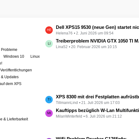
L
Dell XPS15 9530 (neue Gen) startet nicht - kein booten, kein Licht - nichts tut sich - hat jemand eine Idee wie man ihn zum 
Helena76
2. Juni 2026 um 09:54
e
t
Treiberproblem NVIDIA GTX 1050 TI MAX auf XPS 9570 
Lina52
20. Februar 2026 um 10:15
z
e Probleme
t
Windows 10
Linux
e
e!
B
Veröffentlichungen
e
r & Updates
i
 auf dem XPS
t
r
L
XPS 8300 mit drei Festplatten aufrüst
ä
TillmannLind
21. Juli 2026 um 17:03
e
g
t
Kauftipps bezüglich W-Lan Multifunktion
e
MilanWinterfeld
6. Juli 2026 um 21:12
z
se & Lieferbarkeit
t
e
B
L
WiFi Problem Drucker C1765nfw