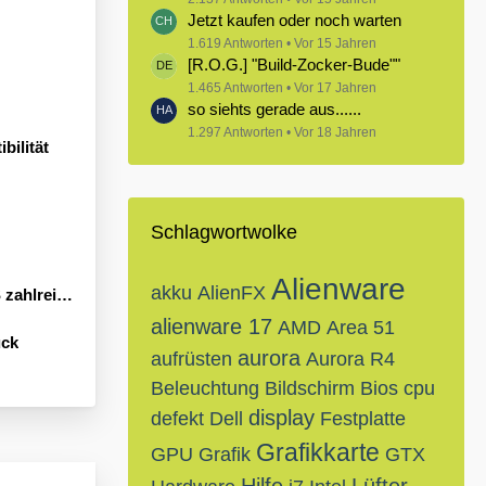
Jetzt kaufen oder noch warten
1.619 Antworten
Vor 15 Jahren
[R.O.G.] "Build-Zocker-Bude""
1.465 Antworten
Vor 17 Jahren
so siehts gerade aus......
1.297 Antworten
Vor 18 Jahren
bilität
Schlagwortwolke
Alienware
akku
AlienFX
Neuheiten an
alienware 17
AMD
Area 51
ück
aurora
aufrüsten
Aurora R4
Beleuchtung
Bildschirm
Bios
cpu
display
defekt
Dell
Festplatte
Grafikkarte
GPU
Grafik
GTX