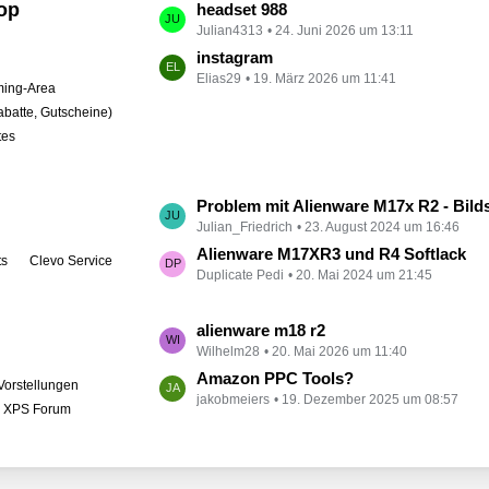
op
L
headset 988
t
Julian4313
24. Juni 2026 um 13:11
e
r
t
instagram
ä
Elias29
19. März 2026 um 11:41
z
ing-Area
g
t
abatte, Gutscheine)
e
e
tes
B
e
i
L
Problem mit Alienware M17x R2 - Bildschirm bleibt schwarz
t
Julian_Friedrich
23. August 2024 um 16:46
e
r
t
Alienware M17XR3 und R4 Softlack
ts
Clevo Service
ä
Duplicate Pedi
20. Mai 2024 um 21:45
z
g
t
e
e
L
alienware m18 r2
B
Wilhelm28
20. Mai 2026 um 11:40
e
e
t
Amazon PPC Tools?
Vorstellungen
i
jakobmeiers
19. Dezember 2025 um 08:57
z
l XPS Forum
t
t
r
e
ä
B