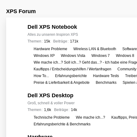
XPS Forum
Dell XPS Notebook
Alles zu unseren Inspiron XPS
Themen
15k
Beiträge
171k
U
Hardware Probleme
Wireless LAN & Bluetooth
Softwar
n
Windows XP
Windows Vista
Windows 7
Windows 8
t
Wie mache ich...? Soll ich...? Geht das...? - Ich habe eine Frag
e
Kauftipps / Entscheidungshilfen / Wertanfragen
Community 
r
How To...
Erfahrungsberichte
Hardware Tests
Treibe
f
Preise & Lieferbarkeit & Angebote
Benchmarks
Spielen
o
Dell XPS Desktop
r
e
Groß, schnell & voller Power
n
Themen
1,6k
Beiträge
14k
U
Technische Probleme
Wie mache ich...?
Kauftipps, Prei
n
Erfahrungsberichte & Benchmarks
t