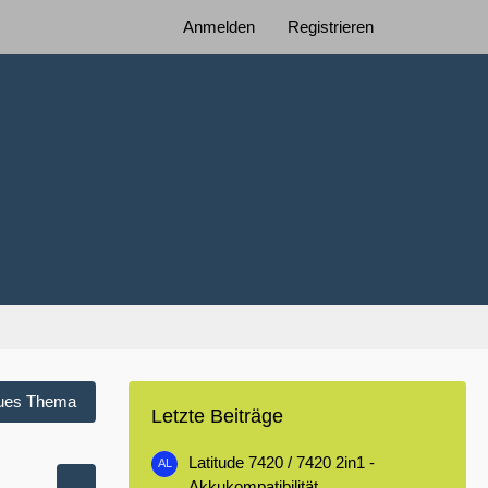
Anmelden
Registrieren
ues Thema
Letzte Beiträge
Latitude 7420 / 7420 2in1 -
Akkukompatibilität