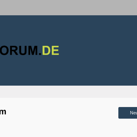
um
Ne