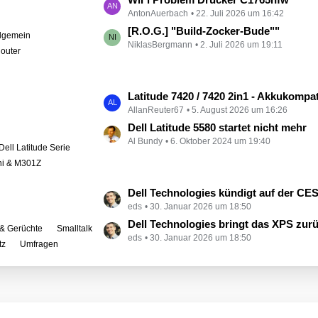
e
AntonAuerbach
22. Juli 2026 um 16:42
e
i
t
[R.O.G.] "Build-Zocker-Bude""
llgemein
t
NiklasBergmann
2. Juli 2026 um 19:11
z
outer
r
t
ä
e
g
B
L
Latitude 7420 / 7420 2in1 - Akkukompati
e
e
AllanReuter67
5. August 2026 um 16:26
e
i
t
Dell Latitude 5580 startet nicht mehr
t
Al Bundy
6. Oktober 2024 um 19:40
z
Dell Latitude Serie
r
t
ini & M301Z
ä
e
g
B
L
Dell Technologies kündigt auf der CES zahlreiche Alienware-
e
e
eds
30. Januar 2026 um 18:50
e
i
t
Dell Technologies bringt das XPS zur
& Gerüchte
Smalltalk
t
eds
30. Januar 2026 um 18:50
z
tz
Umfragen
r
t
ä
e
g
B
e
e
i