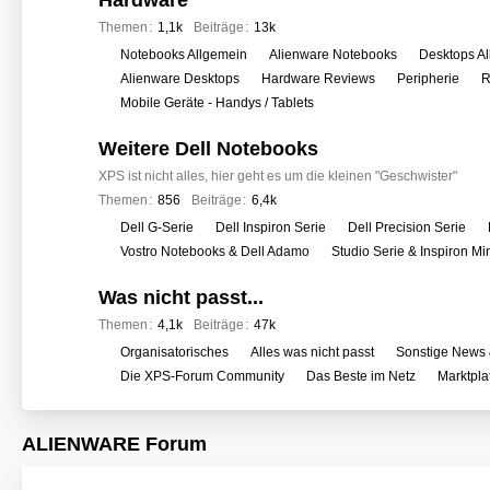
Hardware
e
r
Themen
1,1k
Beiträge
13k
f
U
Notebooks Allgemein
Alienware Notebooks
Desktops A
o
n
Alienware Desktops
Hardware Reviews
Peripherie
R
r
t
Mobile Geräte - Handys / Tablets
e
e
n
Weitere Dell Notebooks
r
f
XPS ist nicht alles, hier geht es um die kleinen "Geschwister"
o
Themen
856
Beiträge
6,4k
r
U
Dell G-Serie
Dell Inspiron Serie
Dell Precision Serie
e
n
Vostro Notebooks & Dell Adamo
Studio Serie & Inspiron M
n
t
Was nicht passt...
e
r
Themen
4,1k
Beiträge
47k
f
U
Organisatorisches
Alles was nicht passt
Sonstige News 
o
n
Die XPS-Forum Community
Das Beste im Netz
Marktpla
r
t
e
e
ALIENWARE Forum
n
r
f