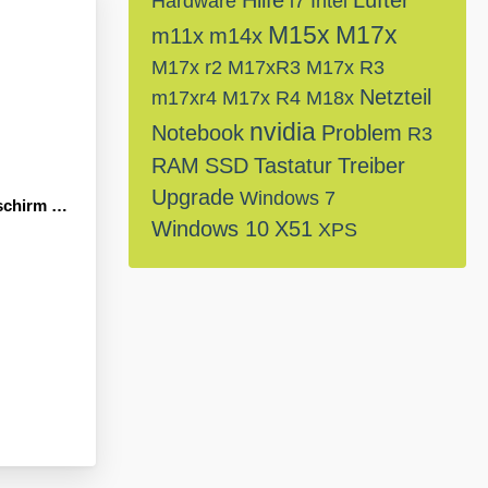
Hilfe
Lüfter
Hardware
i7
Intel
M15x
M17x
m11x
m14x
M17x r2
M17xR3
M17x R3
Netzteil
m17xr4
M17x R4
M18x
nvidia
Notebook
Problem
R3
RAM
SSD
Tastatur
Treiber
Upgrade
Windows 7
 beim Start
Windows 10
X51
XPS