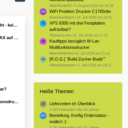
AllanReuter67
5. August 2026 um 16:26
WiFi Problem Drucker C1765nfw
AntonAuerbach
22. Juli 2026 um 16:42
XPS 8300 mit drei Festplatten
Leben erwecken könnte?
aufrüstbar?
TillmannLind
21. Juli 2026 um 17:03
Windows 11
Kauftipps bezüglich W-Lan
Multifunktionsdrucker
MilanWinterfeld
6. Juli 2026 um 21:12
[R.O.G.] "Build-Zocker-Bude""
NiklasBergmann
2. Juli 2026 um 19:11
bar?
Heiße Themen
sdrucker
Lieferzeiten im Überblick
4.393 Antworten
Vor 18 Jahren
Bestellung, Konfig Orderstatus -
endlich :)
2.137 Antworten
Vor 15 Jahren