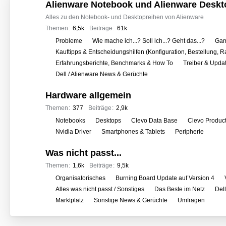
o
Alienware Notebook und Alienware Deskt
r
Alles zu den Notebook- und Desktopreihen von Alienware
e
Themen
6,5k
Beiträge
61k
n
U
Probleme
Wie mache ich...? Soll ich...? Geht das...?
Gam
n
Kauftipps & Entscheidungshilfen (Konfiguration, Bestellung, R
t
Erfahrungsberichte, Benchmarks & How To
Treiber & Upda
e
Dell / Alienware News & Gerüchte
r
Hardware allgemein
f
o
Themen
377
Beiträge
2,9k
r
U
Notebooks
Desktops
Clevo Data Base
Clevo Produc
e
n
Nvidia Driver
Smartphones & Tablets
Peripherie
n
t
Was nicht passt...
e
r
Themen
1,6k
Beiträge
9,5k
f
U
Organisatorisches
Burning Board Update auf Version 4
o
n
Alles was nicht passt / Sonstiges
Das Beste im Netz
Del
r
t
Marktplatz
Sonstige News & Gerüchte
Umfragen
e
e
n
r