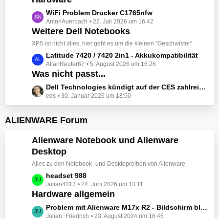
t
e
z
L
WiFi Problem Drucker C1765nfw
i
t
AntonAuerbach
22. Juli 2026 um 16:42
e
t
e
Weitere Dell Notebooks
t
r
B
z
XPS ist nicht alles, hier geht es um die kleinen "Geschwister"
ä
e
t
L
Latitude 7420 / 7420 2in1 - Akkukompatibilität
g
i
e
AllanReuter67
5. August 2026 um 16:26
e
e
t
B
Was nicht passt...
t
r
e
z
L
Dell Technologies kündigt auf der CES zahlreiche Alienware-Neuheiten an
ä
i
t
eds
30. Januar 2026 um 18:50
e
g
t
e
t
e
r
B
z
ALIENWARE Forum
ä
e
t
g
i
e
Alienware Notebook und Alienware
e
t
B
Desktop
r
e
ä
Alles zu den Notebook- und Desktopreihen von Alienware
i
g
t
L
headset 988
e
r
Julian4313
24. Juni 2026 um 13:11
e
Hardware allgemein
ä
t
g
z
L
Problem mit Alienware M17x R2 - Bildschirm bleibt schwarz beim Start
e
t
Julian_Friedrich
23. August 2024 um 16:46
e