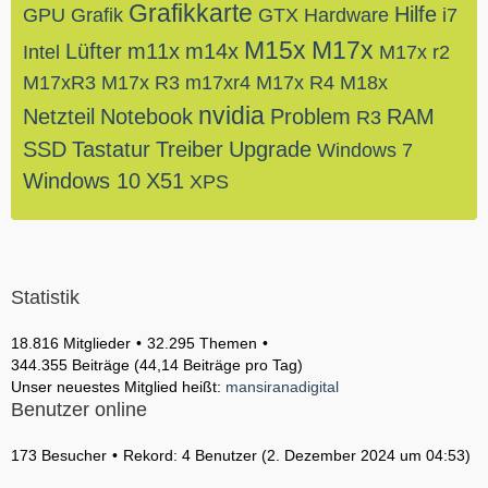
Grafikkarte
Hilfe
GPU
Grafik
GTX
Hardware
i7
M15x
M17x
Lüfter
m11x
m14x
Intel
M17x r2
M17xR3
M17x R3
m17xr4
M17x R4
M18x
nvidia
Netzteil
Notebook
Problem
RAM
R3
SSD
Tastatur
Treiber
Upgrade
Windows 7
Windows 10
X51
XPS
Statistik
18.816 Mitglieder
32.295 Themen
344.355 Beiträge (44,14 Beiträge pro Tag)
Unser neuestes Mitglied heißt:
mansiranadigital
Benutzer online
173 Besucher
Rekord: 4 Benutzer (
2. Dezember 2024 um 04:53
)