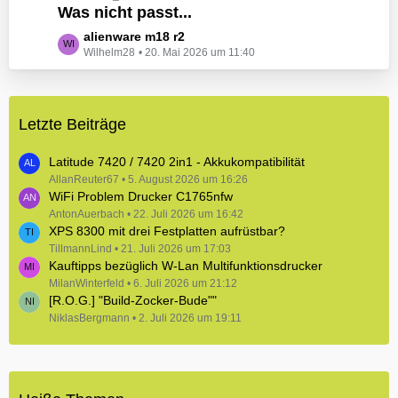
e
Was nicht passt...
t
B
z
L
alienware m18 r2
e
t
Wilhelm28
20. Mai 2026 um 11:40
e
i
e
t
t
B
z
r
e
t
ä
i
Letzte Beiträge
e
g
t
B
e
r
e
Latitude 7420 / 7420 2in1 - Akkukompatibilität
ä
i
AllanReuter67
5. August 2026 um 16:26
g
WiFi Problem Drucker C1765nfw
t
e
r
AntonAuerbach
22. Juli 2026 um 16:42
XPS 8300 mit drei Festplatten aufrüstbar?
ä
TillmannLind
g
21. Juli 2026 um 17:03
Kauftipps bezüglich W-Lan Multifunktionsdrucker
e
MilanWinterfeld
6. Juli 2026 um 21:12
[R.O.G.] "Build-Zocker-Bude""
NiklasBergmann
2. Juli 2026 um 19:11