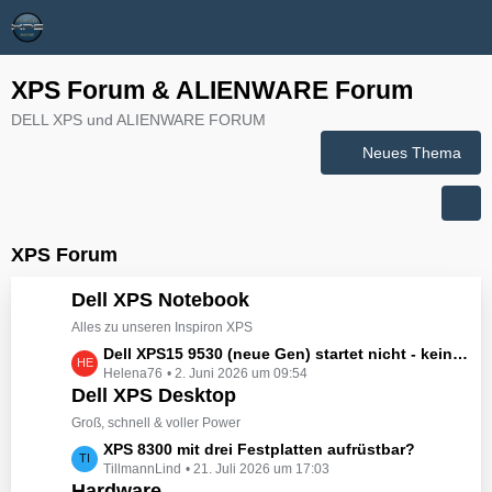
XPS Forum & ALIENWARE Forum
DELL XPS und ALIENWARE FORUM
Neues Thema
XPS Forum
Dell XPS Notebook
Alles zu unseren Inspiron XPS
L
Dell XPS15 9530 (neue Gen) startet nicht - kein booten, kein Licht - nichts tut sich - hat jemand eine Idee wie man ihn zum Leben erwecken könnte?
Helena76
2. Juni 2026 um 09:54
e
Dell XPS Desktop
t
z
Groß, schnell & voller Power
t
L
XPS 8300 mit drei Festplatten aufrüstbar?
e
TillmannLind
21. Juli 2026 um 17:03
e
B
Hardware