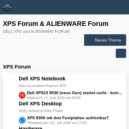
XPS Forum & ALIENWARE Forum
DELL XPS und ALIENWARE FORUM
Neues Thema
XPS Forum
Dell XPS Notebook
Alles zu unseren Inspiron XPS
L
Dell XPS15 9530 (neue Gen) startet nicht - kein booten, kein Licht - nichts tut sich - hat jemand eine Idee wie man ihn zum Leben erwecken könnte?
Helena76
2. Juni 2026 um 09:54
e
Dell XPS Desktop
t
z
Groß, schnell & voller Power
t
L
XPS 8300 mit drei Festplatten aufrüstbar?
e
TillmannLind
21. Juli 2026 um 17:03
e
B
Hardware