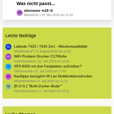
e
Was nicht passt...
t
B
z
L
alienware m18 r2
e
t
Wilhelm28
20. Mai 2026 um 11:40
e
i
e
t
t
B
z
r
e
t
ä
i
Letzte Beiträge
e
g
t
B
e
r
e
Latitude 7420 / 7420 2in1 - Akkukompatibilität
ä
i
AllanReuter67
5. August 2026 um 16:26
g
WiFi Problem Drucker C1765nfw
t
e
r
AntonAuerbach
22. Juli 2026 um 16:42
XPS 8300 mit drei Festplatten aufrüstbar?
ä
TillmannLind
g
21. Juli 2026 um 17:03
Kauftipps bezüglich W-Lan Multifunktionsdrucker
e
MilanWinterfeld
6. Juli 2026 um 21:12
[R.O.G.] "Build-Zocker-Bude""
NiklasBergmann
2. Juli 2026 um 19:11