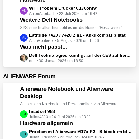
t
e
z
L
WiFi Problem Drucker C1765nfw
i
t
AntonAuerbach
22. Juli 2026 um 16:42
e
t
e
Weitere Dell Notebooks
t
r
B
z
XPS ist nicht alles, hier geht es um die kleinen "Geschwister"
ä
e
t
L
Latitude 7420 / 7420 2in1 - Akkukompatibilität
g
i
e
AllanReuter67
5. August 2026 um 16:26
e
e
t
B
Was nicht passt...
t
r
e
z
L
Dell Technologies kündigt auf der CES zahlreiche Alienware-Neuheiten an
ä
i
t
eds
30. Januar 2026 um 18:50
e
g
t
e
t
e
r
B
z
ALIENWARE Forum
ä
e
t
g
i
e
Alienware Notebook und Alienware
e
t
B
Desktop
r
e
ä
Alles zu den Notebook- und Desktopreihen von Alienware
i
g
t
L
headset 988
e
r
Julian4313
24. Juni 2026 um 13:11
e
Hardware allgemein
ä
t
g
z
L
Problem mit Alienware M17x R2 - Bildschirm bleibt schwarz beim Start
e
t
Julian_Friedrich
23. August 2024 um 16:46
e