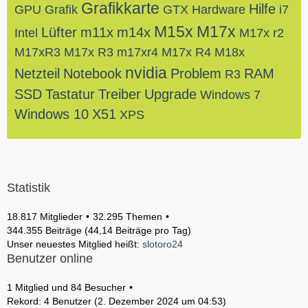
Grafikkarte
Hilfe
GPU
Grafik
GTX
Hardware
i7
M15x
M17x
Lüfter
m11x
m14x
Intel
M17x r2
M17xR3
M17x R3
m17xr4
M17x R4
M18x
nvidia
Netzteil
Notebook
Problem
RAM
R3
SSD
Tastatur
Treiber
Upgrade
Windows 7
Windows 10
X51
XPS
Statistik
18.817 Mitglieder
32.295 Themen
344.355 Beiträge (44,14 Beiträge pro Tag)
Unser neuestes Mitglied heißt:
slotoro24
Benutzer online
1 Mitglied und 84 Besucher
Rekord: 4 Benutzer (
2. Dezember 2024 um 04:53
)