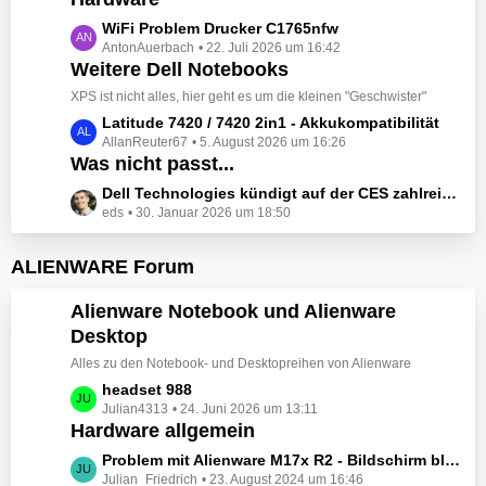
t
e
z
L
WiFi Problem Drucker C1765nfw
i
t
AntonAuerbach
22. Juli 2026 um 16:42
e
t
e
Weitere Dell Notebooks
t
r
B
z
XPS ist nicht alles, hier geht es um die kleinen "Geschwister"
ä
e
t
L
Latitude 7420 / 7420 2in1 - Akkukompatibilität
g
i
e
AllanReuter67
5. August 2026 um 16:26
e
e
t
B
Was nicht passt...
t
r
e
z
L
Dell Technologies kündigt auf der CES zahlreiche Alienware-Neuheiten an
ä
i
t
eds
30. Januar 2026 um 18:50
e
g
t
e
t
e
r
B
z
ALIENWARE Forum
ä
e
t
g
i
e
Alienware Notebook und Alienware
e
t
B
Desktop
r
e
ä
Alles zu den Notebook- und Desktopreihen von Alienware
i
g
t
L
headset 988
e
r
Julian4313
24. Juni 2026 um 13:11
e
Hardware allgemein
ä
t
g
z
L
Problem mit Alienware M17x R2 - Bildschirm bleibt schwarz beim Start
e
t
Julian_Friedrich
23. August 2024 um 16:46
e