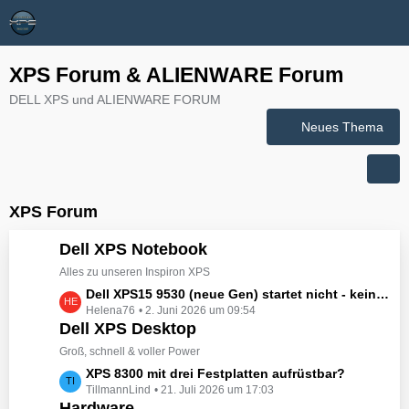
XPS Forum & ALIENWARE Forum
DELL XPS und ALIENWARE FORUM
Neues Thema
XPS Forum
Dell XPS Notebook
Alles zu unseren Inspiron XPS
L
Dell XPS15 9530 (neue Gen) startet nicht - kein booten, kein Licht - nichts tut sich - hat jemand eine Idee wie man ihn zum Leben erwecken könnte?
Helena76
2. Juni 2026 um 09:54
e
Dell XPS Desktop
t
z
Groß, schnell & voller Power
t
L
XPS 8300 mit drei Festplatten aufrüstbar?
e
TillmannLind
21. Juli 2026 um 17:03
e
B
Hardware