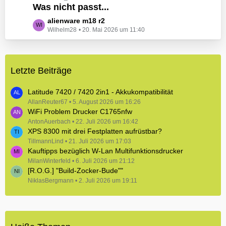
e
Was nicht passt...
t
B
z
L
alienware m18 r2
e
t
Wilhelm28
20. Mai 2026 um 11:40
e
i
e
t
t
B
z
r
e
t
ä
i
Letzte Beiträge
e
g
t
B
e
r
e
Latitude 7420 / 7420 2in1 - Akkukompatibilität
ä
i
AllanReuter67
5. August 2026 um 16:26
g
WiFi Problem Drucker C1765nfw
t
e
r
AntonAuerbach
22. Juli 2026 um 16:42
XPS 8300 mit drei Festplatten aufrüstbar?
ä
TillmannLind
g
21. Juli 2026 um 17:03
Kauftipps bezüglich W-Lan Multifunktionsdrucker
e
MilanWinterfeld
6. Juli 2026 um 21:12
[R.O.G.] "Build-Zocker-Bude""
NiklasBergmann
2. Juli 2026 um 19:11