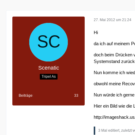
27. Mai 2012 um 21:24
Hi
da ich auf meinem Pc
doch beim Drücken vo
Systemstand zurück
Scenatic
Nun komme ich wieder
Tripel As
obwohl meine Recovery
Nun würde ich gerne
Beiträge
33
Hier ein Bild wie die
http://imageshack.u
3 Mal editiert, zuletzt 