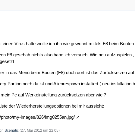
 einen Virus hatte wollte ich ihn wie gewohnt mittels F8 beim Booten
n F8 geschah nichts also habe ich versucht Win neu aufzuspielen , d
gesetzt
 in das Menü beim Booten (F8) doch dort ist das Zurücksetzen auf F
 Partion noch da ist und Alienrespawn installiert ( neu-installation b
 mein Pc auf Werkeinstellung zurücksetzen aber wie ?
 Liste der Wiederherstellungsoptionen bei mir aussieht:
s/photo/my-images/826/img0255an.jpg/
von
Scenatic
(
27. Mai 2012 um 22:05
)