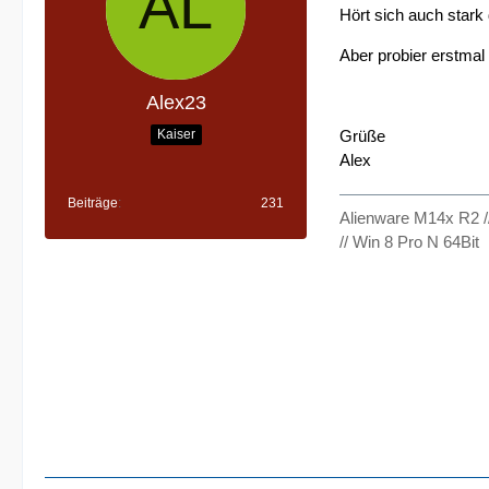
Hört sich auch stark
Aber probier erstma
Alex23
Kaiser
Grüße
Alex
Beiträge
231
Alienware M14x R2 /
// Win 8 Pro N 64Bit