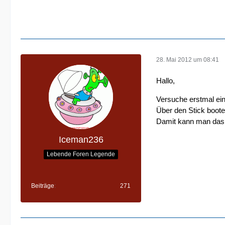
28. Mai 2012 um 08:41
Hallo,
Versuche erstmal ein
Über den Stick boote
Damit kann man das 
Iceman236
Lebende Foren Legende
Beiträge
271