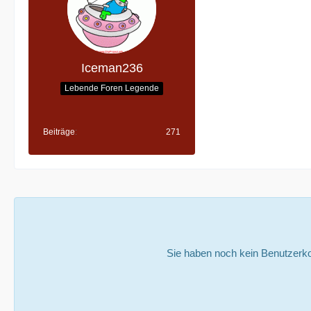
Iceman236
Lebende Foren Legende
Beiträge
271
Sie haben noch kein Benutzerko