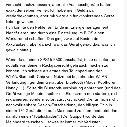
versucht nachzubessern, aber alle Austauschgeräte hatten
exakt denselben Fehler. Ich habe mein Geld zwar
wiederbekommen, aber mir wäre ein funktionierendes Gerät
lieber gewesen.
(Ich konnte den Fehler am Ende im Energiemanagement
identifizieren und durch eine Einstellung im BIOS einen
Workaround schaffen. Das ging zwar auf Kosten der
Akkulaufzeit, aber danach war das Gerät genau das, was ich
gewollt hätte.)
Wenn du dir einen XPS15 9500 anschaffst, teste es sofort, um
notfalls von deinem Rückgaberecht gebrauch machen zu
können. Ich schlage als erstes das Touchpad und den
WLAN/Bluetooth-Chip vor. Nutze bei bestehender WLAN-
Verbindung irgendein Gerät über Bluetooth (Maus, Kopfhörer,
Handy, ...). Sollte die Bluetooth-Verbindung abbrechen (und das
Gerät wenige Minuten später mit Bluescreen neu starten), nicht
reklamieren, sondern sofort zurückschicken! Die für mich nicht
nachvollziehbare Design-Entscheidung, den billigen Chip in
einem 15"-Gerät direkt aufs Mainboard zu löten, bedeutet dann
nämlich einen "Totalschaden". (Der Support würde das
Mainboard tauschen... sowas ist immer mit Verlusten