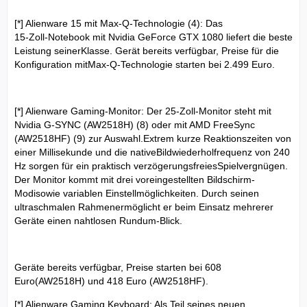
[*] Alienware 15 mit Max-Q-Technologie (4): Das
15-Zoll-Notebook mit Nvidia GeForce GTX 1080 liefert die beste
Leistung seinerKlasse. Gerät bereits verfügbar, Preise für die
Konfiguration mitMax-Q-Technologie starten bei 2.499 Euro.
[*] Alienware Gaming-Monitor: Der 25-Zoll-Monitor steht mit
Nvidia G-SYNC (AW2518H) (8) oder mit AMD FreeSync
(AW2518HF) (9) zur Auswahl.Extrem kurze Reaktionszeiten von
einer Millisekunde und die nativeBildwiederholfrequenz von 240
Hz sorgen für ein praktisch verzögerungsfreiesSpielvergnügen.
Der Monitor kommt mit drei voreingestellten Bildschirm-
Modisowie variablen Einstellmöglichkeiten. Durch seinen
ultraschmalen Rahmenermöglicht er beim Einsatz mehrerer
Geräte einen nahtlosen Rundum-Blick.
Geräte bereits verfügbar, Preise starten bei 608
Euro(AW2518H) und 418 Euro (AW2518HF).
[*] Alienware Gaming Keyboard: Als Teil seines neuen