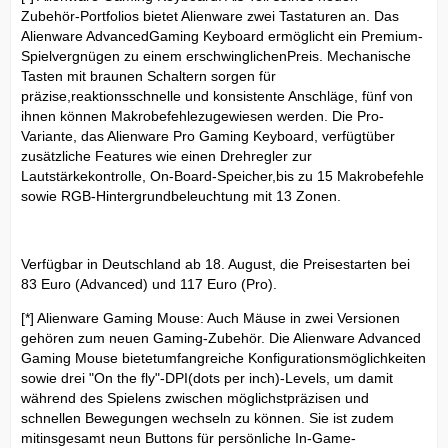
Zubehör-Portfolios bietet Alienware zwei Tastaturen an. Das
Alienware AdvancedGaming Keyboard ermöglicht ein Premium-
Spielvergnügen zu einem erschwinglichenPreis. Mechanische
Tasten mit braunen Schaltern sorgen für
präzise,reaktionsschnelle und konsistente Anschläge, fünf von
ihnen können Makrobefehlezugewiesen werden. Die Pro-
Variante, das Alienware Pro Gaming Keyboard, verfügtüber
zusätzliche Features wie einen Drehregler zur
Lautstärkekontrolle, On-Board-Speicher,bis zu 15 Makrobefehle
sowie RGB-Hintergrundbeleuchtung mit 13 Zonen.
Verfügbar in Deutschland ab 18. August, die Preisestarten bei
83 Euro (Advanced) und 117 Euro (Pro).
[*] Alienware Gaming Mouse: Auch Mäuse in zwei Versionen
gehören zum neuen Gaming-Zubehör. Die Alienware Advanced
Gaming Mouse bietetumfangreiche Konfigurationsmöglichkeiten
sowie drei "On the fly"-DPI(dots per inch)-Levels, um damit
während des Spielens zwischen möglichstpräzisen und
schnellen Bewegungen wechseln zu können. Sie ist zudem
mitinsgesamt neun Buttons für persönliche In-Game-