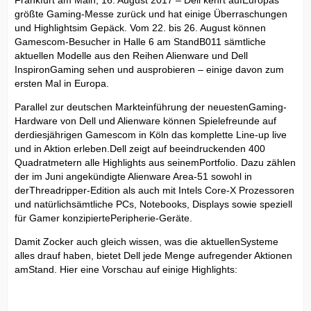
Frankfurt am Main, 16. August 2017 – Dell kehrt aufEuropas
größte Gaming-Messe zurück und hat einige Überraschungen
und Highlightsim Gepäck. Vom 22. bis 26. August können
Gamescom-Besucher in Halle 6 am StandB011 sämtliche
aktuellen Modelle aus den Reihen Alienware und Dell
InspironGaming sehen und ausprobieren – einige davon zum
ersten Mal in Europa.
Parallel zur deutschen Markteinführung der neuestenGaming-
Hardware von Dell und Alienware können Spielefreunde auf
derdiesjährigen Gamescom in Köln das komplette Line-up live
und in Aktion erleben.Dell zeigt auf beeindruckenden 400
Quadratmetern alle Highlights aus seinemPortfolio. Dazu zählen
der im Juni angekündigte Alienware Area-51 sowohl in
derThreadripper-Edition als auch mit Intels Core-X Prozessoren
und natürlichsämtliche PCs, Notebooks, Displays sowie speziell
für Gamer konzipiertePeripherie-Geräte.
Damit Zocker auch gleich wissen, was die aktuellenSysteme
alles drauf haben, bietet Dell jede Menge aufregender Aktionen
amStand. Hier eine Vorschau auf einige Highlights: