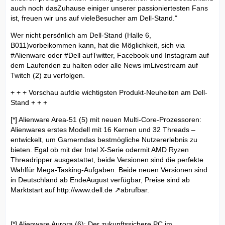
auch noch dasZuhause einiger unserer passioniertesten Fans
ist, freuen wir uns auf vieleBesucher am Dell-Stand."
Wer nicht persönlich am Dell-Stand (Halle 6,
B011)vorbeikommen kann, hat die Möglichkeit, sich via
#Alienware oder #Dell aufTwitter, Facebook und Instagram auf
dem Laufenden zu halten oder alle News imLivestream auf
Twitch (2) zu verfolgen.
+ + + Vorschau aufdie wichtigsten Produkt-Neuheiten am Dell-
Stand + + +
[*] Alienware Area-51 (5) mit neuen Multi-Core-Prozessoren:
Alienwares erstes Modell mit 16 Kernen und 32 Threads –
entwickelt, um Gamerndas bestmögliche Nutzererlebnis zu
bieten. Egal ob mit der Intel X-Serie odermit AMD Ryzen
Threadripper ausgestattet, beide Versionen sind die perfekte
Wahlfür Mega-Tasking-Aufgaben. Beide neuen Versionen sind
in Deutschland ab EndeAugust verfügbar, Preise sind ab
Marktstart auf
http://www.dell.de
abrufbar.
[*] Alienware Aurora (6): Der zukunftssichere PC im