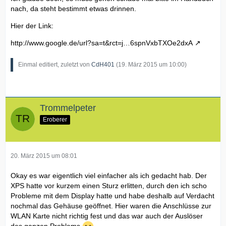
nach, da steht bestimmt etwas drinnen.
Hier der Link:
http://www.google.de/url?sa=t&rct=j…6spnVxbTXOe2dxA
Einmal editiert, zuletzt von
CdH401
(
19. März 2015 um 10:00
)
Trommelpeter
Eroberer
20. März 2015 um 08:01
Okay es war eigentlich viel einfacher als ich gedacht hab. Der
XPS hatte vor kurzem einen Sturz erlitten, durch den ich scho
Probleme mit dem Display hatte und habe deshalb auf Verdacht
nochmal das Gehäuse geöffnet. Hier waren die Anschlüsse zur
WLAN Karte nicht richtig fest und das war auch der Auslöser
des ganzen Problems