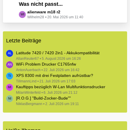
e
Was nicht passt...
t
B
z
L
alienware m18 r2
e
t
Wilhelm28
20. Mai 2026 um 11:40
e
i
e
t
t
B
z
r
e
t
ä
i
Letzte Beiträge
e
g
t
B
e
r
e
Latitude 7420 / 7420 2in1 - Akkukompatibilität
ä
i
AllanReuter67
5. August 2026 um 16:26
g
WiFi Problem Drucker C1765nfw
t
e
r
AntonAuerbach
22. Juli 2026 um 16:42
XPS 8300 mit drei Festplatten aufrüstbar?
ä
TillmannLind
g
21. Juli 2026 um 17:03
Kauftipps bezüglich W-Lan Multifunktionsdrucker
e
MilanWinterfeld
6. Juli 2026 um 21:12
[R.O.G.] "Build-Zocker-Bude""
NiklasBergmann
2. Juli 2026 um 19:11