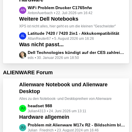
t
e
z
L
WiFi Problem Drucker C1765nfw
i
t
AntonAuerbach
22. Juli 2026 um 16:42
e
t
e
Weitere Dell Notebooks
t
r
B
z
XPS ist nicht alles, hier geht es um die kleinen "Geschwister"
ä
e
t
L
Latitude 7420 / 7420 2in1 - Akkukompatibilität
g
i
e
AllanReuter67
5. August 2026 um 16:26
e
e
t
B
Was nicht passt...
t
r
e
z
L
Dell Technologies kündigt auf der CES zahlreiche Alienware-Neuheiten an
ä
i
t
eds
30. Januar 2026 um 18:50
e
g
t
e
t
e
r
B
z
ALIENWARE Forum
ä
e
t
g
i
e
Alienware Notebook und Alienware
e
t
B
Desktop
r
e
ä
Alles zu den Notebook- und Desktopreihen von Alienware
i
g
t
L
headset 988
e
r
Julian4313
24. Juni 2026 um 13:11
e
Hardware allgemein
ä
t
g
z
L
Problem mit Alienware M17x R2 - Bildschirm bleibt schwarz beim Start
e
t
Julian_Friedrich
23. August 2024 um 16:46
e