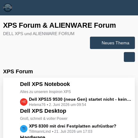
XPS Forum & ALIENWARE Forum
DELL XPS und ALIENWARE FORUM
Neues Thema
XPS Forum
Dell XPS Notebook
Alles zu unseren Inspiron XPS
L
Dell XPS15 9530 (neue Gen) startet nicht - kein booten, kein Licht - nichts tut sich - hat jemand eine Idee wie man ihn zum Leben erwecken könnte?
Helena76
2. Juni 2026 um 09:54
e
Dell XPS Desktop
t
z
Groß, schnell & voller Power
t
L
XPS 8300 mit drei Festplatten aufrüstbar?
e
TillmannLind
21. Juli 2026 um 17:03
e
B
Hardware