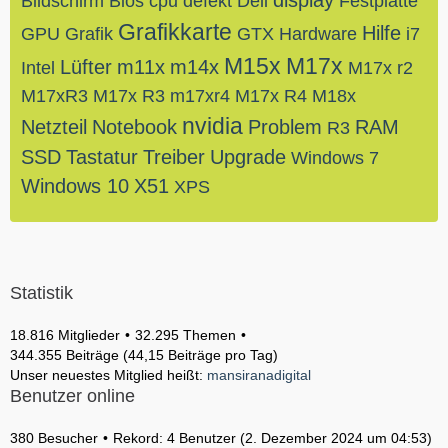
display
Bildschirm
Bios
cpu
defekt
Dell
Festplatte
Grafikkarte
Hilfe
GPU
Grafik
GTX
Hardware
i7
M15x
M17x
Lüfter
m11x
m14x
Intel
M17x r2
M17xR3
M17x R3
m17xr4
M17x R4
M18x
nvidia
Netzteil
Notebook
Problem
RAM
R3
SSD
Tastatur
Treiber
Upgrade
Windows 7
Windows 10
X51
XPS
Statistik
18.816 Mitglieder
32.295 Themen
344.355 Beiträge (44,15 Beiträge pro Tag)
Unser neuestes Mitglied heißt:
mansiranadigital
Benutzer online
380 Besucher
Rekord: 4 Benutzer (
2. Dezember 2024 um 04:53
)