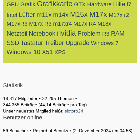
Grafikkarte
Hilfe
GPU
Grafik
GTX
Hardware
i7
M15x
M17x
Lüfter
m11x
m14x
Intel
M17x r2
M17xR3
M17x R3
m17xr4
M17x R4
M18x
nvidia
Netzteil
Notebook
Problem
RAM
R3
SSD
Tastatur
Treiber
Upgrade
Windows 7
Windows 10
X51
XPS
Statistik
18.817 Mitglieder
32.295 Themen
344.355 Beiträge (44,14 Beiträge pro Tag)
Unser neuestes Mitglied heißt:
slotoro24
Benutzer online
59 Besucher
Rekord: 4 Benutzer (
2. Dezember 2024 um 04:53
)