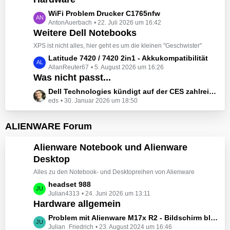
t
e
z
L
WiFi Problem Drucker C1765nfw
i
t
AntonAuerbach
22. Juli 2026 um 16:42
e
t
e
Weitere Dell Notebooks
t
r
B
z
XPS ist nicht alles, hier geht es um die kleinen "Geschwister"
ä
e
t
L
Latitude 7420 / 7420 2in1 - Akkukompatibilität
g
i
e
AllanReuter67
5. August 2026 um 16:26
e
e
t
B
Was nicht passt...
t
r
e
z
L
Dell Technologies kündigt auf der CES zahlreiche Alienware-Neuheiten an
ä
i
t
eds
30. Januar 2026 um 18:50
e
g
t
e
t
e
r
B
z
ALIENWARE Forum
ä
e
t
g
i
e
Alienware Notebook und Alienware
e
t
B
Desktop
r
e
ä
Alles zu den Notebook- und Desktopreihen von Alienware
i
g
t
L
headset 988
e
r
Julian4313
24. Juni 2026 um 13:11
e
Hardware allgemein
ä
t
g
z
L
Problem mit Alienware M17x R2 - Bildschirm bleibt schwarz beim Start
e
t
Julian_Friedrich
23. August 2024 um 16:46
e