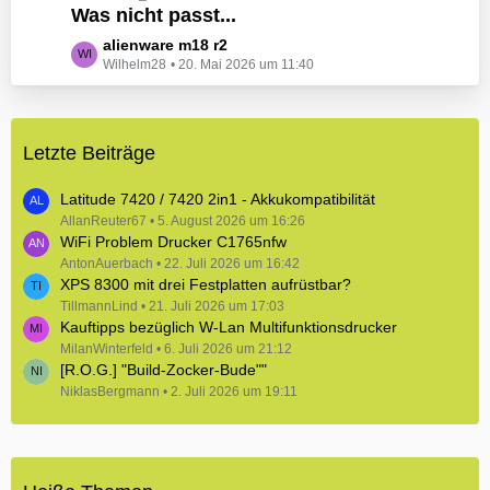
e
Was nicht passt...
t
B
z
L
alienware m18 r2
e
t
Wilhelm28
20. Mai 2026 um 11:40
e
i
e
t
t
B
z
r
e
t
ä
i
Letzte Beiträge
e
g
t
B
e
r
e
Latitude 7420 / 7420 2in1 - Akkukompatibilität
ä
i
AllanReuter67
5. August 2026 um 16:26
g
WiFi Problem Drucker C1765nfw
t
e
r
AntonAuerbach
22. Juli 2026 um 16:42
XPS 8300 mit drei Festplatten aufrüstbar?
ä
TillmannLind
g
21. Juli 2026 um 17:03
Kauftipps bezüglich W-Lan Multifunktionsdrucker
e
MilanWinterfeld
6. Juli 2026 um 21:12
[R.O.G.] "Build-Zocker-Bude""
NiklasBergmann
2. Juli 2026 um 19:11