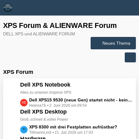
XPS Forum & ALIENWARE Forum
DELL XPS und ALIENWARE FORUM
Neues Thema
XPS Forum
Dell XPS Notebook
Alles zu unseren Inspiron XPS
L
Dell XPS15 9530 (neue Gen) startet nicht - kein booten, kein Licht - nichts tut sich - hat jemand eine Idee wie man ihn zum Leben erwecken könnte?
Helena76
2. Juni 2026 um 09:54
e
Dell XPS Desktop
t
z
Groß, schnell & voller Power
t
L
XPS 8300 mit drei Festplatten aufrüstbar?
e
TillmannLind
21. Juli 2026 um 17:03
e
B
Hardware