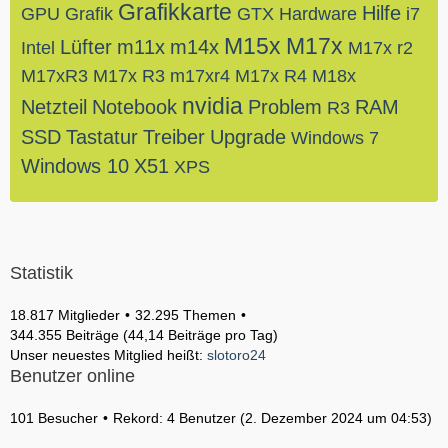
Grafikkarte
Hilfe
GPU
Grafik
GTX
Hardware
i7
M15x
M17x
Lüfter
m11x
m14x
Intel
M17x r2
M17xR3
M17x R3
m17xr4
M17x R4
M18x
nvidia
Netzteil
Notebook
Problem
RAM
R3
SSD
Tastatur
Treiber
Upgrade
Windows 7
Windows 10
X51
XPS
Statistik
18.817 Mitglieder
32.295 Themen
344.355 Beiträge (44,14 Beiträge pro Tag)
Unser neuestes Mitglied heißt:
slotoro24
Benutzer online
101 Besucher
Rekord: 4 Benutzer (
2. Dezember 2024 um 04:53
)