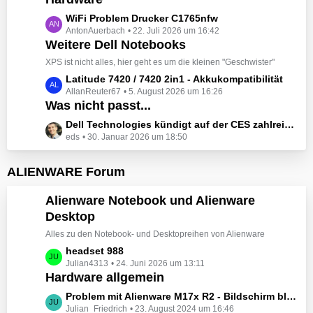
t
e
z
L
WiFi Problem Drucker C1765nfw
i
t
AntonAuerbach
22. Juli 2026 um 16:42
e
t
e
Weitere Dell Notebooks
t
r
B
z
XPS ist nicht alles, hier geht es um die kleinen "Geschwister"
ä
e
t
L
Latitude 7420 / 7420 2in1 - Akkukompatibilität
g
i
e
AllanReuter67
5. August 2026 um 16:26
e
e
t
B
Was nicht passt...
t
r
e
z
L
Dell Technologies kündigt auf der CES zahlreiche Alienware-Neuheiten an
ä
i
t
eds
30. Januar 2026 um 18:50
e
g
t
e
t
e
r
B
z
ALIENWARE Forum
ä
e
t
g
i
e
Alienware Notebook und Alienware
e
t
B
Desktop
r
e
ä
Alles zu den Notebook- und Desktopreihen von Alienware
i
g
t
L
headset 988
e
r
Julian4313
24. Juni 2026 um 13:11
e
Hardware allgemein
ä
t
g
z
L
Problem mit Alienware M17x R2 - Bildschirm bleibt schwarz beim Start
e
t
Julian_Friedrich
23. August 2024 um 16:46
e