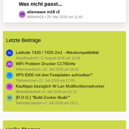
e
Was nicht passt...
t
B
z
L
alienware m18 r2
e
t
Wilhelm28
20. Mai 2026 um 11:40
e
i
e
t
t
B
z
r
e
t
ä
i
Letzte Beiträge
e
g
t
B
e
r
e
Latitude 7420 / 7420 2in1 - Akkukompatibilität
ä
i
AllanReuter67
5. August 2026 um 16:26
g
WiFi Problem Drucker C1765nfw
t
e
r
AntonAuerbach
22. Juli 2026 um 16:42
XPS 8300 mit drei Festplatten aufrüstbar?
ä
TillmannLind
g
21. Juli 2026 um 17:03
Kauftipps bezüglich W-Lan Multifunktionsdrucker
e
MilanWinterfeld
6. Juli 2026 um 21:12
[R.O.G.] "Build-Zocker-Bude""
NiklasBergmann
2. Juli 2026 um 19:11