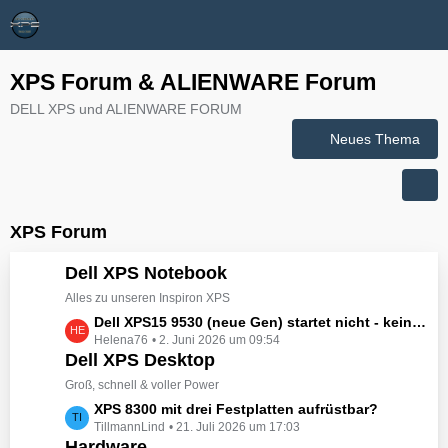
XPS Forum & ALIENWARE Forum
DELL XPS und ALIENWARE FORUM
Neues Thema
XPS Forum
Dell XPS Notebook
Alles zu unseren Inspiron XPS
L
Dell XPS15 9530 (neue Gen) startet nicht - kein booten, kein Licht - nichts tut sich - hat jemand eine Idee wie man ihn zum Leben erwecken könnte?
Helena76
2. Juni 2026 um 09:54
e
Dell XPS Desktop
t
z
Groß, schnell & voller Power
t
L
XPS 8300 mit drei Festplatten aufrüstbar?
e
TillmannLind
21. Juli 2026 um 17:03
e
B
Hardware