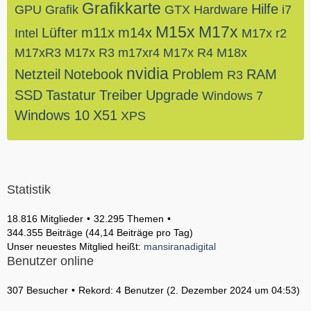
Grafikkarte
Hilfe
GPU
Grafik
GTX
Hardware
i7
M15x
M17x
Lüfter
m11x
m14x
Intel
M17x r2
M17xR3
M17x R3
m17xr4
M17x R4
M18x
nvidia
Netzteil
Notebook
Problem
RAM
R3
SSD
Tastatur
Treiber
Upgrade
Windows 7
Windows 10
X51
XPS
Statistik
18.816 Mitglieder
32.295 Themen
344.355 Beiträge (44,14 Beiträge pro Tag)
Unser neuestes Mitglied heißt:
mansiranadigital
Benutzer online
307 Besucher
Rekord: 4 Benutzer (
2. Dezember 2024 um 04:53
)