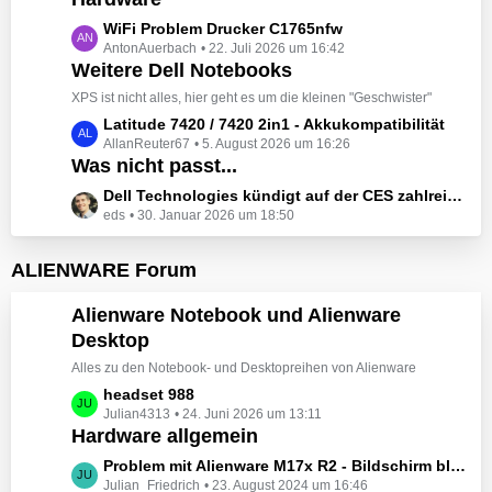
t
e
z
L
WiFi Problem Drucker C1765nfw
i
t
AntonAuerbach
22. Juli 2026 um 16:42
e
t
e
Weitere Dell Notebooks
t
r
B
z
XPS ist nicht alles, hier geht es um die kleinen "Geschwister"
ä
e
t
L
Latitude 7420 / 7420 2in1 - Akkukompatibilität
g
i
e
AllanReuter67
5. August 2026 um 16:26
e
e
t
B
Was nicht passt...
t
r
e
z
L
Dell Technologies kündigt auf der CES zahlreiche Alienware-Neuheiten an
ä
i
t
eds
30. Januar 2026 um 18:50
e
g
t
e
t
e
r
B
z
ALIENWARE Forum
ä
e
t
g
i
e
Alienware Notebook und Alienware
e
t
B
Desktop
r
e
ä
Alles zu den Notebook- und Desktopreihen von Alienware
i
g
t
L
headset 988
e
r
Julian4313
24. Juni 2026 um 13:11
e
Hardware allgemein
ä
t
g
z
L
Problem mit Alienware M17x R2 - Bildschirm bleibt schwarz beim Start
e
t
Julian_Friedrich
23. August 2024 um 16:46
e