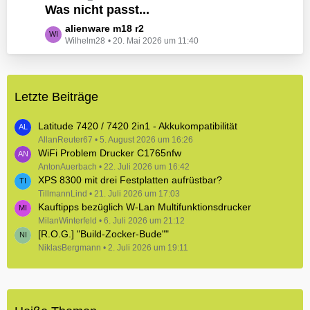
e
Was nicht passt...
t
B
z
L
alienware m18 r2
e
t
Wilhelm28
20. Mai 2026 um 11:40
e
i
e
t
t
B
z
r
e
t
ä
i
Letzte Beiträge
e
g
t
B
e
r
e
Latitude 7420 / 7420 2in1 - Akkukompatibilität
ä
i
AllanReuter67
5. August 2026 um 16:26
g
WiFi Problem Drucker C1765nfw
t
e
r
AntonAuerbach
22. Juli 2026 um 16:42
XPS 8300 mit drei Festplatten aufrüstbar?
ä
TillmannLind
g
21. Juli 2026 um 17:03
Kauftipps bezüglich W-Lan Multifunktionsdrucker
e
MilanWinterfeld
6. Juli 2026 um 21:12
[R.O.G.] "Build-Zocker-Bude""
NiklasBergmann
2. Juli 2026 um 19:11