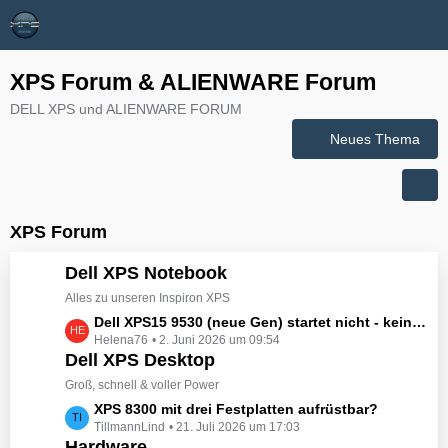
XPS Forum & ALIENWARE Forum
DELL XPS und ALIENWARE FORUM
Neues Thema
XPS Forum
Dell XPS Notebook
Alles zu unseren Inspiron XPS
L
Dell XPS15 9530 (neue Gen) startet nicht - kein booten, kein Licht - nichts tut sich - hat jemand eine Idee wie man ihn zum Leben erwecken könnte?
Helena76
2. Juni 2026 um 09:54
e
Dell XPS Desktop
t
z
Groß, schnell & voller Power
t
L
XPS 8300 mit drei Festplatten aufrüstbar?
e
TillmannLind
21. Juli 2026 um 17:03
e
B
Hardware